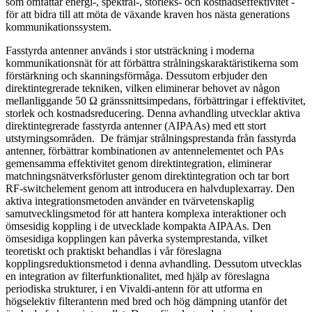
som omfattar energi-, spektral-, storleks- och kostnadseffektivitet -
för att bidra till att möta de växande kraven hos nästa generations
kommunikationssystem.
Fasstyrda antenner används i stor utsträckning i moderna
kommunikationsnät för att förbättra strålningskaraktäristikerna som
förstärkning och skanningsförmåga. Dessutom erbjuder den
direktintegrerade tekniken, vilken eliminerar behovet av någon
mellanliggande 50 Ω gränssnittsimpedans, förbättringar i effektivitet,
storlek och kostnadsreducering. Denna avhandling utvecklar aktiva
direktintegrerade fasstyrda antenner (AIPAAs) med ett stort
utstyrningsområden. De främjar strålningsprestanda från fasstyrda
antenner, förbättrar kombinationen av antennelementet och PAs
gemensamma effektivitet genom direktintegration, eliminerar
matchningsnätverksförluster genom direktintegration och tar bort
RF-switchelement genom att introducera en halvduplexarray. Den
aktiva integrationsmetoden använder en tvärvetenskaplig
samutvecklingsmetod för att hantera komplexa interaktioner och
ömsesidig koppling i de utvecklade kompakta AIPAAs. Den
ömsesidiga kopplingen kan påverka systemprestanda, vilket
teoretiskt och praktiskt behandlas i vår föreslagna
kopplingsreduktionsmetod i denna avhandling. Dessutom utvecklas
en integration av filterfunktionalitet, med hjälp av föreslagna
periodiska strukturer, i en Vivaldi-antenn för att utforma en
högselektiv filterantenn med bred och hög dämpning utanför det