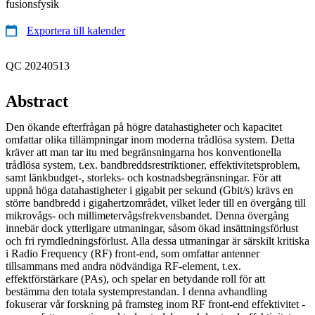
fusionsfysik
Exportera till kalender
QC 20240513
Abstract
Den ökande efterfrågan på högre datahastigheter och kapacitet
omfattar olika tillämpningar inom moderna trådlösa system. Detta
kräver att man tar itu med begränsningarna hos konventionella
trådlösa system, t.ex. bandbreddsrestriktioner, effektivitetsproblem,
samt länkbudget-, storleks- och kostnadsbegränsningar. För att
uppnå höga datahastigheter i gigabit per sekund (Gbit/s) krävs en
större bandbredd i gigahertzområdet, vilket leder till en övergång till
mikrovågs- och millimetervågsfrekvensbandet. Denna övergång
innebär dock ytterligare utmaningar, såsom ökad insättningsförlust
och fri rymdledningsförlust. Alla dessa utmaningar är särskilt kritiska
i Radio Frequency (RF) front-end, som omfattar antenner
tillsammans med andra nödvändiga RF-element, t.ex.
effektförstärkare (PAs), och spelar en betydande roll för att
bestämma den totala systemprestandan. I denna avhandling
fokuserar vår forskning på framsteg inom RF front-end effektivitet -