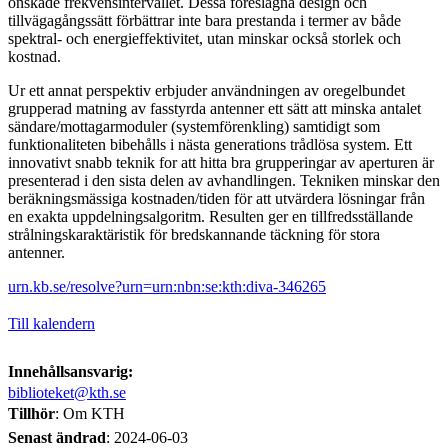
önskade frekvensintervallet. Dessa föreslagna design och
tillvägagångssätt förbättrar inte bara prestanda i termer av både
spektral- och energieffektivitet, utan minskar också storlek och
kostnad.
Ur ett annat perspektiv erbjuder användningen av oregelbundet
grupperad matning av fasstyrda antenner ett sätt att minska antalet
sändare/mottagarmoduler (systemförenkling) samtidigt som
funktionaliteten bibehålls i nästa generations trådlösa system. Ett
innovativt snabb teknik for att hitta bra grupperingar av aperturen är
presenterad i den sista delen av avhandlingen. Tekniken minskar den
beräkningsmässiga kostnaden/tiden för att utvärdera lösningar från
en exakta uppdelningsalgoritm. Resulten ger en tillfredsställande
strålningskaraktäristik för bredskannande täckning för stora
antenner.
urn.kb.se/resolve?urn=urn:nbn:se:kth:diva-346265
Till kalendern
Innehållsansvarig:
biblioteket@kth.se
Tillhör
: Om KTH
Senast ändrad
:
2024-06-03