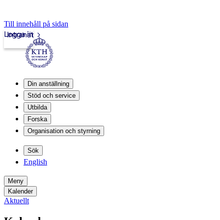
Till innehåll på sidan
Logga in
Intranät
Din anställning
Stöd och service
Utbilda
Forska
Organisation och styrning
Sök
English
Meny
Kalender
Aktuellt