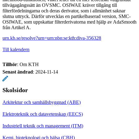
tillvägagångssätt än OVSMC. OSIWAE kräver tillgång till
filterfördelningarna och deras derivator, som i allmänhet saknar
slutna uttryck. Därför utvecklas en partikelbaserad version, SMC-
OSIWAE, som uppskattar filterderivatorna med hjälp av AdaSmooth
från Artikel A.
urn.kb.se/resolve?urn=urn:nbn:se:kth:diva-356328
Till kalendern
Tillhör
: Om KTH
Senast ändrad
:
2024-11-14
Skolsidor
Arkitektur och samhällsbyggnad (ABE)
Elektroteknik och datavetenskap (EECS)
Industriell teknik och management (ITM)
Kemi, bioteknologi och hälsa (CBH)