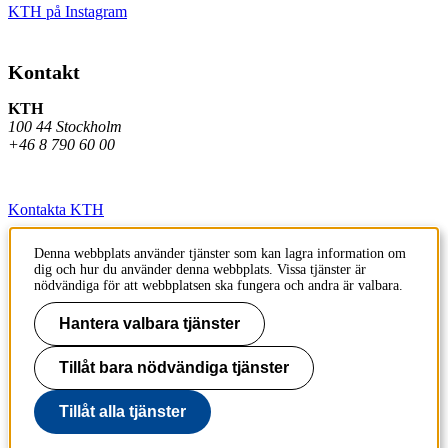
KTH på Instagram
Kontakt
KTH
100 44 Stockholm
+46 8 790 60 00
Kontakta KTH
Jobba på KTH
Denna webbplats använder tjänster som kan lagra information om
dig och hur du använder denna webbplats. Vissa tjänster är
Press och media
nödvändiga för att webbplatsen ska fungera och andra är valbara.
Faktura och betalning KTH
Hantera valbara tjänster
Om KTH:s webbplatser
Tillåt bara nödvändiga tjänster
Tillgänglighetsredogörelse
Tillåt alla tjänster