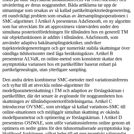
utvärdering av deras noggrannhet. Båda artiklarna tar upp de
utmaningar som orsakas av så kallad partikeltrajektoriedegenerering,
ett oundvikligt problem som orsakas av återsamplingsoperationen i
SMC-algoritmer. I Artikel A presenteras AdaSmooth, en ny algoritm
som har utvecklats för att approximera väntevärden under den
simultana posteriorifördelningen för tillstånden hos en generell TM
när objektfunktionen är additiv i tillstånden. AdaSmooth, som
använder adaptiva bakåtsamplingstekniker, undviker
trajektoriedegenereringen och ger numeriskt stabila skattningar över
oändliga tidshorisonter med låga beräkningskrav. Artikel B
presenterar ALVaR, en online-metod som konsistent skattar den
asymptotiska variansen hos ett partikelfilter baserat enbart på
partikelgenealogin, utan ytterligare sampling.
Den andra delen kombinerar SMC-metoder med variationsinferens
och syftar till att utveckla online-algoritmer för
modellparameterskattning i TM och adaption av förslagskärnan i
partikelfilter, där det senare är avgörande för noggrannheten hos
skattningen av tillståndsposteriorifördelningarna. Artikel C
introducerar OVSMC, som utvidgar så kallad variations-SMC till
online-situationen och möjliggör simultan skattning av okända
modellparametrar och optimering av förslagskärnan. I Artikel D
presenteras OSIWAE, som utför variationsinferens online genom att
optimera en nedre gräns för den tidsnormaliserade asymptotiska log-
likelihood-funktionen, vilket leder till ett mer teoretiskt välgrundat