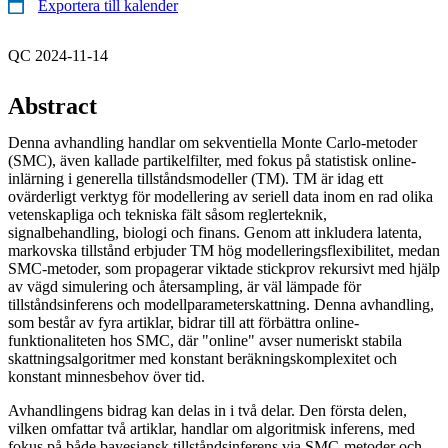
Exportera till kalender
QC 2024-11-14
Abstract
Denna avhandling handlar om sekventiella Monte Carlo-metoder
(SMC), även kallade partikelfilter, med fokus på statistisk online-
inlärning i generella tillståndsmodeller (TM). TM är idag ett
ovärderligt verktyg för modellering av seriell data inom en rad olika
vetenskapliga och tekniska fält såsom reglerteknik,
signalbehandling, biologi och finans. Genom att inkludera latenta,
markovska tillstånd erbjuder TM hög modelleringsflexibilitet, medan
SMC-metoder, som propagerar viktade stickprov rekursivt med hjälp
av vägd simulering och återsampling, är väl lämpade för
tillståndsinferens och modellparameterskattning. Denna avhandling,
som består av fyra artiklar, bidrar till att förbättra online-
funktionaliteten hos SMC, där "online" avser numeriskt stabila
skattningsalgoritmer med konstant beräkningskomplexitet och
konstant minnesbehov över tid.
Avhandlingens bidrag kan delas in i två delar. Den första delen,
vilken omfattar två artiklar, handlar om algoritmisk inferens, med
fokus på både bayesiansk tillståndsinferens via SMC-metoder och