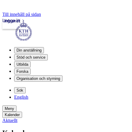
Till innehåll på sidan
Logga in
Intranät
Din anställning
Stöd och service
Utbilda
Forska
Organisation och styrning
Sök
English
Meny
Kalender
Aktuellt