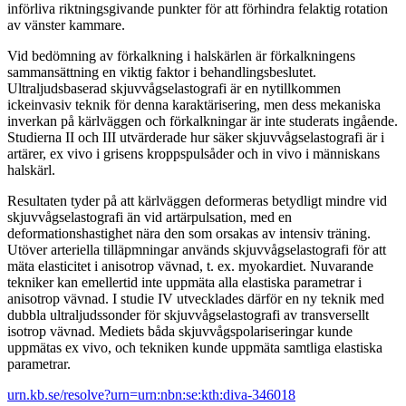
införliva riktningsgivande punkter för att förhindra felaktig rotation
av vänster kammare.
Vid bedömning av förkalkning i halskärlen är förkalkningens
sammansättning en viktig faktor i behandlingsbeslutet.
Ultraljudsbaserad skjuvvågselastografi är en nytillkommen
ickeinvasiv teknik för denna karaktärisering, men dess mekaniska
inverkan på kärlväggen och förkalkningar är inte studerats ingående.
Studierna II och III utvärderade hur säker skjuvvågselastografi är i
artärer, ex vivo i grisens kroppspulsåder och in vivo i människans
halskärl.
Resultaten tyder på att kärlväggen deformeras betydligt mindre vid
skjuvvågselastografi än vid artärpulsation, med en
deformationshastighet nära den som orsakas av intensiv träning.
Utöver arteriella tilläpmningar används skjuvvågselastografi för att
mäta elasticitet i anisotrop vävnad, t. ex. myokardiet. Nuvarande
tekniker kan emellertid inte uppmäta alla elastiska parametrar i
anisotrop vävnad. I studie IV utvecklades därför en ny teknik med
dubbla ultraljudssonder för skjuvvågselastografi av transversellt
isotrop vävnad. Mediets båda skjuvvågspolariseringar kunde
uppmätas ex vivo, och tekniken kunde uppmäta samtliga elastiska
parametrar.
urn.kb.se/resolve?urn=urn:nbn:se:kth:diva-346018