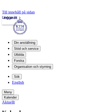
Till innehåll på sidan
Logga in
Intranät
Din anställning
Stöd och service
Utbilda
Forska
Organisation och styrning
Sök
English
Meny
Kalender
Aktuellt