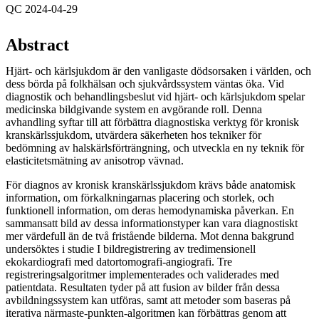
QC 2024-04-29
Abstract
Hjärt- och kärlsjukdom är den vanligaste dödsorsaken i världen, och
dess börda på folkhälsan och sjukvårdssystem väntas öka. Vid
diagnostik och behandlingsbeslut vid hjärt- och kärlsjukdom spelar
medicinska bildgivande system en avgörande roll. Denna
avhandling syftar till att förbättra diagnostiska verktyg för kronisk
kranskärlssjukdom, utvärdera säkerheten hos tekniker för
bedömning av halskärlsförträngning, och utveckla en ny teknik för
elasticitetsmätning av anisotrop vävnad.
För diagnos av kronisk kranskärlssjukdom krävs både anatomisk
information, om förkalkningarnas placering och storlek, och
funktionell information, om deras hemodynamiska påverkan. En
sammansatt bild av dessa informationstyper kan vara diagnostiskt
mer värdefull än de två fristående bilderna. Mot denna bakgrund
undersöktes i studie I bildregistrering av tredimensionell
ekokardiografi med datortomografi-angiografi. Tre
registreringsalgoritmer implementerades och validerades med
patientdata. Resultaten tyder på att fusion av bilder från dessa
avbildningssystem kan utföras, samt att metoder som baseras på
iterativa närmaste-punkten-algoritmen kan förbättras genom att