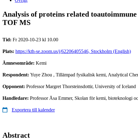
Övrigt
Analysis of proteins related toautoimmun
TOF MS
Tid:
Fr 2020-10-23 kl 10.00
Plats:
https://kth-se.zoom.us/j/62206405546, Stockholm (English)
Ämnesområde:
Kemi
Respondent:
Yuye Zhou
, Tillämpad fysikalisk kemi, Analytical Che
Opponent:
Professor Margret Thorsteinsdottir, University of Iceland
Handledare:
Professor Åsa Emmer, Skolan för kemi, bioteknologi o
Exportera till kalender
Abstract