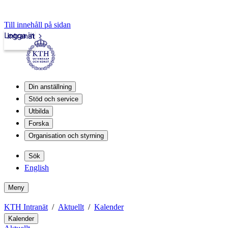
Till innehåll på sidan
Logga in
Intranät
Din anställning
Stöd och service
Utbilda
Forska
Organisation och styrning
Sök
English
Meny
KTH Intranät
Aktuellt
Kalender
Kalender