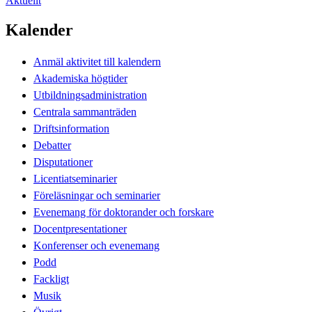
Aktuellt
Kalender
Anmäl aktivitet till kalendern
Akademiska högtider
Utbildningsadministration
Centrala sammanträden
Driftsinformation
Debatter
Disputationer
Licentiatseminarier
Föreläsningar och seminarier
Evenemang för doktorander och forskare
Docentpresentationer
Konferenser och evenemang
Podd
Fackligt
Musik