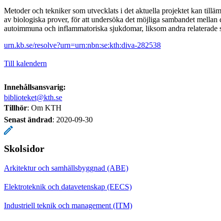
Metoder och tekniker som utvecklats i det aktuella projektet kan tilläm
av biologiska prover, för att undersöka det möjliga sambandet mellan 
autoimmuna och inflammatoriska sjukdomar, liksom andra relaterade 
urn.kb.se/resolve?urn=urn:nbn:se:kth:diva-282538
Till kalendern
Innehållsansvarig:
biblioteket@kth.se
Tillhör
: Om KTH
Senast ändrad
:
2020-09-30
Skolsidor
Arkitektur och samhällsbyggnad (ABE)
Elektroteknik och datavetenskap (EECS)
Industriell teknik och management (ITM)