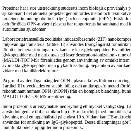
Proteiner har i stor utsträckning studerats inom biologisk provanalys p
sjukdomar. I det aktuella projektet genomfördes metod och teknikutvec
proteiner, immunoglobulin G (IgG) och osteopontin (OPN). Förändrin
och förhöjda OPN-nivåer i plasma har rapporterats ha samband med 
autoimmuna sjukdomar.
Laboratorieframställda zeolitiska imidazolbaserade (ZIF) nanokomposit
miljövänliga trämaterial (artikel II) användes framgångsrikt för anrik
för att eliminera störningar orsakade av icke-glykopeptider. Kvantifier
glykopeptider med matrix assisted laser desorption/ionization - time o
(MALDI-TOF MS) förenklades genom användning av omärkt intern sta
av intakta glykopeptider utan glykanfrisättning. Separation av anrika
vidare med kapillärelektrofores.
På grund av den låga mängden OPN i plasma krävs förkoncentrering
I artikel III utvecklades en snabb, billig och antikroppsfri metod för f
rekombinant humant OPN (rhOPN) från en komplex blandning, huma
MALDI-TOF/TOF MS-identifiering.
Inom proteomik är enzymatisk nedbrytning ett mycket vanligt steg. I a
användningen av tiol-en-mikrochip (TE-mikrochip) med immobiliserat
klyvning med en uppehållstid på endast 10 s. Vidare kan TE-mikrochip
användas för anrikning av IgG-glykopeptid. Dessa tillämpningar gör
multifunktionella uppgifter inom proteomik.