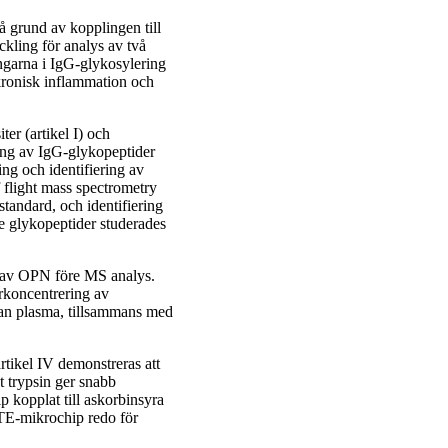
å grund av kopplingen till
kling för analys av två
garna i IgG-glykosylering
kronisk inflammation och
er (artikel I) och
ning av IgG-glykopeptider
ing och identifiering av
f flight mass spectrometry
ndard, och identifiering
de glykopeptider studerades
 av OPN före MS analys.
örkoncentrering av
n plasma, tillsammans med
rtikel IV demonstreras att
 trypsin ger snabb
 kopplat till askorbinsyra
 TE-mikrochip redo för