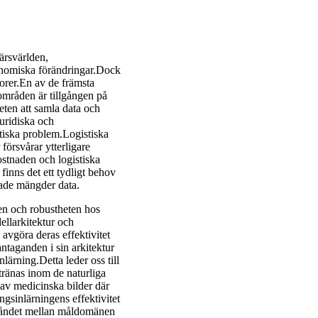
färsvärlden,
ekonomiska förändringar.Dock
torer.En av de främsta
mråden är tillgången på
eten att samla data och
juridiska och
stiska problem.Logistiska
försvårar ytterligare
stnaden och logistiska
finns det ett tydligt behov
ade mängder data.
gen och robustheten hos
ellarkitektur och
 avgöra deras effektivitet
ntaganden i sin arkitektur
lärning.Detta leder oss till
 tränas inom de naturliga
 av medicinska bilder där
ngsinlärningens effektivitet
ståndet mellan måldomänen