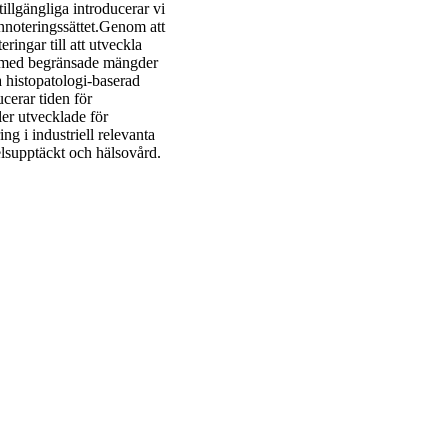
illgängliga introducerar vi
annoteringssättet.Genom att
ringar till att utveckla
ner med begränsade mängder
 histopatologi-baserad
ucerar tiden för
er utvecklade för
ng i industriell relevanta
elsupptäckt och hälsovård.