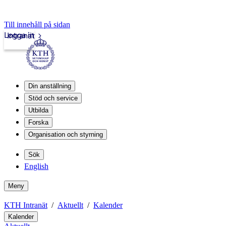
Till innehåll på sidan
Logga in
Intranät
Din anställning
Stöd och service
Utbilda
Forska
Organisation och styrning
Sök
English
Meny
KTH Intranät
Aktuellt
Kalender
Kalender