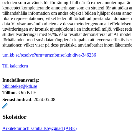
och den som används för förträning.I fall där få expertannoteringar är t
konceptet kompletterande annoteringar, som en strategi för att utöka 
tillhandahålla information om andra objekt i bilden hjälper dessa annote
rikare representationer, vilket leder till förbättrad prestanda i domä
data.Vi visar användbarheten av dessa metoder genom att effektivisera
utvärderingen av kronisk njursjukdom i en industriell miljö, vilket red
studieutvärderingar med 97%.Våra resultat demonstrerar att AI-modell
förhållanden med små datamängder är kapabla att leverera effektiviseri
situationer, vilket visar på dess praktiska användbarhet inom läkemed
urn.kb.se/resolve?urn=urn:nbn:se:kth:diva-346236
Till kalendern
Innehållsansvarig:
biblioteket@kth.se
Tillhör
: Om KTH
Senast ändrad
:
2024-05-08
Skolsidor
Arkitektur och samhällsbyggnad (ABE)