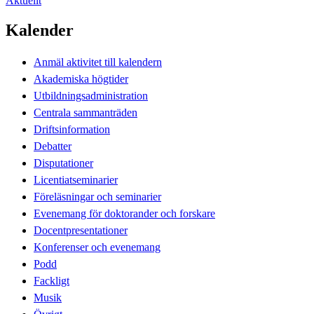
Aktuellt
Kalender
Anmäl aktivitet till kalendern
Akademiska högtider
Utbildningsadministration
Centrala sammanträden
Driftsinformation
Debatter
Disputationer
Licentiatseminarier
Föreläsningar och seminarier
Evenemang för doktorander och forskare
Docentpresentationer
Konferenser och evenemang
Podd
Fackligt
Musik