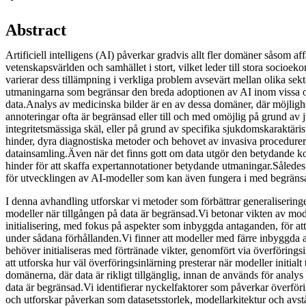
Abstract
Artificiell intelligens (AI) påverkar gradvis allt fler domäner såsom af
vetenskapsvärlden och samhället i stort, vilket leder till stora socio
varierar dess tillämpning i verkliga problem avsevärt mellan olika sek
utmaningarna som begränsar den breda adoptionen av AI inom vissa o
data.Analys av medicinska bilder är en av dessa domäner, där möjligh
annoteringar ofta är begränsad eller till och med omöjlig på grund av 
integritetsmässiga skäl, eller på grund av specifika sjukdomskaraktäri
hinder, dyra diagnostiska metoder och behovet av invasiva procedurer 
datainsamling.Även när det finns gott om data utgör den betydande ko
hinder för att skaffa expertannotationer betydande utmaningar.Således 
för utvecklingen av AI-modeller som kan även fungera i med begräns
I denna avhandling utforskar vi metoder som förbättrar generaliserin
modeller när tillgången på data är begränsad.Vi betonar vikten av mod
initialisering, med fokus på aspekter som inbyggda antaganden, för att
under sådana förhållanden.Vi finner att modeller med färre inbyggda a
behöver initialiseras med förtränade vikter, genomfört via överföringsin
att utforska hur väl överföringsinlärning presterar när modeller initialt
domänerna, där data är rikligt tillgänglig, innan de används för analys
data är begränsad.Vi identifierar nyckelfaktorer som påverkar överföri
och utforskar påverkan som datasetsstorlek, modellarkitektur och av