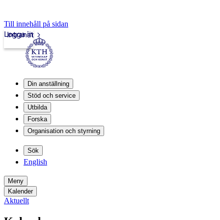
Till innehåll på sidan
Logga in
Intranät
Din anställning
Stöd och service
Utbilda
Forska
Organisation och styrning
Sök
English
Meny
Kalender
Aktuellt