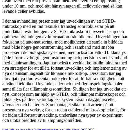
ovan. Men med rätt prov så kan metoden leverera en upplösning
under 10 nm, och med rätt hänsyn tagen till cellöverlevnad så kan
levande celler avbildas.
I denna avhandling presenterar jag utvecklingen av ett STED-
mikroskop med en rad tekniska framsteg som fokuserar på att
underlätta användningen av STED-mikroskopi i livsvetenskap och
optimera utvinningen av information från bilderna. Utvecklingen har
fokuserat på automatisering, med möjligheten att samla in bilddata
med både högre genomströmning och i samband med snabba
processer i de biologiska systemen, men också förbättrad bildanalys
både i form av högre genomströmning och precision samt i samband
med datainsamlingen. Jag har också utvecklat kontrollmjukvara med
nya strategier för att tillåta fortsatt utveckling och implementering av
nya datainsamlingssätt för liknande mikroskop. Dessutom har jag
utnyttjat nya fluorescenta molekyler för att förbättra möjligheten att
använda tekniken i levande celler och med fler inspelningskanaler
samt tillåta fler tillämpningssområden. Slutligen har jag utvecklat ett
nytt koncept som tar hjälp av STED, och tillämpat mikroskopet och
bildanalys på diverse biologiska system såsom däggdjursceller,
vävnader och bakterier. Sammantaget siktar mitt arbete på att
presentera nya verktyg för en redan etablerad mikroskopiteknik, för
att bidra till fortsatt utveckling, underlätta nya typer av experiment
och utöka bredden av tillämpningsområden.