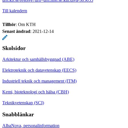
urn.kb.se/resolve?urn=urn:nbn:se:kth:diva-305055
Till kalendern
Tillhör
: Om KTH
Senast ändrad
:
2021-12-14
Skolsidor
Arkitektur och samhällsbyggnad (ABE)
Elektroteknik och datavetenskap (EECS)
Industriell teknik och management (ITM)
Kemi, bioteknologi och hälsa (CBH)
Teknikvetenskap (SCI)
Snabblänkar
AlbaNova, personalinformation