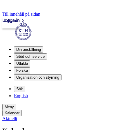
Till innehåll på sidan
Logga in
Intranät
Din anställning
Stöd och service
Utbilda
Forska
Organisation och styrning
Sök
English
Meny
Kalender
Aktuellt