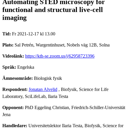
Automating STED microscopy for
functional and structural live-cell
imaging
Tid:
Fr 2021-12-17 kl 13.00
Plats:
Sal Petrén, Wargentinhuset, Nobels väg 12B, Solna
Videolänk:
https://kth-se.zoom.us/j/62958723396
Språk:
Engelska
Ämnesområde:
Biologisk fysik
Respondent:
Jonatan Alvelid
, Biofysik, Science for Life
Laboratory, SciLifeLab, Ilaria Testa
Opponent:
PhD Eggeling Christian, Friedrich-Schiller-Universität
Jena
Handledare:
Universitetslektor Ilaria Testa, Biofysik, Science for