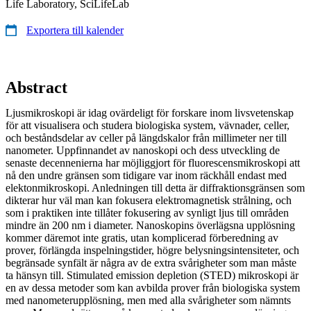
Life Laboratory, SciLifeLab
Exportera till kalender
Abstract
Ljusmikroskopi är idag ovärdeligt för forskare inom livsvetenskap
för att visualisera och studera biologiska system, vävnader, celler,
och beståndsdelar av celler på längdskalor från millimeter ner till
nanometer. Uppfinnandet av nanoskopi och dess utveckling de
senaste decennenierna har möjliggjort för fluorescensmikroskopi att
nå den undre gränsen som tidigare var inom räckhåll endast med
elektonmikroskopi. Anledningen till detta är diffraktionsgränsen som
dikterar hur väl man kan fokusera elektromagnetisk strålning, och
som i praktiken inte tillåter fokusering av synligt ljus till områden
mindre än 200 nm i diameter. Nanoskopins överlägsna upplösning
kommer däremot inte gratis, utan komplicerad förberedning av
prover, förlängda inspelningstider, högre belysningsintensiteter, och
begränsade synfält är några av de extra svårigheter som man måste
ta hänsyn till. Stimulated emission depletion (STED) mikroskopi är
en av dessa metoder som kan avbilda prover från biologiska system
med nanometerupplösning, men med alla svårigheter som nämnts