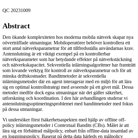
QC 20231009
Abstract
Den ökande komplexiteten hos moderna mobila nätverk skapar nya
oöverträffade utmaningar. Mobiloperatörer behöver kontrollera ett
stort antal nätverksparametrar för att tillfredsställa användarnas krav.
Antennlutning är ett viktigt exempel på en kontrollerbar
nätverksparameter som har betydande effekter på nätverkstäckning
och nätverkskapacitet. Sekventiella inlärningsalgoritmer har framträtt
som lovande verktyg för kontroll av nätverksparametrar och för att
minska driftskostnader. Banditmetoder är sekventiella
inlärningsmetoder där en agent interagerar med en miljö för att lära
sig en optimal kontrollstrategi med avseende på ett givet mål. Dessa
metoder medför dock egna utmaningar när det gäller säkerhet,
utforskning och koordination. I den här avhandlingen studerar vi
antennlutningsoptimeringsproblemet med banditmetoder med fokus
på dessa utmaningar.
Vi undersöker först fsäkerhetsaspekten med hjälp av offline off-
policy inlärningsmetoder i Contextual Bandits (CBs). Målet är att
lära sig en förbättrad målpolicy, enbart från offline-data insamlad av
en loggningspolicy. Baserat på detta data härleds en målpolicy