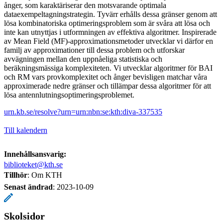
ånger, som karaktäriserar den motsvarande optimala
dataexempeltagningstrategin. Tyvärr erhålls dessa gränser genom att
lösa kombinatoriska optimeringsproblem som är svåra att lösa och
inte kan utnyttjas i utformningen av effektiva algoritmer. Inspirerade
av Mean Field (MF)-approximationsmetoder utvecklar vi därfor en
familj av approximationer till dessa problem och utforskar
avvägningen mellan den uppnåeliga statistiska och
beräkningsmässiga komplexiteten. Vi utvecklar algoritmer för BAI
och RM vars provkomplexitet och ånger bevisligen matchar våra
approximerade nedre gränser och tillämpar dessa algoritmer för att
lösa antennlutningsoptimeringsproblemet.
urn.kb.se/resolve?urn=urn:nbn:se:kth:diva-337535
Till kalendern
Innehållsansvarig:
biblioteket@kth.se
Tillhör
: Om KTH
Senast ändrad
:
2023-10-09
Skolsidor