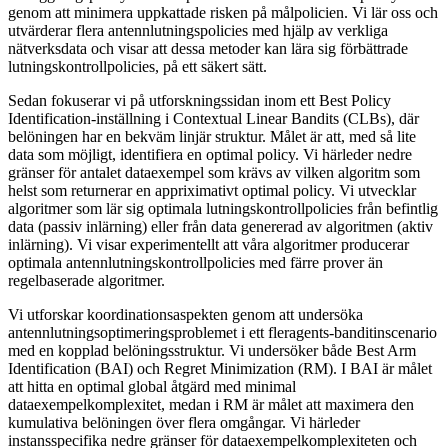
genom att minimera uppkattade risken på målpolicien. Vi lär oss och
utvärderar flera antennlutningspolicies med hjälp av verkliga
nätverksdata och visar att dessa metoder kan lära sig förbättrade
lutningskontrollpolicies, på ett säkert sätt.
Sedan fokuserar vi på utforskningssidan inom ett Best Policy
Identification-inställning i Contextual Linear Bandits (CLBs), där
belöningen har en bekväm linjär struktur. Målet är att, med så lite
data som möjligt, identifiera en optimal policy. Vi härleder nedre
gränser för antalet dataexempel som krävs av vilken algoritm som
helst som returnerar en appriximativt optimal policy. Vi utvecklar
algoritmer som lär sig optimala lutningskontrollpolicies från befintlig
data (passiv inlärning) eller från data genererad av algoritmen (aktiv
inlärning). Vi visar experimentellt att våra algoritmer producerar
optimala antennlutningskontrollpolicies med färre prover än
regelbaserade algoritmer.
Vi utforskar koordinationsaspekten genom att undersöka
antennlutningsoptimeringsproblemet i ett fleragents-banditinscenario
med en kopplad belöningsstruktur. Vi undersöker både Best Arm
Identification (BAI) och Regret Minimization (RM). I BAI är målet
att hitta en optimal global åtgärd med minimal
dataexempelkomplexitet, medan i RM är målet att maximera den
kumulativa belöningen över flera omgångar. Vi härleder
instansspecifika nedre gränser för dataexempelkomplexiteten och