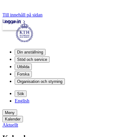
Till innehåll på sidan
Logga in
Intranät
Din anställning
Stöd och service
Utbilda
Forska
Organisation och styrning
Sök
English
Meny
Kalender
Aktuellt