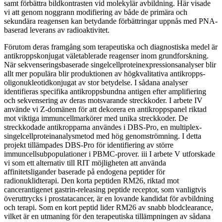
samt förbättra bildkontrasten vid molekylär avbildning. Här visade
vi att genom noggrann modifiering av både de primära och
sekundära reagensen kan betydande förbättringar uppnås med PNA-
baserad leverans av radioaktivitet.
Förutom deras framgång som terapeutiska och diagnostiska medel är
antikroppskonjugat väletablerade reagenser inom grundforskning.
När sekvenseringsbaserade singelcellproteinexpressionsanalyser blir
allt mer populära blir produktionen av högkvalitativa antikropps-
oligonukleotidkonjugat av stor betydelse. I sådana analyser
identifieras specifika antikroppsbundna antigen efter amplifiering
och sekvensering av deras motsvarande streckkoder. I arbete IV
använde vi Z-domänen för att dekorera en antikroppspanel riktad
mot viktiga immuncellmarkörer med unika streckkoder. De
streckkodade antikropparna användes i DBS-Pro, en multiplex-
singelcellproteinanalysmetod med hög genomströmning. I detta
projekt tillämpades DBS-Pro för identifiering av större
immuncellsubpopulationer i PBMC-prover. iii I arbete V utforskade
vi som ett alternativ till RIT möjligheten att använda
affinitetsligander baserade på endogena peptider för
radionuklidterapi. Den korta peptiden RM26, riktad mot
cancerantigenet gastrin-releasing peptide receptor, som vanligtvis
överuttrycks i prostatacancer, är en lovande kandidat för avbildning
och terapi. Som en kort peptid lider RM26 av snabb blodclearance,
vilket är en utmaning för den terapeutiska tillämpningen av sådana