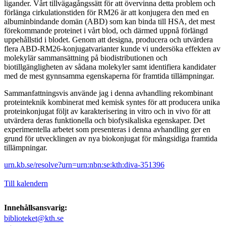
ligander. Vårt tillvägagångssätt för att övervinna detta problem och
förlänga cirkulationstiden för RM26 är att konjugera den med en
albuminbindande domän (ABD) som kan binda till HSA, det mest
förekommande proteinet i vårt blod, och därmed uppnå förlängd
uppehållstid i blodet. Genom att designa, producera och utvärdera
flera ABD-RM26-konjugatvarianter kunde vi undersöka effekten av
molekylär sammansättning på biodistributionen och
biotillgängligheten av sådana molekyler samt identifiera kandidater
med de mest gynnsamma egenskaperna för framtida tillämpningar.
Sammanfattningsvis använde jag i denna avhandling rekombinant
proteinteknik kombinerat med kemisk syntes för att producera unika
proteinkonjugat följt av karakterisering in vitro och in vivo för att
utvärdera deras funktionella och biofysikaliska egenskaper. Det
experimentella arbetet som presenteras i denna avhandling ger en
grund för utvecklingen av nya biokonjugat för mångsidiga framtida
tillämpningar.
urn.kb.se/resolve?urn=urn:nbn:se:kth:diva-351396
Till kalendern
Innehållsansvarig:
biblioteket@kth.se