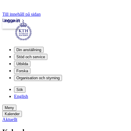
Till innehåll på sidan
Logga in
Intranät
Din anställning
Stöd och service
Utbilda
Forska
Organisation och styrning
Sök
English
Meny
Kalender
Aktuellt