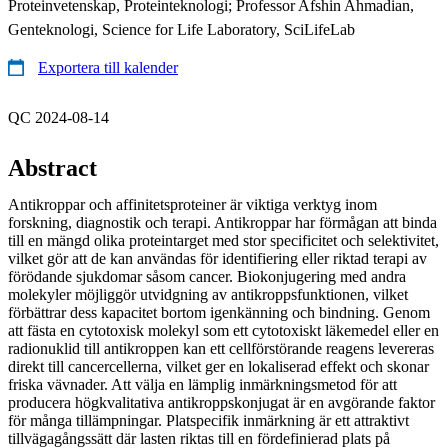
Proteinvetenskap, Proteinteknologi; Professor Afshin Ahmadian,
Genteknologi, Science for Life Laboratory, SciLifeLab
Exportera till kalender
QC 2024-08-14
Abstract
Antikroppar och affinitetsproteiner är viktiga verktyg inom
forskning, diagnostik och terapi. Antikroppar har förmågan att binda
till en mängd olika proteintarget med stor specificitet och selektivitet,
vilket gör att de kan användas för identifiering eller riktad terapi av
förödande sjukdomar såsom cancer. Biokonjugering med andra
molekyler möjliggör utvidgning av antikroppsfunktionen, vilket
förbättrar dess kapacitet bortom igenkänning och bindning. Genom
att fästa en cytotoxisk molekyl som ett cytotoxiskt läkemedel eller en
radionuklid till antikroppen kan ett cellförstörande reagens levereras
direkt till cancercellerna, vilket ger en lokaliserad effekt och skonar
friska vävnader. Att välja en lämplig inmärkningsmetod för att
producera högkvalitativa antikroppskonjugat är en avgörande faktor
för många tillämpningar. Platspecifik inmärkning är ett attraktivt
tillvägagångssätt där lasten riktas till en fördefinierad plats på