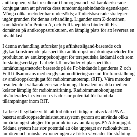
antikroppen, vilket resulterar i homogena och välkarakteriserade
konjugat utan att påverka dess tumörantigenbindande egenskaper.
Många olika metoder har undersökts; affinitetsbaserade strategier
utgör grunden för denna avhandling. Ligander som Z-domänen,
som härrör från Protein A, och FcIII-peptiden binder till Fc-
domänen på antikroppsstrukturen, en lämplig plats för att leverera en
utvald last.
I denna avhandling utforskar jag affinitetsligand-baserade och
glykankonstruerade platspecifika antikroppsinmärkningsmetoder för
produktion av antikroppskonjugat för terapeutiska ändamål och som
forskningsverktyg. I arbete I-II använder vi platspecifika
inmärkningsmetoder baserade på de Fc-bindande liganderna Z och
FcIII tillsammans med en glykanmodifieringsmetod för framställning
av antikroppskonjugat för radioimmunoterapi (RIT). Våra metoder
resulterade i välkarakteriserade konjugat kovalent märkta med en
kelator lämplig för radioinmärkning. Radioimmunokonjugaten
utvärderades in vivo och visade stor potential för framtida
tillämpningar inom RIT.
I arbete III syftade vi till att förbättra ett tidigare utvecklat PNA-
baserat antikroppsadministrationssystem genom att använda olika
inmärkningsstrategier för produktion av antikropps-PNA-konjugat.
Sådana system har stor potential att öka upptaget av radioaktivitet i
tumören och minska exponeringen av friska vävnader för strålning