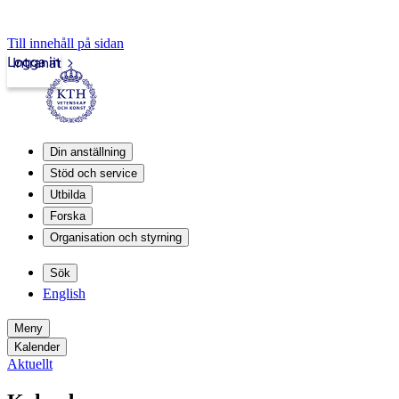
Till innehåll på sidan
Logga in
Intranät
Din anställning
Stöd och service
Utbilda
Forska
Organisation och styrning
Sök
English
Meny
Kalender
Aktuellt