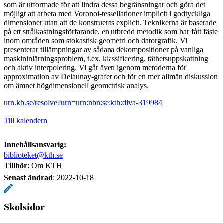
som är utformade för att lindra dessa begränsningar och göra det
möjligt att arbeta med Voronoi-tessellationer implicit i godtyckliga
dimensioner utan att de konstrueras explicit. Teknikerna är baserade
på ett strålkastningsförfarande, en utbredd metodik som har fått fäste
inom områden som stokastisk geometri och datorgrafik. Vi
presenterar tillämpningar av sådana dekompositioner på vanliga
maskininlärningsproblem, t.ex. klassificering, täthetsuppskattning
och aktiv interpolering. Vi går även igenom metoderna för
approximation av Delaunay-grafer och för en mer allmän diskussion
om ämnet högdimensionell geometrisk analys.
urn.kb.se/resolve?urn=urn:nbn:se:kth:diva-319984
Till kalendern
Innehållsansvarig:
biblioteket@kth.se
Tillhör
: Om KTH
Senast ändrad
:
2022-10-18
Skolsidor