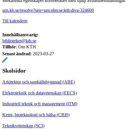
Mekaniska egenskaper korrelerades med hjälp avhårdhetsmätningar.
urn.kb.se/resolve?urn=urn:nbn:se:kth:diva-324600
Till kalendern
Innehållsansvarig:
biblioteket@kth.se
Tillhör
: Om KTH
Senast ändrad
:
2023-03-27
Skolsidor
Arkitektur och samhällsbyggnad (ABE)
Elektroteknik och datavetenskap (EECS)
Industriell teknik och management (ITM)
Kemi, bioteknologi och hälsa (CBH)
Teknikvetenskap (SCI)