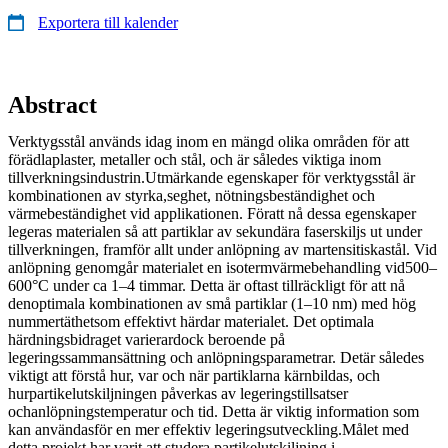
Exportera till kalender
Abstract
Verktygsstål används idag inom en mängd olika områden för att
förädlaplaster, metaller och stål, och är således viktiga inom
tillverkningsindustrin.Utmärkande egenskaper för verktygsstål är
kombinationen av styrka,seghet, nötningsbeständighet och
värmebeständighet vid applikationen. Föratt nå dessa egenskaper
legeras materialen så att partiklar av sekundära faserskiljs ut under
tillverkningen, framför allt under anlöpning av martensitiskastål. Vid
anlöpning genomgår materialet en isotermvärmebehandling vid500–
600°C under ca 1–4 timmar. Detta är oftast tillräckligt för att nå
denoptimala kombinationen av små partiklar (1–10 nm) med hög
nummertäthetsom effektivt härdar materialet. Det optimala
härdningsbidraget varierardock beroende på
legeringssammansättning och anlöpningsparametrar. Detär således
viktigt att förstå hur, var och när partiklarna kärnbildas, och
hurpartikelutskiljningen påverkas av legeringstillsatser
ochanlöpningstemperatur och tid. Detta är viktig information som
kan användasför en mer effektiv legeringsutveckling.Målet med
detta projekt har varit att studera partikelutskiljning i