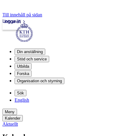
Till innehåll på sidan
Logga in
Intranät
Din anställning
Stöd och service
Utbilda
Forska
Organisation och styrning
Sök
English
Meny
Kalender
Aktuellt