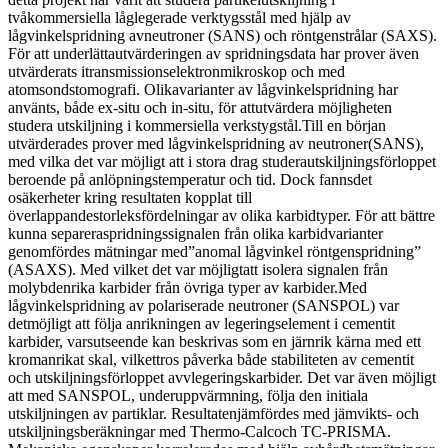
tvåkommersiella låglegerade verktygsstål med hjälp av
lågvinkelspridning avneutroner (SANS) och röntgenstrålar (SAXS).
För att underlättautvärderingen av spridningsdata har prover även
utvärderats itransmissionselektronmikroskop och med
atomsondstomografi. Olikavarianter av lågvinkelspridning har
använts, både ex-situ och in-situ, för attutvärdera möjligheten
studera utskiljning i kommersiella verkstygstål.Till en början
utvärderades prover med lågvinkelspridning av neutroner(SANS),
med vilka det var möjligt att i stora drag studerautskiljningsförloppet
beroende på anlöpningstemperatur och tid. Dock fannsdet
osäkerheter kring resultaten kopplat till
överlappandestorleksfördelningar av olika karbidtyper. För att bättre
kunna separeraspridningssignalen från olika karbidvarianter
genomfördes mätningar med”anomal lågvinkel röntgenspridning”
(ASAXS). Med vilket det var möjligtatt isolera signalen från
molybdenrika karbider från övriga typer av karbider.Med
lågvinkelspridning av polariserade neutroner (SANSPOL) var
detmöjligt att följa anrikningen av legeringselement i cementit
karbider, varsutseende kan beskrivas som en järnrik kärna med ett
kromanrikat skal, vilkettros påverka både stabiliteten av cementit
och utskiljningsförloppet avvlegeringskarbider. Det var även möjligt
att med SANSPOL, underuppvärmning, följa den initiala
utskiljningen av partiklar. Resultatenjämfördes med jämvikts- och
utskiljningsberäkningar med Thermo-Calcoch TC-PRISMA.