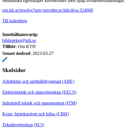
Mekaniska egenskaper korrelerades med hjälp avhårdhetsmätningar.
urn.kb.se/resolve?urn=urn:nbn:se:kth:diva-324600
Till kalendern
Innehållsansvarig:
biblioteket@kth.se
Tillhör
: Om KTH
Senast ändrad
:
2023-03-27
Skolsidor
Arkitektur och samhällsbyggnad (ABE)
Elektroteknik och datavetenskap (EECS)
Industriell teknik och management (ITM)
Kemi, bioteknologi och hälsa (CBH)
Teknikvetenskap (SCI)