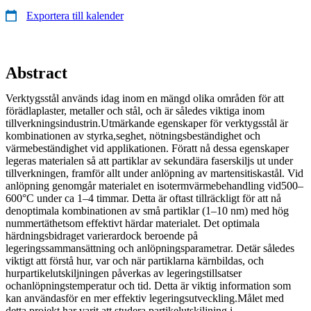
Exportera till kalender
Abstract
Verktygsstål används idag inom en mängd olika områden för att
förädlaplaster, metaller och stål, och är således viktiga inom
tillverkningsindustrin.Utmärkande egenskaper för verktygsstål är
kombinationen av styrka,seghet, nötningsbeständighet och
värmebeständighet vid applikationen. Föratt nå dessa egenskaper
legeras materialen så att partiklar av sekundära faserskiljs ut under
tillverkningen, framför allt under anlöpning av martensitiskastål. Vid
anlöpning genomgår materialet en isotermvärmebehandling vid500–
600°C under ca 1–4 timmar. Detta är oftast tillräckligt för att nå
denoptimala kombinationen av små partiklar (1–10 nm) med hög
nummertäthetsom effektivt härdar materialet. Det optimala
härdningsbidraget varierardock beroende på
legeringssammansättning och anlöpningsparametrar. Detär således
viktigt att förstå hur, var och när partiklarna kärnbildas, och
hurpartikelutskiljningen påverkas av legeringstillsatser
ochanlöpningstemperatur och tid. Detta är viktig information som
kan användasför en mer effektiv legeringsutveckling.Målet med
detta projekt har varit att studera partikelutskiljning i