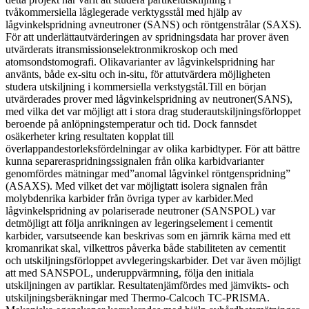
tvåkommersiella låglegerade verktygsstål med hjälp av
lågvinkelspridning avneutroner (SANS) och röntgenstrålar (SAXS).
För att underlättautvärderingen av spridningsdata har prover även
utvärderats itransmissionselektronmikroskop och med
atomsondstomografi. Olikavarianter av lågvinkelspridning har
använts, både ex-situ och in-situ, för attutvärdera möjligheten
studera utskiljning i kommersiella verkstygstål.Till en början
utvärderades prover med lågvinkelspridning av neutroner(SANS),
med vilka det var möjligt att i stora drag studerautskiljningsförloppet
beroende på anlöpningstemperatur och tid. Dock fannsdet
osäkerheter kring resultaten kopplat till
överlappandestorleksfördelningar av olika karbidtyper. För att bättre
kunna separeraspridningssignalen från olika karbidvarianter
genomfördes mätningar med”anomal lågvinkel röntgenspridning”
(ASAXS). Med vilket det var möjligtatt isolera signalen från
molybdenrika karbider från övriga typer av karbider.Med
lågvinkelspridning av polariserade neutroner (SANSPOL) var
detmöjligt att följa anrikningen av legeringselement i cementit
karbider, varsutseende kan beskrivas som en järnrik kärna med ett
kromanrikat skal, vilkettros påverka både stabiliteten av cementit
och utskiljningsförloppet avvlegeringskarbider. Det var även möjligt
att med SANSPOL, underuppvärmning, följa den initiala
utskiljningen av partiklar. Resultatenjämfördes med jämvikts- och
utskiljningsberäkningar med Thermo-Calcoch TC-PRISMA.