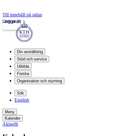
Till innehåll på sidan
Logga in
Intranät
Din anställning
Stöd och service
Utbilda
Forska
Organisation och styrning
Sök
English
Meny
Kalender
Aktuellt