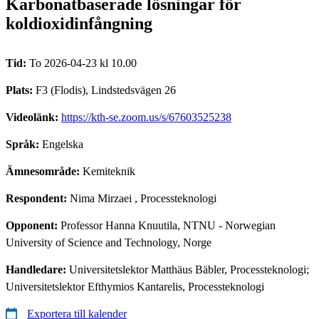
Karbonatbaserade lösningar för
koldioxidinfångning
Tid:
To 2026-04-23 kl 10.00
Plats:
F3 (Flodis), Lindstedsvägen 26
Videolänk:
https://kth-se.zoom.us/s/67603525238
Språk:
Engelska
Ämnesområde:
Kemiteknik
Respondent:
Nima Mirzaei
, Processteknologi
Opponent:
Professor Hanna Knuutila, NTNU - Norwegian
University of Science and Technology, Norge
Handledare:
Universitetslektor Matthäus Bäbler, Processteknologi;
Universitetslektor Efthymios Kantarelis, Processteknologi
Exportera till kalender