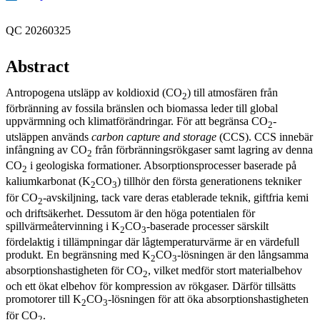
QC 20260325
Abstract
Antropogena utsläpp av koldioxid (CO
) till atmosfären från
2
förbränning av fossila bränslen och biomassa leder till global
uppvärmning och klimatförändringar. För att begränsa CO
-
2
utsläppen används
carbon capture and storage
(CCS). CCS innebär
infångning av CO
från förbränningsrökgaser samt lagring av denna
2
CO
i geologiska formationer. Absorptionsprocesser baserade på
2
kaliumkarbonat (K
CO
) tillhör den första generationens tekniker
2
3
för CO
-avskiljning, tack vare deras etablerade teknik, giftfria kemi
2
och driftsäkerhet. Dessutom är den höga potentialen för
spillvärmeåtervinning i K
CO
-baserade processer särskilt
2
3
fördelaktig i tillämpningar där lågtemperaturvärme är en värdefull
produkt. En begränsning med K
CO
-lösningen är den långsamma
2
3
absorptionshastigheten för CO
, vilket medför stort materialbehov
2
och ett ökat elbehov för kompression av rökgaser. Därför tillsätts
promotorer till K
CO
-lösningen för att öka absorptionshastigheten
2
3
för CO
.
2