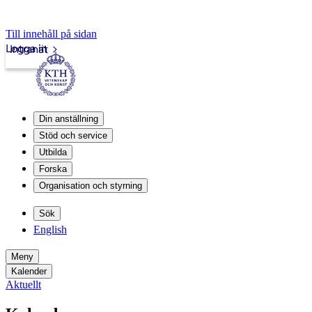
Till innehåll på sidan
Logga in
Intranät
Din anställning
Stöd och service
Utbilda
Forska
Organisation och styrning
Sök
English
Meny
Kalender
Aktuellt