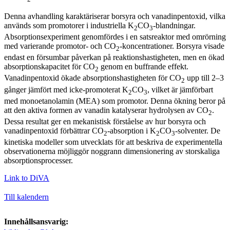
Denna avhandling karaktäriserar borsyra och vanadinpentoxid, vilka
används som promotorer i industriella K
CO
-blandningar.
2
3
Absorptionsexperiment genomfördes i en satsreaktor med omrörning
med varierande promotor- och CO
-koncentrationer. Borsyra visade
2
endast en försumbar påverkan på reaktionshastigheten, men en ökad
absorptionskapacitet för CO
genom en buffrande effekt.
2
Vanadinpentoxid ökade absorptionshastigheten för CO
upp till 2–3
2
gånger jämfört med icke-promoterat K
CO
, vilket är jämförbart
2
3
med monoetanolamin (MEA) som promotor. Denna ökning beror på
att den aktiva formen av vanadin katalyserar hydrolysen av CO
.
2
Dessa resultat ger en mekanistisk förståelse av hur borsyra och
vanadinpentoxid förbättrar CO
-absorption i K
CO
-solventer. De
2
2
3
kinetiska modeller som utvecklats för att beskriva de experimentella
observationerna möjliggör noggrann dimensionering av storskaliga
absorptionsprocesser.
Link to DiVA
Till kalendern
Innehållsansvarig: