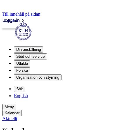
Till innehåll på sidan
Logga in
Intranät
Din anställning
Stöd och service
Utbilda
Forska
Organisation och styrning
Sök
English
Meny
Kalender
Aktuellt