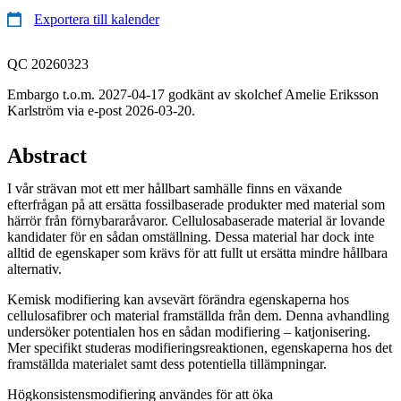
Exportera till kalender
QC 20260323
Embargo t.o.m. 2027-04-17 godkänt av skolchef Amelie Eriksson
Karlström via e-post 2026-03-20.
Abstract
I vår strävan mot ett mer hållbart samhälle finns en växande
efterfrågan på att ersätta fossilbaserade produkter med material som
härrör från förnybararåvaror. Cellulosabaserade material är lovande
kandidater för en sådan omställning. Dessa material har dock inte
alltid de egenskaper som krävs för att fullt ut ersätta mindre hållbara
alternativ.
Kemisk modifiering kan avsevärt förändra egenskaperna hos
cellulosafibrer och material framställda från dem. Denna avhandling
undersöker potentialen hos en sådan modifiering – katjonisering.
Mer specifikt studeras modifieringsreaktionen, egenskaperna hos det
framställda materialet samt dess potentiella tillämpningar.
Högkonsistensmodifiering användes för att öka