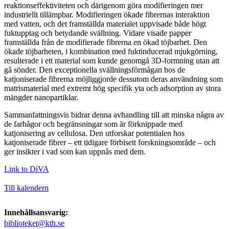
reaktionseffektiviteten och därigenom göra modifieringen mer
industriellt tillämpbar. Modifieringen ökade fibrernas interaktion
med vatten, och det framställda materialet uppvisade både högt
fuktupptag och betydande svällning. Vidare visade papper
framställda från de modifierade fibrerna en ökad töjbarhet. Den
ökade töjbarheten, i kombination med fuktinducerad mjukgörning,
resulterade i ett material som kunde genomgå 3D-formning utan att
gå sönder. Den exceptionella svällningsförmågan hos de
katjoniserade fibrerna möjliggjorde dessutom deras användning som
matrismaterial med extremt hög specifik yta och adsorption av stora
mängder nanopartiklar.
Sammanfattningsvis bidrar denna avhandling till att minska några av
de farhågor och begränsningar som är förknippade med
katjonisering av cellulosa. Den utforskar potentialen hos
katjoniserade fibrer – ett tidigare förbisett forskningsområde – och
ger insikter i vad som kan uppnås med dem.
Link to DiVA
Till kalendern
Innehållsansvarig:
biblioteket@kth.se