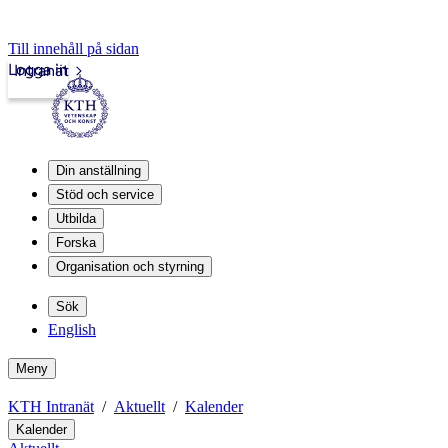
Till innehåll på sidan
Logga in
Intranät
Din anställning
Stöd och service
Utbilda
Forska
Organisation och styrning
Sök
English
Meny
KTH Intranät
Aktuellt
Kalender
Kalender