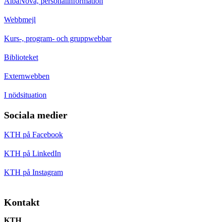
AlbaNova, personalinformation
Webbmejl
Kurs-, program- och gruppwebbar
Biblioteket
Externwebben
I nödsituation
Sociala medier
KTH på Facebook
KTH på LinkedIn
KTH på Instagram
Kontakt
KTH