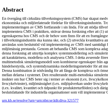
Abstract
En övergång till cirkulära tillverkningssystem (CMS) har skapat med
ekonomiska och miljörelaterade fördelar för tillverkningsindustrin. Tro
implementeringen av CMS fortfarande i sin linda. För att stödja tillve
implementera CMS i praktiken, strävar denna forskning efter att (1) ut
egenskaperna hos CMS och de behov som finns för att en framgångs
i tillverkningsindustrin ska kunna ske, och (2) utveckla kvantitativa 
användas som beslutstöd vid implementering av CMS med samtidigt 
miljömässig prestanda. Genom att behandla CMS som komplexa adapt
denna forskning att utnyttja komplex systemmodellering och simuler
att karaktärisera, modellera och analysera CMS. I detta avseende föresl
multimetodisk simuleringsmodell som kombinerar egenskaper från age
händelsestyrda, och systemdynamiska modelleringsmetoder för att m
Denna kombination är nödvändig för att fånga de komplexa och ömses
mellan delarna i systemet. Den resulterande multi-metodiska simulering
insikter om hur CMS beter sig i termer av ekonomi (t.ex. livscykelkost
livscykelvinster), miljömässighet (t.ex. miljöpåverkan under livscykel
(t.ex. kvalitet, kvantitet och tidpunkt för produktreturflöden) och där
beslutsfattande för industriella organisationer som vill implementerar
urn.kb.se/resolve?urn=urn:nbn:se:kth:diva-321577