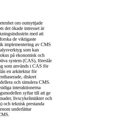
vetenhet om outnyttjade
ts det ökade intresset är
rkningsindustrin med att
forska de viktigaste
rik implementering av CMS
analysverktyg som kan
fokus på ekonomisk och
iva system (CAS), föreslår
ing som används i CAS för
ås en arkitektur för
ntbaserade, diskret
odellera och simulera CMS.
idiga interaktionerna
smodellen syftar till att ge
nader, livscykelintäkter och
n) och teknisk prestanda
igenom underlättar
 CMS.