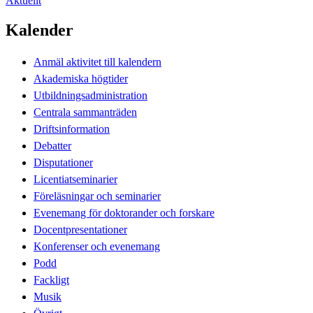
Aktuellt
Kalender
Anmäl aktivitet till kalendern
Akademiska högtider
Utbildningsadministration
Centrala sammanträden
Driftsinformation
Debatter
Disputationer
Licentiatseminarier
Föreläsningar och seminarier
Evenemang för doktorander och forskare
Docentpresentationer
Konferenser och evenemang
Podd
Fackligt
Musik