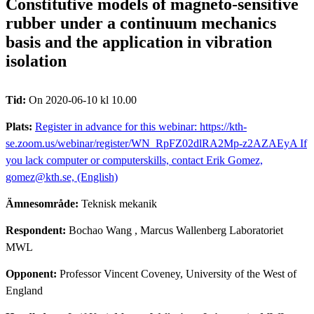
Constitutive models of magneto-sensitive
rubber under a continuum mechanics
basis and the application in vibration
isolation
Tid:
On 2020-06-10 kl 10.00
Plats:
Register in advance for this webinar: https://kth-
se.zoom.us/webinar/register/WN_RpFZ02dlRA2Mp-z2AZAEyA If
you lack computer or computerskills, contact Erik Gomez,
gomez@kth.se, (English)
Ämnesområde:
Teknisk mekanik
Respondent:
Bochao Wang
, Marcus Wallenberg Laboratoriet
MWL
Opponent:
Professor Vincent Coveney, University of the West of
England