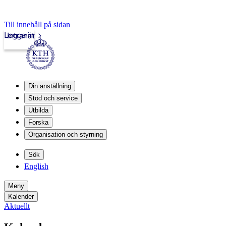
Till innehåll på sidan
Logga in
Intranät
Din anställning
Stöd och service
Utbilda
Forska
Organisation och styrning
Sök
English
Meny
Kalender
Aktuellt