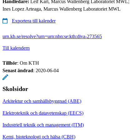
Handledare:
Leif Kari, Marcus Wallenberg Laboratoriet MWL;
Ines Lopez Arteaga, Marcus Wallenberg Laboratoriet MWL
Exportera till kalender
urn.kb.se/resolve?urn=urn:nbn:se:kth:diva-273565
Till kalendern
Tillhör
: Om KTH
Senast ändrad
:
2020-06-04
Skolsidor
Arkitektur och samhällsbyggnad (ABE)
Elektroteknik och datavetenskap (EECS)
Industriell teknik och management (ITM)
Kemi, bioteknologi och hälsa (CBH)