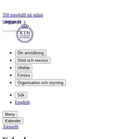
Till innehåll på sidan
Logga in
Intranät
Din anställning
Stöd och service
Utbilda
Forska
Organisation och styrning
Sök
English
Meny
Kalender
Aktuellt