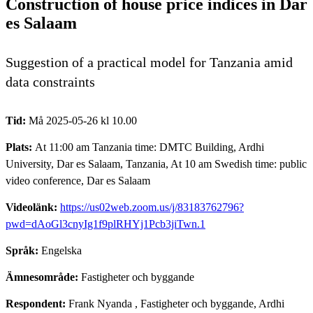
Construction of house price indices in Dar
es Salaam
Suggestion of a practical model for Tanzania amid
data constraints
Tid:
Må 2025-05-26 kl 10.00
Plats:
At 11:00 am Tanzania time: DMTC Building, Ardhi
University, Dar es Salaam, Tanzania, At 10 am Swedish time: public
video conference, Dar es Salaam
Videolänk:
https://us02web.zoom.us/j/83183762796?
pwd=dAoGl3cnyIg1f9plRHYj1Pcb3jiTwn.1
Språk:
Engelska
Ämnesområde:
Fastigheter och byggande
Respondent:
Frank Nyanda
, Fastigheter och byggande, Ardhi