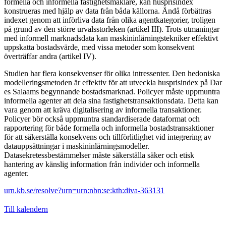
formella och informella fastighetsmäklare, kan husprisindex
konstrueras med hjälp av data från båda källorna. Ändå förbättras
indexet genom att införliva data från olika agentkategorier, troligen
på grund av den större urvalsstorleken (artikel III). Trots utmaningar
med informell marknadsdata kan maskininlärningstekniker effektivt
uppskatta bostadsvärde, med vissa metoder som konsekvent
överträffar andra (artikel IV).
Studien har flera konsekvenser för olika intressenter. Den hedoniska
modelleringsmetoden är effektiv för att utveckla husprisindex på Dar
es Salaams begynnande bostadsmarknad. Policyer måste uppmuntra
informella agenter att dela sina fastighetstransaktionsdata. Detta kan
vara genom att kräva digitalisering av informella transaktioner.
Policyer bör också uppmuntra standardiserade dataformat och
rapportering för både formella och informella bostadstransaktioner
för att säkerställa konsekvens och tillförlitlighet vid integrering av
datauppsättningar i maskininlärningsmodeller.
Datasekretessbestämmelser måste säkerställa säker och etisk
hantering av känslig information från individer och informella
agenter.
urn.kb.se/resolve?urn=urn:nbn:se:kth:diva-363131
Till kalendern