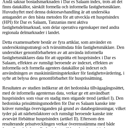
Ändå saknar bostadsmarknaden i Dar es Salaam index, trots att det
finns datakällor, särskilt formella och informella fastighetsmäklare.
Huvudsyftet med denna doktorsavhandling är att undersöka
antagandet av den bästa metoden för att utveckla ett husprisindex
(HPI) för Dar es Salaam, Tanzanias mest aktiva
fastighetsdelmarknad, som delar operativa egenskaper med andra
regionala delmarknader i landet.
Detta examensarbete består av fyra artiklar, som använder en
undersökningsstrategi och tvärsnittsdata från fastighetsmäklare. Den
undersöker genomförbarheten av att använda informella
fastighetsmäklares data för att upprätta ett husprisindex i Dar es
Salaam, effekten av rumsligt beroende av indexet, effekten av
informella och formella agenters datakällor på indexet och
användningen av maskininlärningstekniker för fastighetsvärdering, i
syfte att belysa dess genomförbarhet för husprissättning.
Resultaten av studien indikerar att det hedoniska tillvägagångssättet,
med de informella agenternas data, verkar ge ett användbart
husprisindex som visar en stadig men stigande trend (artikel I). Den
hedoniska prissättningsmodellen för Dar es Salaam kanske inte
kräver rumsliga överväganden på grund av databegränsningar, vilket
tyder på att närhetsfaktorer och rumsligt beroende kanske inte
avsevärt förbättrar husprisindex (artikel II). Eftersom den
resulterande prisutvecklingen verkar överensstämma med både