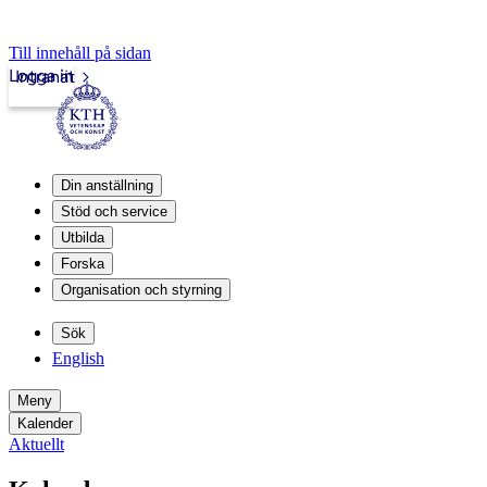
Till innehåll på sidan
Logga in
Intranät
Din anställning
Stöd och service
Utbilda
Forska
Organisation och styrning
Sök
English
Meny
Kalender
Aktuellt