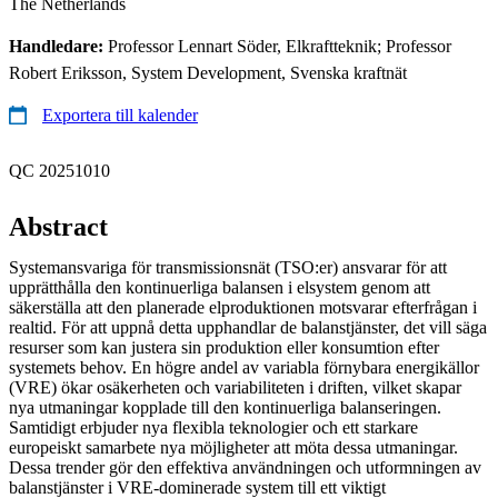
The Netherlands
Handledare:
Professor Lennart Söder, Elkraftteknik; Professor
Robert Eriksson, System Development, Svenska kraftnät
Exportera till kalender
QC 20251010
Abstract
Systemansvariga för transmissionsnät (TSO:er) ansvarar för att
upprätthålla den kontinuerliga balansen i elsystem genom att
säkerställa att den planerade elproduktionen motsvarar efterfrågan i
realtid. För att uppnå detta upphandlar de balanstjänster, det vill säga
resurser som kan justera sin produktion eller konsumtion efter
systemets behov. En högre andel av variabla förnybara energikällor
(VRE) ökar osäkerheten och variabiliteten i driften, vilket skapar
nya utmaningar kopplade till den kontinuerliga balanseringen.
Samtidigt erbjuder nya flexibla teknologier och ett starkare
europeiskt samarbete nya möjligheter att möta dessa utmaningar.
Dessa trender gör den effektiva användningen och utformningen av
balanstjänster i VRE-dominerade system till ett viktigt