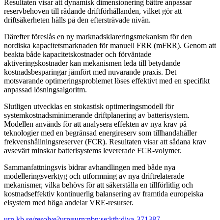
Resultaten visar att dynamisk dimensionering bättre anpassar
reservbehoven till rådande driftförhållanden, vilket gör att
driftsäkerheten hålls på den eftersträvade nivån.
Därefter föreslås en ny marknadsklareringsmekanism för den
nordiska kapacitetsmarknaden för manuell FRR (mFRR). Genom att
beakta både kapacitetskostnader och förväntade
aktiveringskostnader kan mekanismen leda till betydande
kostnadsbesparingar jämfört med nuvarande praxis. Det
motsvarande optimeringsproblemet löses effektivt med en specifikt
anpassad lösningsalgoritm.
Slutligen utvecklas en stokastisk optimeringsmodell för
systemkostnadsminimerande driftplanering av batterisystem.
Modellen används för att analysera effekten av nya krav på
teknologier med en begränsad energireserv som tillhandahåller
frekvenshållningsreserver (FCR). Resultaten visar att sådana krav
avsevärt minskar batterisystems levererade FCR-volymer.
Sammanfattningsvis bidrar avhandlingen med både nya
modelleringsverktyg och utformning av nya driftrelaterade
mekanismer, vilka behövs för att säkerställa en tillförlitlig och
kostnadseffektiv kontinuerlig balansering av framtida europeiska
elsystem med höga andelar VRE-resurser.
urn.kb.se/resolve?urn=urn:nbn:se:kth:diva-371387