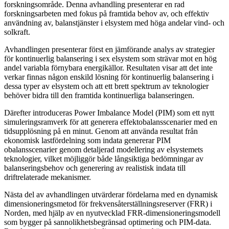
forskningsområde. Denna avhandling presenterar en rad
forskningsarbeten med fokus på framtida behov av, och effektiv
användning av, balanstjänster i elsystem med höga andelar vind- och
solkraft.
Avhandlingen presenterar först en jämförande analys av strategier
för kontinuerlig balansering i sex elsystem som strävar mot en hög
andel variabla förnybara energikällor. Resultaten visar att det inte
verkar finnas någon enskild lösning för kontinuerlig balansering i
dessa typer av elsystem och att ett brett spektrum av teknologier
behöver bidra till den framtida kontinuerliga balanseringen.
Därefter introduceras Power Imbalance Model (PIM) som ett nytt
simuleringsramverk för att generera effektobalansscenarier med en
tidsupplösning på en minut. Genom att använda resultat från
ekonomisk lastfördelning som indata genererar PIM
obalansscenarier genom detaljerad modellering av elsystemets
teknologier, vilket möjliggör både långsiktiga bedömningar av
balanseringsbehov och generering av realistisk indata till
driftrelaterade mekanismer.
Nästa del av avhandlingen utvärderar fördelarna med en dynamisk
dimensioneringsmetod för frekvensåterställningsreserver (FRR) i
Norden, med hjälp av en nyutvecklad FRR-dimensioneringsmodell
som bygger på sannolikhetsbegränsad optimering och PIM-data.