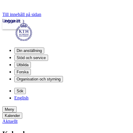
Till innehåll på sidan
Logga in
Intranät
Din anställning
Stöd och service
Utbilda
Forska
Organisation och styrning
Sök
English
Meny
Kalender
Aktuellt