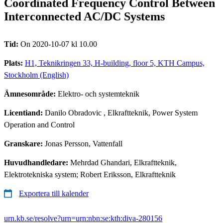
Coordinated Frequency Control Between
Interconnected AC/DC Systems
Tid:
On 2020-10-07 kl 10.00
Plats:
H1, Teknikringen 33, H-building, floor 5, KTH Campus,
Stockholm (English)
Ämnesområde:
Elektro- och systemteknik
Licentiand:
Danilo Obradovic
, Elkraftteknik, Power System
Operation and Control
Granskare:
Jonas Persson, Vattenfall
Huvudhandledare:
Mehrdad Ghandari, Elkraftteknik,
Elektrotekniska system; Robert Eriksson, Elkraftteknik
Exportera till kalender
urn.kb.se/resolve?urn=urn:nbn:se:kth:diva-280156