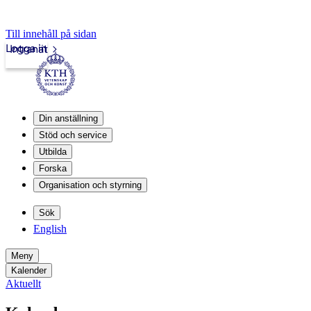
Till innehåll på sidan
Logga in
Intranät
Din anställning
Stöd och service
Utbilda
Forska
Organisation och styrning
Sök
English
Meny
Kalender
Aktuellt