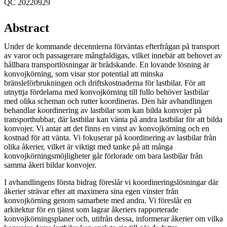
QC 20220929
Abstract
Under de kommande decennierna förväntas efterfrågan på transport
av varor och passagerare mångfaldigas, vilket innebär att behovet av
hållbara transportlösningar är brådskande. En lovande lösning är
konvojkörning, som visar stor potential att minska
bränsleförbrukningen och driftskostnaderna för lastbilar. För att
utnyttja fördelarna med konvojkörning till fullo behöver lastbilar
med olika scheman och rutter koordineras. Den här avhandlingen
behandlar koordinering av lastbilar som kan bilda konvojer på
transporthubbar, där lastbilar kan vänta på andra lastbilar för att bilda
konvojer. Vi antar att det finns en vinst av konvojkörning och en
kostnad för att vänta. Vi fokuserar på koordinering av lastbilar från
olika åkerier, vilket är viktigt med tanke på att många
konvojkörningsmöjligheter går förlorade om bara lastbilar från
samma åkeri bildar konvojer.
I avhandlingens första bidrag föreslår vi koordineringslösningar där
åkerier strävar efter att maximera sina egen vinster från
konvojkörning genom samarbete med andra. Vi föreslår en
arkitektur för en tjänst som lagrar åkeriers rapporterade
konvojkörningsplaner och, utifrån dessa, informerar åkerier om vilka