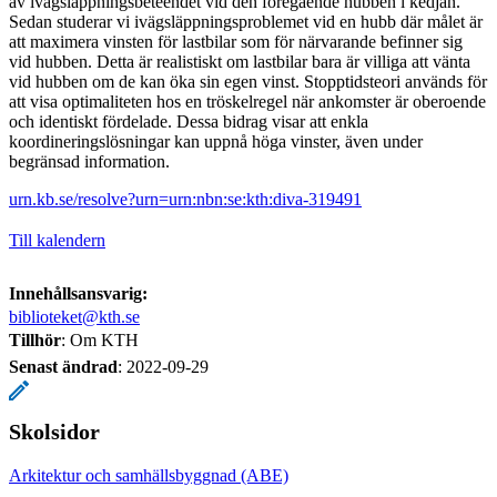
av ivägsläppningsbeteendet vid den föregående hubben i kedjan.
Sedan studerar vi ivägsläppningsproblemet vid en hubb där målet är
att maximera vinsten för lastbilar som för närvarande befinner sig
vid hubben. Detta är realistiskt om lastbilar bara är villiga att vänta
vid hubben om de kan öka sin egen vinst. Stopptidsteori används för
att visa optimaliteten hos en tröskelregel när ankomster är oberoende
och identiskt fördelade. Dessa bidrag visar att enkla
koordineringslösningar kan uppnå höga vinster, även under
begränsad information.
urn.kb.se/resolve?urn=urn:nbn:se:kth:diva-319491
Till kalendern
Innehållsansvarig:
biblioteket@kth.se
Tillhör
: Om KTH
Senast ändrad
:
2022-09-29
Skolsidor
Arkitektur och samhällsbyggnad (ABE)