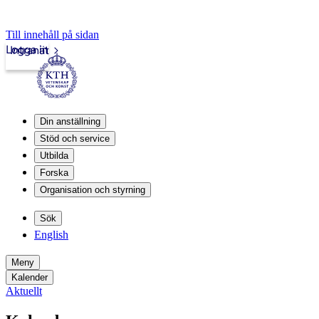
Till innehåll på sidan
Logga in
Intranät
Din anställning
Stöd och service
Utbilda
Forska
Organisation och styrning
Sök
English
Meny
Kalender
Aktuellt