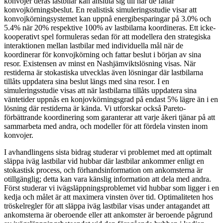
konvojer deras lastbilar kan ansluta sig till när de fattar
konvojkörningsbeslut. En realistisk simuleringsstudie visar att
konvojkörningsystemet kan uppnå energibesparingar på 3.0% och
5.4% när 20% respektive 100% av lastbilarna koordineras. Ett icke-
kooperativt spel formuleras sedan för att modellera den strategiska
interaktionen mellan lastbilar med individuella mål när de
koordinerar för konvojkörning och fattar beslut i början av sina
resor. Existensen av minst en Nashjämviktslösning visas. När
restiderna är stokastiska utvecklas även lösningar där lastbilarna
tillåts uppdatera sina beslut längs med sina resor. I en
simuleringsstudie visas att när lastbilarna tillåts uppdatera sina
väntetider uppnås en konjovkörningsgrad på endast 5% lägre än i en
lösning där restiderna är kända. Vi utforskar också Pareto-
förbättrande koordinering som garanterar att varje åkeri tjänar på att
sammarbeta med andra, och modeller för att fördela vinsten inom
konvojer.
I avhandlingens sista bidrag studerar vi problemet med att optimalt
släppa iväg lastbilar vid hubbar där lastbilar ankommer enligt en
stokastisk process, och förhandsinformation om ankomsterna är
otillgänglig; detta kan vara känslig information att dela med andra.
Först studerar vi ivägsläppningsproblemet vid hubbar som ligger i en
kedja och målet är att maximera vinsten över tid. Optimaliteten hos
tröskelregler för att släppa iväg lastbilar visas under antagandet att
ankomsterna är oberoende eller att ankomster är beroende pågrund