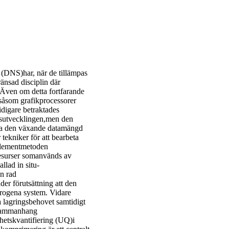
(DNS)har, när de tillämpas
änsad disciplin där
 Även om detta fortfarande
 såsom grafikprocessorer
idigare betraktades
sutvecklingen,men den
eta den växande datamängd
ekniker för att bearbeta
elementmetoden
resurser somanvänds av
llad in situ-
en rad
er förutsättning att den
erogena system. Vidare
a lagringsbehovet samtidigt
 sammanhang
hetskvantifiering (UQ)i