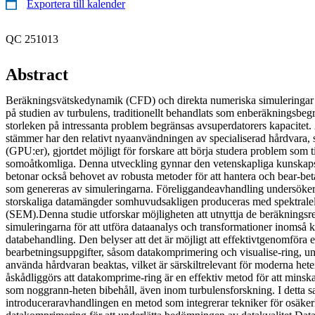
Exportera till kalender
QC 251013
Abstract
Beräkningsvätskedynamik (CFD) och direkta numeriska simuleringar 
på studien av turbulens, traditionellt behandlats som enberäkningsbegr
storleken på intressanta problem begränsas avsuperdatorers kapacitet.
stämmer har den relativt nyaanvändningen av specialiserad hårdvara,
(GPU:er), gjortdet möjligt för forskare att börja studera problem som t
somoåtkomliga. Denna utveckling gynnar den vetenskapliga kunskap
betonar också behovet av robusta metoder för att hantera och bear-b
som genereras av simuleringarna. Föreliggandeavhandling undersöker t
storskaliga datamängder somhuvudsakligen produceras med spektral
(SEM).Denna studie utforskar möjligheten att utnyttja de beräknings
simuleringarna för att utföra dataanalys och transformationer inomså ka
databehandling. Den belyser att det är möjligt att effektivtgenomföra 
bearbetningsuppgifter, såsom datakomprimering och visualise-ring, und
använda hårdvaran beaktas, vilket är särskiltrelevant för moderna het
åskådliggörs att datakomprime-ring är en effektiv metod för att minsk
som noggrann-heten bibehåll, även inom turbulensforskning. I detta
introduceraravhandlingen en metod som integrerar tekniker för osäker