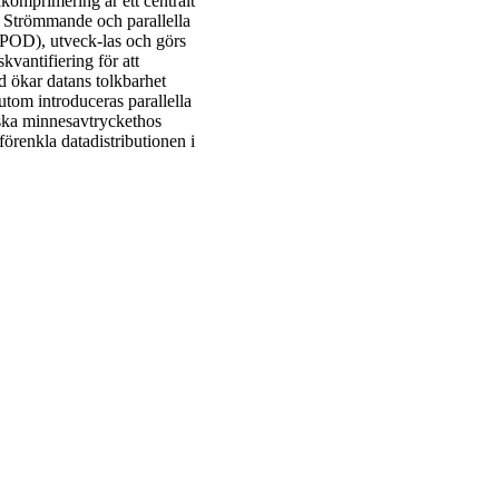
komprimering är ett centralt
. Strömmande och parallella
(POD), utveck-las och görs
kvantifiering för att
ad ökar datans tolkbarhet
tom introduceras parallella
nska minnesavtryckethos
förenkla datadistributionen i