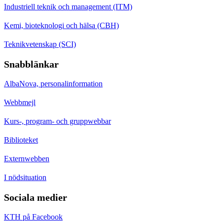
Industriell teknik och management (ITM)
Kemi, bioteknologi och hälsa (CBH)
Teknikvetenskap (SCI)
Snabblänkar
AlbaNova, personalinformation
Webbmejl
Kurs-, program- och gruppwebbar
Biblioteket
Externwebben
I nödsituation
Sociala medier
KTH på Facebook