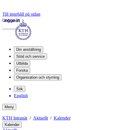
Till innehåll på sidan
Logga in
Intranät
Din anställning
Stöd och service
Utbilda
Forska
Organisation och styrning
Sök
English
Meny
KTH Intranät
Aktuellt
Kalender
Kalender