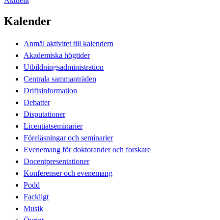
Aktuellt
Kalender
Anmäl aktivitet till kalendern
Akademiska högtider
Utbildningsadministration
Centrala sammanträden
Driftsinformation
Debatter
Disputationer
Licentiatseminarier
Föreläsningar och seminarier
Evenemang för doktorander och forskare
Docentpresentationer
Konferenser och evenemang
Podd
Fackligt
Musik