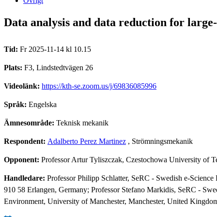
Övrigt
Data analysis and data reduction for large
Tid:
Fr 2025-11-14 kl 10.15
Plats:
F3, Lindstedtvägen 26
Videolänk:
https://kth-se.zoom.us/j/69836085996
Språk:
Engelska
Ämnesområde:
Teknisk mekanik
Respondent:
Adalberto Perez Martinez
, Strömningsmekanik
Opponent:
Professor Artur Tyliszczak, Czestochowa University of 
Handledare:
Professor Philipp Schlatter, SeRC - Swedish e-Scienc
910 58 Erlangen, Germany; Professor Stefano Markidis, SeRC - Swed
Environment, University of Manchester, Manchester, United Kingdo