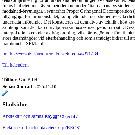
datakomprimering för att underlätta bedömningen av datakvalitet.Data
fokus i arbetet, men även metodersom underlättar dataanalys studeras
modalned-brytningar, i synnerhet Proper Orthogonal Decomposition 
tillgängliga för turbulensfältet, kompletterade med studier avosäkerhets
underlätta införandet. Det konstateras att dennatyp av teknik i hög gr
samtidigt som den kan utnyttjaberäkningsresurser genom in situ. Dessu
interpola-tionsmetoder av hög ordning, vilka är avgörande för att mi
stora datamängder vid efterbehandling och som samtidigt bidrar till att
traditionella SEM-nät.
urn.kb.se/resolve?urn=urn:nbn:se:kth:diva-371434
Till kalendern
Tillhör
: Om KTH
Senast ändrad
:
2025-11-10
Skolsidor
Arkitektur och samhällsbyggnad (ABE)
Elektroteknik och datavetenskap (EECS)