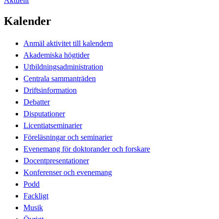
Aktuellt
Kalender
Anmäl aktivitet till kalendern
Akademiska högtider
Utbildningsadministration
Centrala sammanträden
Driftsinformation
Debatter
Disputationer
Licentiatseminarier
Föreläsningar och seminarier
Evenemang för doktorander och forskare
Docentpresentationer
Konferenser och evenemang
Podd
Fackligt
Musik