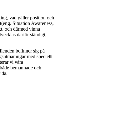
ning, vad gäller position och
t(eng. Situation Awareness,
ekt, och därmed vinna
vecklas därför ständigt,
 fienden befinner sig på
gsutmaningar med speciellt
erar vi våra
ed både bemannade och
ida.