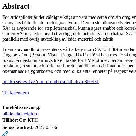
Abstract
För stridspiloter är det väldigt viktigt att vara medvetna om sin omgiv
status hos både fiender och egna styrkor. Denna situationsmedvetenhe
SA) är avgörande för att piloterna skall kunna agera snabbt och korr
striden.SA är således mycket viktigt, och metoder som förbättrar SA ut
parallellt med övrig utveckling av både materiel och taktik.
I denna avhandling presenteras vårt arbete inom SA för luftstrider där
långa avstånd (Beyond Visual Range, BVR). Först beskrivs forsknin
fokus på maskininlärningsdriven taktik för BVR-strider. Sedan present
forskningsresultat och förklarar hur de kan tillämpas i situationer m
obemannade flygfarkoster, och med olika antal enheter på respektive s
urn.kb.se/resolve?urn=urn:nbn:se:kth:diva-360931
Till kalendern
Innehållsansvarig:
biblioteket@kth.se
Tillhör
: Om KTH
Senast ändrad
:
2025-03-06