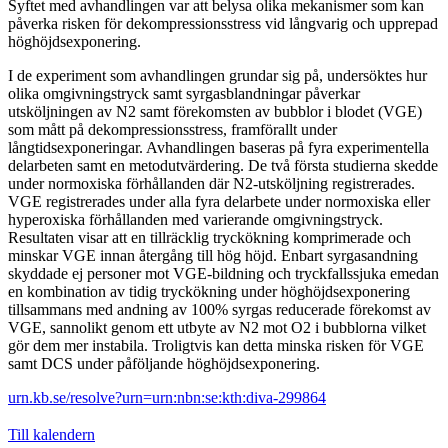
Syftet med avhandlingen var att belysa olika mekanismer som kan
påverka risken för dekompressionsstress vid långvarig och upprepad
höghöjdsexponering.
I de experiment som avhandlingen grundar sig på, undersöktes hur
olika omgivningstryck samt syrgasblandningar påverkar
utsköljningen av N2 samt förekomsten av bubblor i blodet (VGE)
som mått på dekompressionsstress, framförallt under
långtidsexponeringar. Avhandlingen baseras på fyra experimentella
delarbeten samt en metodutvärdering. De två första studierna skedde
under normoxiska förhållanden där N2-utsköljning registrerades.
VGE registrerades under alla fyra delarbete under normoxiska eller
hyperoxiska förhållanden med varierande omgivningstryck.
Resultaten visar att en tillräcklig tryckökning komprimerade och
minskar VGE innan återgång till hög höjd. Enbart syrgasandning
skyddade ej personer mot VGE-bildning och tryckfallssjuka emedan
en kombination av tidig tryckökning under höghöjdsexponering
tillsammans med andning av 100% syrgas reducerade förekomst av
VGE, sannolikt genom ett utbyte av N2 mot O2 i bubblorna vilket
gör dem mer instabila. Troligtvis kan detta minska risken för VGE
samt DCS under påföljande höghöjdsexponering.
urn.kb.se/resolve?urn=urn:nbn:se:kth:diva-299864
Till kalendern