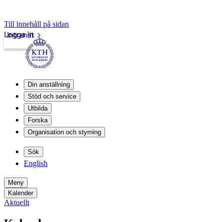
Till innehåll på sidan
Logga in
Intranät
Din anställning
Stöd och service
Utbilda
Forska
Organisation och styrning
Sök
English
Meny
Kalender
Aktuellt