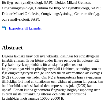
för flyg- och rymdfysiologi, SAPC; Doktor Mikael Gennser,
Omgivningsfysiologi, Centrum för flyg- och rymdfysiologi, SAPC;
Doktor Mikael Grönkvist, Omgivningsfysiologi, Centrum för flyg-
och rymdfysiologi, SAPC
Exportera till kalender
Abstract
Dagens taktiska krav och nya tekniska lösningar för stridsflygplan
innebär att man flyger högre under längre perioder än tidigare. Ett
lågt kabintryck upprätthålls för att skydda pilotens mot
lungbristningar vid ett plötsligt tryckfall i kabinen, samtidigt som ett
lågt omgivningstryck kan ge upphov till en övermättnad av kvävgas
(N2) i kroppens vävnader. Om N2 ej transporteras från vävnaderna
tillräckligt fort med cirkulationen och vädras ut genom lungorna, kan
bubblor bildas och så kallad dekompressionssjuka (DCS) kan
uppstå. För att kunna genomföra långvariga höghöjdsuppdrag utan
avbrott måste lufttankning utföras och detta sker oftast på
kabinhöjder motsvarande 15000-20000 ft.