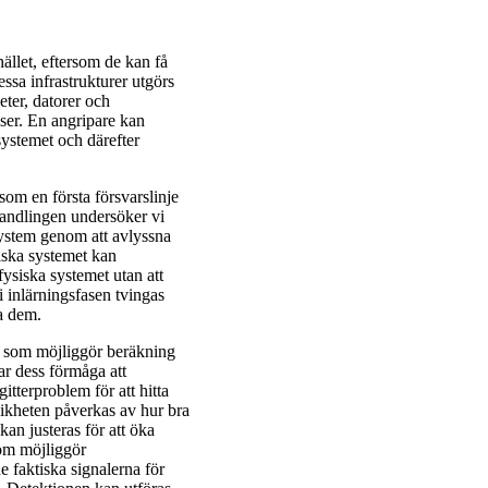
hället, eftersom de kan få
ssa infrastrukturer utgörs
eter, datorer och
ser. En angripare kan
 systemet och därefter
m en första försvarslinje
handlingen undersöker vi
 system genom att avlyssna
iska systemet kan
fysiska systemet utan att
i inlärningsfasen tvingas
a dem.
d som möjliggör beräkning
ar dess förmåga att
gitterproblem för att hitta
likheten påverkas av hur bra
an justeras för att öka
som möjliggör
e faktiska signalerna för