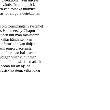
. Detektionen kan utföras
 används för att upptäcka
ren kan försöka undvika
s för att göra detektionen
e om förändringar i systemet
llas Hammersley-Chapman-
ut och hur man minimerar
 kallar händelser, kan
information kan döljas
 och sensorplaceringar
n om hur man balanserar
utligen visar vi hur man
ann för att starta en attack
sedan för att hjälpa
fysiskt system, vilket ökar