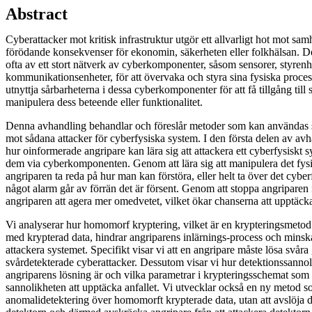
Abstract
Cyberattacker mot kritisk infrastruktur utgör ett allvarligt hot mot sam
förödande konsekvenser för ekonomin, säkerheten eller folkhälsan. De
ofta av ett stort nätverk av cyberkomponenter, såsom sensorer, styrenh
kommunikationsenheter, för att övervaka och styra sina fysiska proces
utnyttja sårbarheterna i dessa cyberkomponenter för att få tillgång till
manipulera dess beteende eller funktionalitet.
Denna avhandling behandlar och föreslår metoder som kan användas so
mot sådana attacker för cyberfysiska system. I den första delen av av
hur oinformerade angripare kan lära sig att attackera ett cyberfysiskt
dem via cyberkomponenten. Genom att lära sig att manipulera det fys
angriparen ta reda på hur man kan förstöra, eller helt ta över det cyber
något alarm går av förrän det är försent. Genom att stoppa angriparen 
angriparen att agera mer omedvetet, vilket ökar chanserna att upptäck
Vi analyserar hur homomorf kryptering, vilket är en krypteringsmeto
med krypterad data, hindrar angriparens inlärnings-process och minsk
attackera systemet. Specifikt visar vi att en angripare måste lösa svåra 
svårdetekterade cyberattacker. Dessutom visar vi hur detektionssanno
angriparens lösning är och vilka parametrar i krypteringsschemat som k
sannolikheten att upptäcka anfallet. Vi utvecklar också en ny metod 
anomalidetektering över homomorft krypterade data, utan att avslöja d