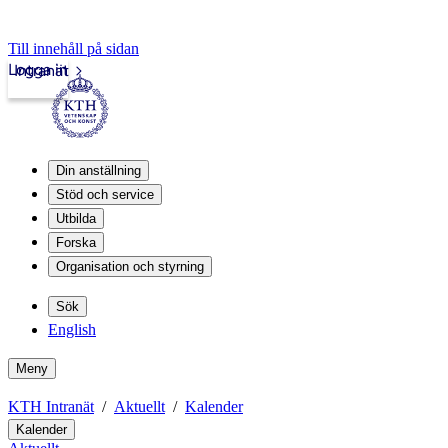
Till innehåll på sidan
Logga in
Intranät
Din anställning
Stöd och service
Utbilda
Forska
Organisation och styrning
Sök
English
Meny
KTH Intranät
Aktuellt
Kalender
Kalender