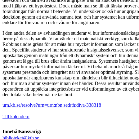
detektorn och därmed avskräcka angripare från att attackera detektorn
med hjälp av ett hypotestest. Dock måste man se till att färska prover
förändringar från normalt beteende. Vi undersöker också hur angripa
detektion genom att använda samma test, och hur systemet kan utforma
enklare för försvararen och svårare för angriparen.
I den andra delen av avhandlingen studerar vi hur informationsläckag
beror på dess dynamik. Vi använder ett matematiskt verktyg som ka
Robbins undre gräns för att mäta hur mycket information som läcker 
den. Specifikt studerar vi hur strukturerade insignalssekvenser, som vi
uppskattas genom mätningar från ett dynamiskt system och hur denna 
genom att lägga till brus eller ändra insignalerna. Systemets hastighet
påverkar hur mycket information läcker ut. Vi behandlar också fråga
systemets prestanda och integritet när vi använder optimal styrning. Sl
uppskattar när angriparens kunskap om händelsen blir tillräckligt noggr
och hur man ändrar systemet innan det händer. Dessa resultat används 
operatören att upptäcka integritetsbrister vid utformningen av ett cyber
den totala säkerheten när de tas bort.
urn.kb.se/resolve?urn=urn:nbn:se:kth:diva-338318
Till kalendern
Innehållsansvarig:
biblioteket@kth.se