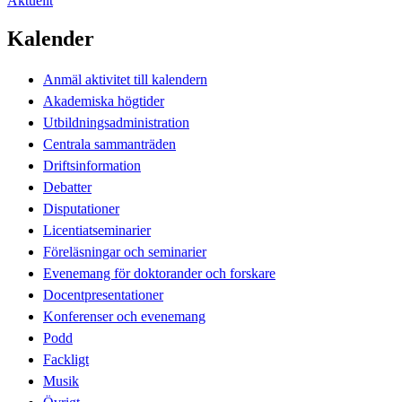
Aktuellt
Kalender
Anmäl aktivitet till kalendern
Akademiska högtider
Utbildningsadministration
Centrala sammanträden
Driftsinformation
Debatter
Disputationer
Licentiatseminarier
Föreläsningar och seminarier
Evenemang för doktorander och forskare
Docentpresentationer
Konferenser och evenemang
Podd
Fackligt
Musik