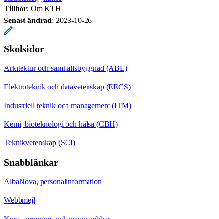
Tillhör
: Om KTH
Senast ändrad
:
2023-10-26
Skolsidor
Arkitektur och samhällsbyggnad (ABE)
Elektroteknik och datavetenskap (EECS)
Industriell teknik och management (ITM)
Kemi, bioteknologi och hälsa (CBH)
Teknikvetenskap (SCI)
Snabblänkar
AlbaNova, personalinformation
Webbmejl
Kurs-, program- och gruppwebbar