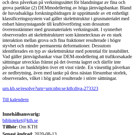
och dess påverkan på verkningssättet för blandningar av fina och
grova partiklar (2) DEMmodellering av höga järnvägsbankar. Bland
de huvudsakliga forskningsbidragen är upprättande av ett enhetligt
klassificeringssystem vad gäller skelettstruktur i grusmaterialet med
enbart hänsynstagande till kraftöverföring som dessutom
överensstämmer med grusmaterialets verkningssätt. I synnerhet
observerades att skelettstrukturer som kännetecknas av en stark
interaktion mellan grova och fina fraktioner resulterade i högre
styvhet och mindre permanenta deformationer. Dessutom
identifierades en typ av skelettstruktur med potential för instabilitet.
Vad gäller järnvägsbankar visar DEM-modellering att trafikorsakade
sättningar utvecklas främst på det översta lagret och därför inte
påverkas av bankhöjden över ett visst värde. En väsentlig påverkan
av nedbrytning, även med tanke på dess nästan försumbar storlek,
observerades, vilket i hög grad resulterade i större sättningar.
urn.kb.se/resolve?urn=urn:nbn:se:kth:diva-273323
Till kalendern
Innehållsansvarig:
biblioteket@kth.se
Tillhör
: Om KTH
Senast ändrad
:
2020-08-13