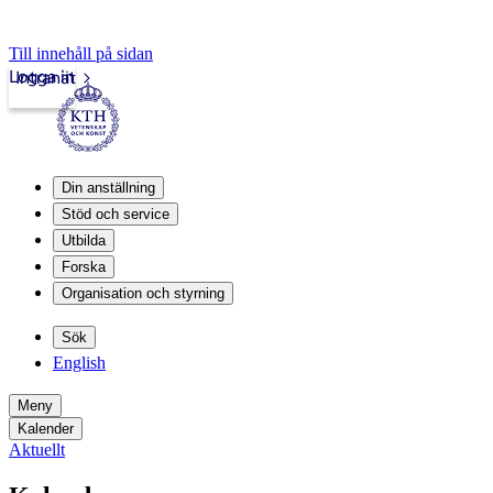
Till innehåll på sidan
Logga in
Intranät
Din anställning
Stöd och service
Utbilda
Forska
Organisation och styrning
Sök
English
Meny
Kalender
Aktuellt