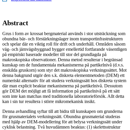
Abstract
Grus i form av krossat bergmaterial används i stor utsträckning som
obundna bär- och förstärkningslager inom transportinfrastrukturen
och spelar där en viktig roll för drift och underhåll. Områden såsom
väg- och järnvägsbyggnad bygger emellertid fortfarande väsentligen
på empiriskt baserade modeller till stor del grundlagda på
makroskopiska observationer. Denna metod resulterar i begränsad
kunskap om de fundamentala mekanismerna på partikelnivå (d.v.s.
enskilda gruskorn) som styr det makroskopiska verkningssättet. Mot
denna bakgrund utgör den s.k. diskreta elementmetoden (DEM) ett
numeriskt alternativ för att studera verkningssätt hos diskreta system
där man explicit beaktar mekanismerna på partikelnivå. Dessutom
gör DEM det möjligt att få information på partikelnivå på ett sätt
som inte kan matchas med traditionella laboratorieförsök. Allt detta
kan i sin tur resultera i större mikromekanisk insikt.
Denna avhandling syftar till att bidra till kunskapen om grunderna
för grusmaterialets verkningssätt. Obundna grusmaterial studeras
med hjälp av DEM-modellering för att belysa verkningssätt under
cyklisk belastning. Två huvudämnen beaktas: (1) skelettsstruktur