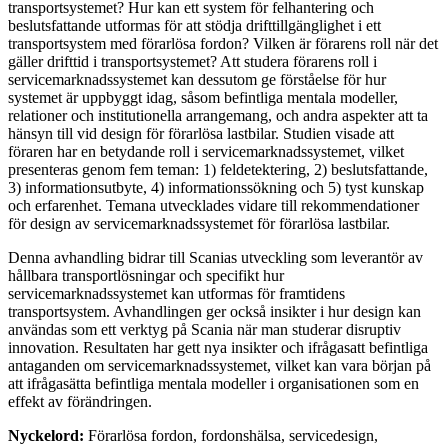
transportsystemet? Hur kan ett system för felhantering och
beslutsfattande utformas för att stödja drifttillgänglighet i ett
transportsystem med förarlösa fordon? Vilken är förarens roll när det
gäller drifttid i transportsystemet? Att studera förarens roll i
servicemarknadssystemet kan dessutom ge förståelse för hur
systemet är uppbyggt idag, såsom befintliga mentala modeller,
relationer och institutionella arrangemang, och andra aspekter att ta
hänsyn till vid design för förarlösa lastbilar. Studien visade att
föraren har en betydande roll i servicemarknadssystemet, vilket
presenteras genom fem teman: 1) feldetektering, 2) beslutsfattande,
3) informationsutbyte, 4) informationssökning och 5) tyst kunskap
och erfarenhet. Temana utvecklades vidare till rekommendationer
för design av servicemarknadssystemet för förarlösa lastbilar.
Denna avhandling bidrar till Scanias utveckling som leverantör av
hållbara transportlösningar och specifikt hur
servicemarknadssystemet kan utformas för framtidens
transportsystem. Avhandlingen ger också insikter i hur design kan
användas som ett verktyg på Scania när man studerar disruptiv
innovation. Resultaten har gett nya insikter och ifrågasatt befintliga
antaganden om servicemarknadssystemet, vilket kan vara början på
att ifrågasätta befintliga mentala modeller i organisationen som en
effekt av förändringen.
Nyckelord:
Förarlösa fordon, fordonshälsa, servicedesign,