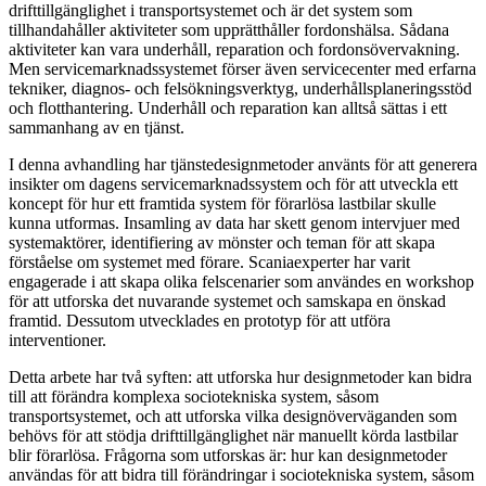
drifttillgänglighet i transportsystemet och är det system som
tillhandahåller aktiviteter som upprätthåller fordonshälsa. Sådana
aktiviteter kan vara underhåll, reparation och fordonsövervakning.
Men servicemarknadssystemet förser även servicecenter med erfarna
tekniker, diagnos- och felsökningsverktyg, underhållsplaneringsstöd
och flotthantering. Underhåll och reparation kan alltså sättas i ett
sammanhang av en tjänst.
I denna avhandling har tjänstedesignmetoder använts för att generera
insikter om dagens servicemarknadssystem och för att utveckla ett
koncept för hur ett framtida system för förarlösa lastbilar skulle
kunna utformas. Insamling av data har skett genom intervjuer med
systemaktörer, identifiering av mönster och teman för att skapa
förståelse om systemet med förare. Scaniaexperter har varit
engagerade i att skapa olika felscenarier som användes en workshop
för att utforska det nuvarande systemet och samskapa en önskad
framtid. Dessutom utvecklades en prototyp för att utföra
interventioner.
Detta arbete har två syften: att utforska hur designmetoder kan bidra
till att förändra komplexa sociotekniska system, såsom
transportsystemet, och att utforska vilka designöverväganden som
behövs för att stödja drifttillgänglighet när manuellt körda lastbilar
blir förarlösa. Frågorna som utforskas är: hur kan designmetoder
användas för att bidra till förändringar i sociotekniska system, såsom