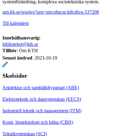
systemförändring, komplexa sociotekniska system.
urn.kb.se/resolve?urn=urn:nbn:se:kth:diva-337208
Till kalendern
Innehållsansvarig:
biblioteket@kth.se
Tillhör
: Om KTH
Senast ändrad
:
2023-10-19
Skolsidor
Arkitektur och samhällsbyggnad (ABE)
Elektroteknik och datavetenskap (EECS)
Industriell teknik och management (ITM)
Kemi, bioteknologi och hälsa (CBH)
Teknikvetenskap (SCI)