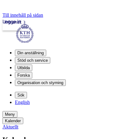
Till innehåll på sidan
Logga in
Intranät
Din anställning
Stöd och service
Utbilda
Forska
Organisation och styrning
Sök
English
Meny
Kalender
Aktuellt