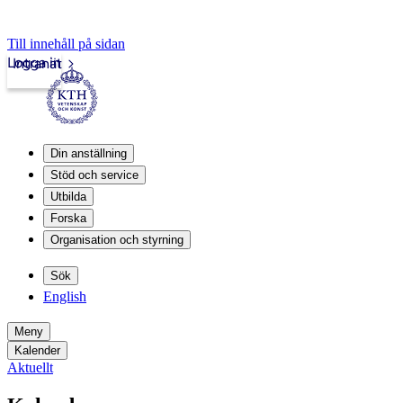
Till innehåll på sidan
Logga in
Intranät
Din anställning
Stöd och service
Utbilda
Forska
Organisation och styrning
Sök
English
Meny
Kalender
Aktuellt