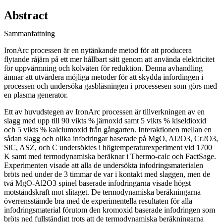
Abstract
Sammanfattning
IronArc processen är en nytänkande metod för att producera
flytande råjärn på ett mer hållbart sätt genom att använda elektricitet
för uppvärmning och kolväten för reduktion. Denna avhandling
ämnar att utvärdera möjliga metoder för att skydda infordingen i
processen och undersöka gasblåsningen i processesen som görs med
en plasma generator.
Ett av huvudstegen av IronArc processen är tillverkningen av en
slagg med upp till 90 vikts % järnoxid samt 5 vikts % kiseldioxid
och 5 vikts % kalciumoxid från gångarten. Interaktionen mellan en
sådan slagg och olika infodringar baserade på MgO, Al2O3, Cr2O3,
SiC, ASZ, och C undersöktes i högtemperaturexperiment vid 1700
K samt med termodynamiska beräknar i Thermo-calc och FactSage.
Experimenten visade att alla de undersökta infodringsmaterialen
bröts ned under de 3 timmar de var i kontakt med slaggen, men de
två MgO-Al2O3 spinel baserade infodringarna visade högst
motståndskraft mot slitaget. De termodynamiska beräkningarna
överrensstämde bra med de experimentella resultaten för alla
infodringsmaterial förutom den kromoxid baserade infodringen som
bröts ned fullständigt trots att de termodynamiska beräkningarna