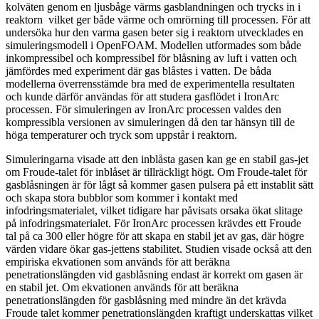
kolväten genom en ljusbåge värms gasblandningen och trycks in i
reaktorn vilket ger både värme och omrörning till processen. För att
undersöka hur den varma gasen beter sig i reaktorn utvecklades en
simuleringsmodell i OpenFOAM. Modellen utformades som både
inkompressibel och kompressibel för blåsning av luft i vatten och
jämfördes med experiment där gas blåstes i vatten. De båda
modellerna överrensstämde bra med de experimentella resultaten
och kunde därför användas för att studera gasflödet i IronArc
processen. För simuleringen av IronArc processen valdes den
kompressibla versionen av simuleringen då den tar hänsyn till de
höga temperaturer och tryck som uppstår i reaktorn.
Simuleringarna visade att den inblåsta gasen kan ge en stabil gas-jet
om Froude-talet för inblåset är tillräckligt högt. Om Froude-talet för
gasblåsningen är för lågt så kommer gasen pulsera på ett instablit sätt
och skapa stora bubblor som kommer i kontakt med
infodringsmaterialet, vilket tidigare har påvisats orsaka ökat slitage
på infodringsmaterialet. För IronArc processen krävdes ett Froude
tal på ca 300 eller högre för att skapa en stabil jet av gas, där högre
värden vidare ökar gas-jettens stabilitet. Studien visade också att den
empiriska ekvationen som används för att beräkna
penetrationslängden vid gasblåsning endast är korrekt om gasen är
en stabil jet. Om ekvationen används för att beräkna
penetrationslängden för gasblåsning med mindre än det krävda
Froude talet kommer penetrationslängden kraftigt underskattas vilket