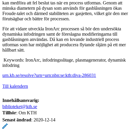
kan medföra att fel beslut tas när en process utformas. Genom att
minska diametern på dysan som används för gasblåsningen ökas
Froude-talet och därmed stabiliteten av gasjetten, vilket gör den mer
förutsägbar och bättre för processen.
För att vidare utveckla IronArc processen så bör den undersökta
dynamiska infodringen samt de föreslagna modifieringarna till
gasblåsningen användas. Då kan en lovande industriell process
utformas som har möjlighet att producera flytande råjärn på ett mer
hållbart sätt.
Keywords: IronArc, infodringsslitage, plasmagenerator, dynamisk
infodring
urn.kb.se/resolve?urn=urn:nbn:se:kth:diva-286031
Till kalendern
Innehållsansvarig:
biblioteket@kth.se
Tillhör
: Om KTH
Senast ändrad
:
2020-12-14