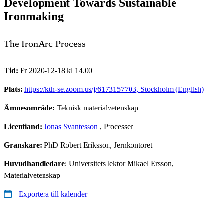
Development Towards Sustainable
Ironmaking
The IronArc Process
Tid:
Fr 2020-12-18 kl 14.00
Plats:
https://kth-se.zoom.us/j/6173157703, Stockholm (English)
Ämnesområde:
Teknisk materialvetenskap
Licentiand:
Jonas Svantesson
, Processer
Granskare:
PhD Robert Eriksson, Jernkontoret
Huvudhandledare:
Universitets lektor Mikael Ersson,
Materialvetenskap
Exportera till kalender