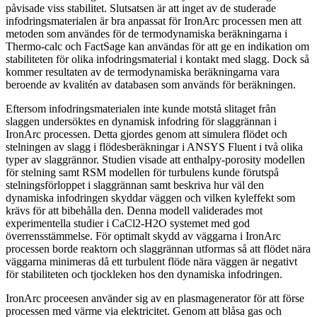
påvisade viss stabilitet. Slutsatsen är att inget av de studerade
infodringsmaterialen är bra anpassat för IronArc processen men att
metoden som användes för de termodynamiska beräkningarna i
Thermo-calc och FactSage kan användas för att ge en indikation om
stabiliteten för olika infodringsmaterial i kontakt med slagg. Dock så
kommer resultaten av de termodynamiska beräkningarna vara
beroende av kvalitén av databasen som används för beräkningen.
Eftersom infodringsmaterialen inte kunde motstå slitaget från
slaggen undersöktes en dynamisk infodring för slaggrännan i
IronArc processen. Detta gjordes genom att simulera flödet och
stelningen av slagg i flödesberäkningar i ANSYS Fluent i två olika
typer av slaggrännor. Studien visade att enthalpy-porosity modellen
för stelning samt RSM modellen för turbulens kunde förutspå
stelningsförloppet i slaggrännan samt beskriva hur väl den
dynamiska infodringen skyddar väggen och vilken kyleffekt som
krävs för att bibehålla den. Denna modell validerades mot
experimentella studier i CaCl2-H2O systemet med god
överrensstämmelse. För optimalt skydd av väggarna i IronArc
processen borde reaktorn och slaggrännan utformas så att flödet nära
väggarna minimeras då ett turbulent flöde nära väggen är negativt
för stabiliteten och tjockleken hos den dynamiska infodringen.
IronArc proceesen använder sig av en plasmagenerator för att förse
processen med värme via elektricitet. Genom att blåsa gas och