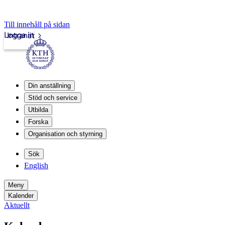
Till innehåll på sidan
Logga in
Intranät
Din anställning
Stöd och service
Utbilda
Forska
Organisation och styrning
Sök
English
Meny
Kalender
Aktuellt