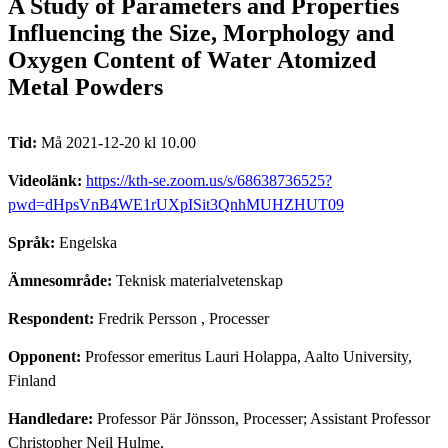
A Study of Parameters and Properties
Influencing the Size, Morphology and
Oxygen Content of Water Atomized
Metal Powders
Tid:
Må 2021-12-20 kl 10.00
Videolänk:
https://kth-se.zoom.us/s/68638736525?
pwd=dHpsVnB4WE1rUXpISit3QnhMUHZHUT09
Språk:
Engelska
Ämnesområde:
Teknisk materialvetenskap
Respondent:
Fredrik Persson
, Processer
Opponent:
Professor emeritus Lauri Holappa, Aalto University,
Finland
Handledare:
Professor Pär Jönsson, Processer; Assistant Professor
Christopher Neil Hulme,