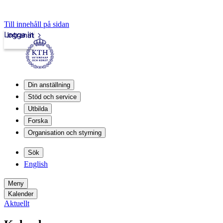
Till innehåll på sidan
Logga in
Intranät
Din anställning
Stöd och service
Utbilda
Forska
Organisation och styrning
Sök
English
Meny
Kalender
Aktuellt