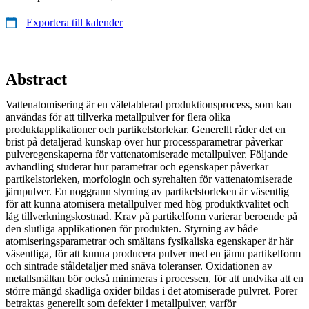
Exportera till kalender
Abstract
Vattenatomisering är en väletablerad produktionsprocess, som kan
användas för att tillverka metallpulver för flera olika
produktapplikationer och partikelstorlekar. Generellt råder det en
brist på detaljerad kunskap över hur processparametrar påverkar
pulveregenskaperna för vattenatomiserade metallpulver. Följande
avhandling studerar hur parametrar och egenskaper påverkar
partikelstorleken, morfologin och syrehalten för vattenatomiserade
järnpulver. En noggrann styrning av partikelstorleken är väsentlig
för att kunna atomisera metallpulver med hög produktkvalitet och
låg tillverkningskostnad. Krav på partikelform varierar beroende på
den slutliga applikationen för produkten. Styrning av både
atomiseringsparametrar och smältans fysikaliska egenskaper är här
väsentliga, för att kunna producera pulver med en jämn partikelform
och sintrade ståldetaljer med snäva toleranser. Oxidationen av
metallsmältan bör också minimeras i processen, för att undvika att en
större mängd skadliga oxider bildas i det atomiserade pulvret. Porer
betraktas generellt som defekter i metallpulver, varför