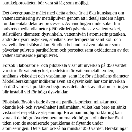
partikelporositeten bör vara så låg som möjligt.
Det övergripande målet med detta arbete är att öka kunskapen om
vattenatomisering av metallpulver, genom att i detalj studera några
fundamentala delar av processen. Avhandlingen undersöker hur
pulvrets mediandiameter (d50 värdet) påverkas av vattentrycket,
stålstrålens diameter, dysvinkeln, vattennivån i atomiseringstanken,
ändrade dysmunstycken, smältans övertemperatur samt kol- och
svavelhalten i stålsmältan. Studien behandlar även faktorer som
påverkar pulvrets partikelform och porositet samt oxidationen av det
vattenatomiserade järnpulvret.
Försök i laboratorie- och pilotskala visar att inverkan på d50 värdet
var stor för vattentrycket, medelstor för vatten/metall kvoten,
smältans viskositet och ytspänning, samt låg för stålstrålens diameter.
Modellberäkningar indikerar även att dysvinkeln har stor inverkan
på d50 värdet. I praktiken begränsas detta dock av att atomiseringen
blir instabil vid för höga dysvinklar.
Pilotskaleförsök visade även att partikelstorleken minskar med
ökande kol- och svavelhalter i stålsmältan, vilket kan bero en sänkt
viskositet respektive ytspänning. En annan möjlig förklaring kan
vara att de högre övertemperaturerna vid högre kolhalter har ökat
tiden som de atomiserade partiklarna är flytande under
atomiseringen. Detta kan också ha minskat d50 värdet. Beräkningar