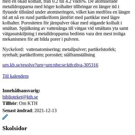
med en ökad kolhalt, från 0.2 till 4.2 vikts%. De atomiserade
metalldropparna med högre kolhalter tillbringar en längre tid i
flytande tillstånd under atomiseringen, vilket kan medföra en längre
tid att nå en rund partikelform jämfört med partiklar med lägre
kolhalter. Porositeten för järnpulver ökar med stigande kolhalt i
smältan. Spjälkning av vattenånga till vätgas vid smältans yta samt
vätgasutskiljning i metalldropparna bedöms vara den mest troliga
mekanismen för att bilda porer i pulvren.
Nyckelord: vattenatomisering; metallpulver; partikelstorlek;
syrehalt; partikelform; porositet; stålframställning
urn.kb.se/resolve?urn=urn:nbn:se:kth:diva-305316
Till kalendern
Innehållsansvarig:
biblioteket@kth.se
Tillhör
: Om KTH
Senast ändrad
:
2021-12-13
Skolsidor