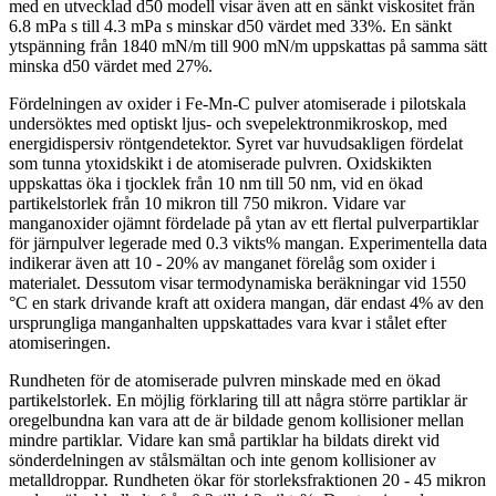
med en utvecklad d50 modell visar även att en sänkt viskositet från
6.8 mPa s till 4.3 mPa s minskar d50 värdet med 33%. En sänkt
ytspänning från 1840 mN/m till 900 mN/m uppskattas på samma sätt
minska d50 värdet med 27%.
Fördelningen av oxider i Fe-Mn-C pulver atomiserade i pilotskala
undersöktes med optiskt ljus- och svepelektronmikroskop, med
energidispersiv röntgendetektor. Syret var huvudsakligen fördelat
som tunna ytoxidskikt i de atomiserade pulvren. Oxidskikten
uppskattas öka i tjocklek från 10 nm till 50 nm, vid en ökad
partikelstorlek från 10 mikron till 750 mikron. Vidare var
manganoxider ojämnt fördelade på ytan av ett flertal pulverpartiklar
för järnpulver legerade med 0.3 vikts% mangan. Experimentella data
indikerar även att 10 - 20% av manganet förelåg som oxider i
materialet. Dessutom visar termodynamiska beräkningar vid 1550
°C en stark drivande kraft att oxidera mangan, där endast 4% av den
ursprungliga manganhalten uppskattades vara kvar i stålet efter
atomiseringen.
Rundheten för de atomiserade pulvren minskade med en ökad
partikelstorlek. En möjlig förklaring till att några större partiklar är
oregelbundna kan vara att de är bildade genom kollisioner mellan
mindre partiklar. Vidare kan små partiklar ha bildats direkt vid
sönderdelningen av stålsmältan och inte genom kollisioner av
metalldroppar. Rundheten ökar för storleksfraktionen 20 - 45 mikron