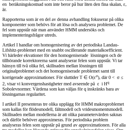
en beräkningskostnad som inte beror på hur liten den fina skalan, ε,
är.
Rapporterna som är en del av denna avhandling fokuserar på olika
komponenter som behövs för att lösa och analysera problemet. De
fel som uppstår när man använder HMM undersöks och
implementeringsfrågor utreds.
Artikel I handlar om homogenisering av det periodiska Landau-
Lifshitz-problemet med en snabbt oscillerande materialkoefficient.
Vi härleder ekvationer för den homogeniserade lösningen och de
tillhörande korrektorerna samt analyserar felen som uppstår. Vi tar
hänsyn till två olika fel, skillnaden mellan lösningen till
originalproblemet och det homogeniserade problemet samt till
σ
korrigerade approximationer. För sluttider T ∈ O(ε
), där 0 < σ ≤
q
2, visar vi konvergenshastigheter med avseende på ε i H
Sobolevnormer. Värdena som kan väljas för q inskränks bara av
lösningarnas regularitet.
I artikel II presenteras tre olika upplägg för HMM makroproblemet
som kallas för flödesmodell, fältmodell och vridesmomentsmodell.
Skillnaden mellan modellerna är att olika parametervärden saknas
och därför behöver approximeras. För periodiska problem
analyseras felen som uppstår på grund av approximationen. För alla