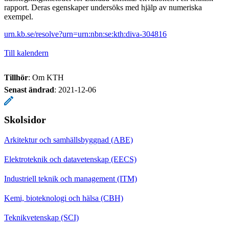
rapport. Deras egenskaper undersöks med hjälp av numeriska
exempel.
urn.kb.se/resolve?urn=urn:nbn:se:kth:diva-304816
Till kalendern
Tillhör
: Om KTH
Senast ändrad
:
2021-12-06
Skolsidor
Arkitektur och samhällsbyggnad (ABE)
Elektroteknik och datavetenskap (EECS)
Industriell teknik och management (ITM)
Kemi, bioteknologi och hälsa (CBH)
Teknikvetenskap (SCI)