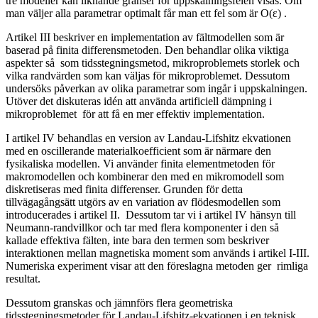
tre modeller kan liknande gränser för uppskalningsfelen visas. Om
man väljer alla parametrar optimalt får man ett fel som är O(ε) .
Artikel III beskriver en implementation av fältmodellen som är
baserad på finita differensmetoden. Den behandlar olika viktiga
aspekter så som tidsstegningsmetod, mikroproblemets storlek och
vilka randvärden som kan väljas för mikroproblemet. Dessutom
undersöks påverkan av olika parametrar som ingår i uppskalningen.
Utöver det diskuteras idén att använda artificiell dämpning i
mikroproblemet för att få en mer effektiv implementation.
I artikel IV behandlas en version av Landau-Lifshitz ekvationen
med en oscillerande materialkoefficient som är närmare den
fysikaliska modellen. Vi använder finita elementmetoden för
makromodellen och kombinerar den med en mikromodell som
diskretiseras med finita differenser. Grunden för detta
tillvägagångsätt utgörs av en variation av flödesmodellen som
introducerades i artikel II. Dessutom tar vi i artikel IV hänsyn till
Neumann-randvillkor och tar med flera komponenter i den så
kallade effektiva fälten, inte bara den termen som beskriver
interaktionen mellan magnetiska moment som används i artikel I-III.
Numeriska experiment visar att den föreslagna metoden ger rimliga
resultat.
Dessutom granskas och jämnförs flera geometriska
tidsstegningsmetoder för Landau-Lifshitz-ekvationen i en teknisk