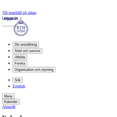
Till innehåll på sidan
Logga in
Intranät
Din anställning
Stöd och service
Utbilda
Forska
Organisation och styrning
Sök
English
Meny
Kalender
Aktuellt