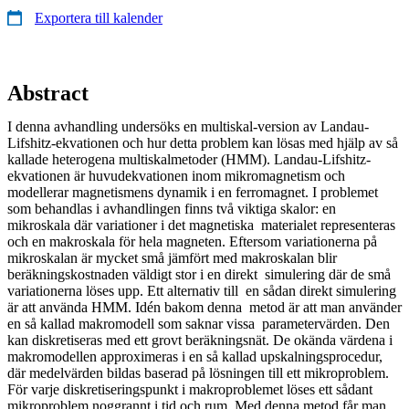
Exportera till kalender
Abstract
I denna avhandling undersöks en multiskal-version av Landau-
Lifshitz-ekvationen och hur detta problem kan lösas med hjälp av så
kallade heterogena multiskalmetoder (HMM). Landau-Lifshitz-
ekvationen är huvudekvationen inom mikromagnetism och
modellerar magnetismens dynamik i en ferromagnet. I problemet
som behandlas i avhandlingen finns två viktiga skalor: en
mikroskala där variationer i det magnetiska materialet representeras
och en makroskala för hela magneten. Eftersom variationerna på
mikroskalan är mycket små jämfört med makroskalan blir
beräkningskostnaden väldigt stor i en direkt simulering där de små
variationerna löses upp. Ett alternativ till en sådan direkt simulering
är att använda HMM. Idén bakom denna metod är att man använder
en så kallad makromodell som saknar vissa parametervärden. Den
kan diskretiseras med ett grovt beräkningsnät. De okända värdena i
makromodellen approximeras i en så kallad upskalningsprocedur,
där medelvärden bildas baserad på lösningen till ett mikroproblem.
För varje diskretiseringspunkt i makroproblemet löses ett sådant
mikroproblem noggrannt i tid och rum. Med denna metod får man