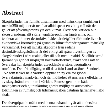
Abstract
Skogsbränder har funnits tillsammans med mänskliga samhällen i
mer än350 miljoner år och har alltid spelat en viktig roll när det
gäller att påverkajordens yta och klimat. Över hela världen blir
skogsbränderna allt större, vanligareoch mer långvariga, och
tenderar att bli mer destruktiva både när detgäller förlorade liv och
ekonomiska kostnader, på grund av klimatförändringaroch mänsklig
verksamhet. För att minska skadorna från sådana
destruktivaskogsbränder är det viktigt att spåra utvecklingen av
skogsbränder i nära realtid,eller till och med i realtid. Satellitbaserad
fjärranalys gör det möjligtatt kostnadseffektivt, exakt och i rätt tid
övervaka hur skogsbränder utvecklasöver stora geografiska
områden. Den fria tillgången till data från Landsat-8och Sentinel-
1/-2 som täcker hela världen öppnar en ny era för global
övervakningav markytan och ger möjlighet att analysera effekterna
av skogsbränderrunt om i världen. Framstegen inom både
molntjänster och djupinlärning gördet möjligt att automatiskt
tolkningen av rumslig och tidsmässig stora datafrån fjärranalys i stor
skala.
Det övergripande målet med denna avhandling är att undersöka
potentialenhos moderna jordobservationsdata med medelhög