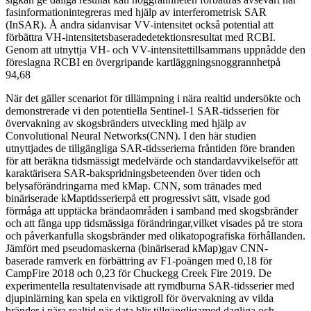
fasinformationintegreras med hjälp av interferometrisk SAR
(InSAR). Å andra sidanvisar VV-intensitet också potential att
förbättra VH-intensitetsbaseradedetektionsresultat med RCBI.
Genom att utnyttja VH- och VV-intensitettillsammans uppnådde den
föreslagna RCBI en övergripande kartläggningsnoggrannhetpå
94,68
När det gäller scenariot för tillämpning i nära realtid undersökte och
demonstrerade vi den potentiella Sentinel-1 SAR-tidsserien för
övervakning av skogsbränders utveckling med hjälp av
Convolutional Neural Networks(CNN). I den här studien
utnyttjades de tillgängliga SAR-tidsserierna fråntiden före branden
för att beräkna tidsmässigt medelvärde och standardavvikelseför att
karaktärisera SAR-bakspridningsbeteenden över tiden och
belysaförändringarna med kMap. CNN, som tränades med
binäriserade kMaptidsserierpå ett progressivt sätt, visade god
förmåga att upptäcka brändaområden i samband med skogsbränder
och att fånga upp tidsmässiga förändringar,vilket visades på tre stora
och påverkanfulla skogsbränder med olikatopografiska förhållanden.
Jämfört med pseudomaskerna (binäriserad kMap)gav CNN-
baserade ramverk en förbättring av F1-poängen med 0,18 för
CampFire 2018 och 0,23 för Chuckegg Creek Fire 2019. De
experimentella resultatenvisade att rymdburna SAR-tidsserier med
djupinlärning kan spela en viktigroll för övervakning av vilda
bränder i nära realtid när data blir tillgängligamed dagliga och