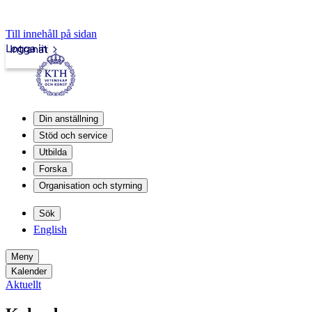
Till innehåll på sidan
Logga in
Intranät
Din anställning
Stöd och service
Utbilda
Forska
Organisation och styrning
Sök
English
Meny
Kalender
Aktuellt