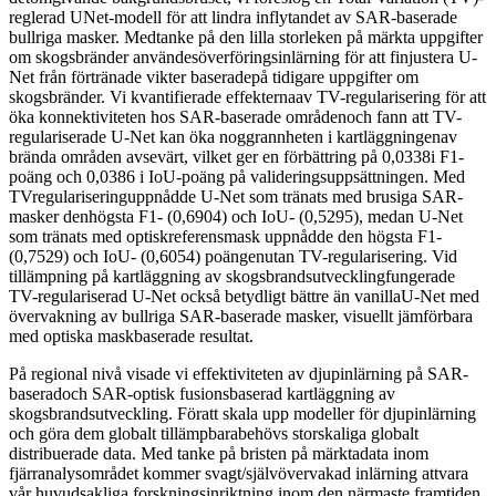
reglerad UNet-modell för att lindra inflytandet av SAR-baserade
bullriga masker. Medtanke på den lilla storleken på märkta uppgifter
om skogsbränder användesöverföringsinlärning för att finjustera U-
Net från förtränade vikter baseradepå tidigare uppgifter om
skogsbränder. Vi kvantifierade effekternaav TV-regularisering för att
öka konnektiviteten hos SAR-baserade områdenoch fann att TV-
regulariserade U-Net kan öka noggrannheten i kartläggningenav
brända områden avsevärt, vilket ger en förbättring på 0,0338i F1-
poäng och 0,0386 i IoU-poäng på valideringsuppsättningen. Med
TVregulariseringuppnådde U-Net som tränats med brusiga SAR-
masker denhögsta F1- (0,6904) och IoU- (0,5295), medan U-Net
som tränats med optiskreferensmask uppnådde den högsta F1-
(0,7529) och IoU- (0,6054) poängenutan TV-regularisering. Vid
tillämpning på kartläggning av skogsbrandsutvecklingfungerade
TV-regulariserad U-Net också betydligt bättre än vanillaU-Net med
övervakning av bullriga SAR-baserade masker, visuellt jämförbara
med optiska maskbaserade resultat.
På regional nivå visade vi effektiviteten av djupinlärning på SAR-
baseradoch SAR-optisk fusionsbaserad kartläggning av
skogsbrandsutveckling. Föratt skala upp modeller för djupinlärning
och göra dem globalt tillämpbarabehövs storskaliga globalt
distribuerade data. Med tanke på bristen på märktadata inom
fjärranalysområdet kommer svagt/självövervakad inlärning attvara
vår huvudsakliga forskningsinriktning inom den närmaste framtiden.