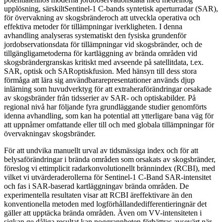
upplösning, särskiltSentinel-1 C-bands syntetisk aperturradar (SAR),
för övervakning av skogsbränderoch att utveckla operativa och
effektiva metoder för tillämpningar iverkligheten. I denna
avhandling analyseras systematiskt den fysiska grundenför
jordobservationsdata för tillämpningar vid skogsbränder, och de
tillgängligametoderna för kartläggning av brända områden vid
skogsbrändergranskas kritiskt med avseende på satellitdata, t.ex.
SAR, optisk och SARoptiskfusion. Med hänsyn till dess stora
förmåga att lära sig användbararepresentationer används djup
inlärning som huvudverktyg för att extraheraförändringar orsakade
av skogsbränder från tidsserier av SAR- och optiskabilder. På
regional nivå har följande fyra grundläggande studier genomförts
idenna avhandling, som kan ha potential att ytterligare bana väg för
att uppnåmer omfattande eller till och med globala tillämpningar för
övervakningav skogsbränder.
För att undvika manuellt urval av tidsmässiga index och för att
belysaförändringar i brända områden som orsakats av skogsbränder,
föreslog vi ettimplicit radarkonvolutionellt brännindex (RCBI), med
vilket vi utvärderaderollerna för Sentinel-1 C-Band SAR-intensitet
och fas i SAR-baserad kartläggningav brända områden. De
experimentella resultaten visar att RCBI äreffektivare än den
konventionella metoden med logförhållandedifferentieringnär det
gäller att upptäcka brända områden. Även om VV-intensiteten i
sigkan ge dåliga resultat kan noggrannheten förbättras avsevärt när