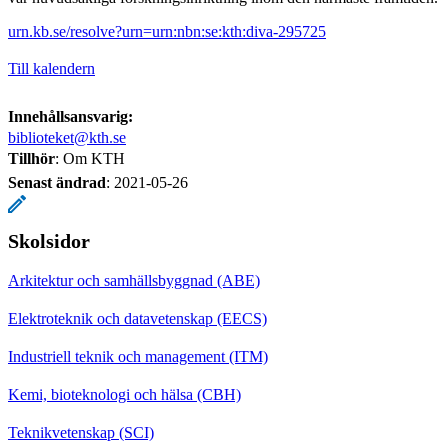
urn.kb.se/resolve?urn=urn:nbn:se:kth:diva-295725
Till kalendern
Innehållsansvarig:
biblioteket@kth.se
Tillhör
: Om KTH
Senast ändrad
:
2021-05-26
Skolsidor
Arkitektur och samhällsbyggnad (ABE)
Elektroteknik och datavetenskap (EECS)
Industriell teknik och management (ITM)
Kemi, bioteknologi och hälsa (CBH)
Teknikvetenskap (SCI)