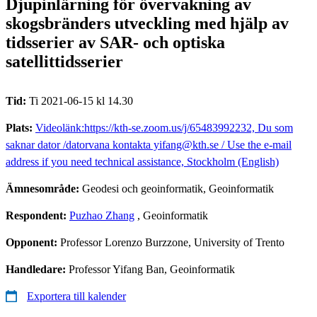
Djupinlärning för övervakning av
skogsbränders utveckling med hjälp av
tidsserier av SAR- och optiska
satellittidsserier
Tid:
Ti 2021-06-15 kl 14.30
Plats:
Videolänk:https://kth-se.zoom.us/j/65483992232, Du som
saknar dator /datorvana kontakta yifang@kth.se / Use the e-mail
address if you need technical assistance, Stockholm (English)
Ämnesområde:
Geodesi och geoinformatik, Geoinformatik
Respondent:
Puzhao Zhang
, Geoinformatik
Opponent:
Professor Lorenzo Burzzone, University of Trento
Handledare:
Professor Yifang Ban, Geoinformatik
Exportera till kalender