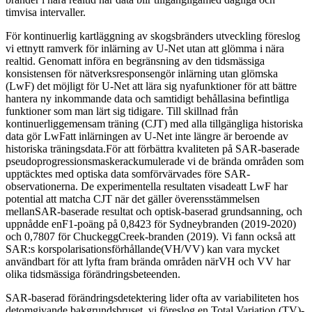
timvisa intervaller.
För kontinuerlig kartläggning av skogsbränders utveckling föreslog
vi ettnytt ramverk för inlärning av U-Net utan att glömma i nära
realtid. Genomatt införa en begränsning av den tidsmässiga
konsistensen för nätverksresponsengör inlärning utan glömska
(LwF) det möjligt för U-Net att lära sig nyafunktioner för att bättre
hantera ny inkommande data och samtidigt behållasina befintliga
funktioner som man lärt sig tidigare. Till skillnad från
kontinuerliggemensam träning (CJT) med alla tillgängliga historiska
data gör LwFatt inlärningen av U-Net inte längre är beroende av
historiska träningsdata.För att förbättra kvaliteten på SAR-baserade
pseudoprogressionsmaskerackumulerade vi de brända områden som
upptäcktes med optiska data somförvärvades före SAR-
observationerna. De experimentella resultaten visadeatt LwF har
potential att matcha CJT när det gäller överensstämmelsen
mellanSAR-baserade resultat och optisk-baserad grundsanning, och
uppnådde enF1-poäng på 0,8423 för Sydneybranden (2019-2020)
och 0,7807 för ChuckeggCreek-branden (2019). Vi fann också att
SAR:s korspolarisationsförhållande(VH/VV) kan vara mycket
användbart för att lyfta fram brända områden närVH och VV har
olika tidsmässiga förändringsbeteenden.
SAR-baserad förändringsdetektering lider ofta av variabiliteten hos
detomgivande bakgrundsbruset, vi föreslog en Total Variation (TV)-