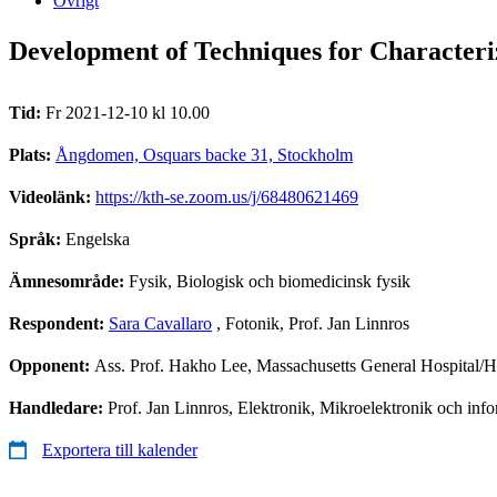
Övrigt
Development of Techniques for Characteriza
Tid:
Fr 2021-12-10 kl 10.00
Plats:
Ångdomen, Osquars backe 31, Stockholm
Videolänk:
https://kth-se.zoom.us/j/68480621469
Språk:
Engelska
Ämnesområde:
Fysik, Biologisk och biomedicinsk fysik
Respondent:
Sara Cavallaro
, Fotonik, Prof. Jan Linnros
Opponent:
Ass. Prof. Hakho Lee, Massachusetts General Hospital/
Handledare:
Prof. Jan Linnros, Elektronik, Mikroelektronik och inf
Exportera till kalender