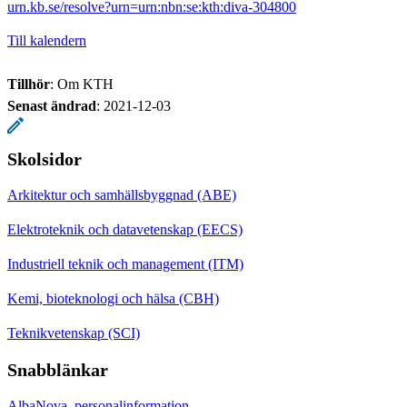
urn.kb.se/resolve?urn=urn:nbn:se:kth:diva-304800
Till kalendern
Tillhör
: Om KTH
Senast ändrad
:
2021-12-03
Skolsidor
Arkitektur och samhällsbyggnad (ABE)
Elektroteknik och datavetenskap (EECS)
Industriell teknik och management (ITM)
Kemi, bioteknologi och hälsa (CBH)
Teknikvetenskap (SCI)
Snabblänkar
AlbaNova, personalinformation