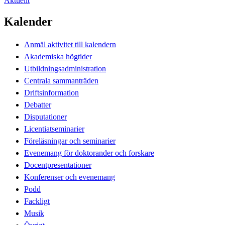
Aktuellt
Kalender
Anmäl aktivitet till kalendern
Akademiska högtider
Utbildningsadministration
Centrala sammanträden
Driftsinformation
Debatter
Disputationer
Licentiatseminarier
Föreläsningar och seminarier
Evenemang för doktorander och forskare
Docentpresentationer
Konferenser och evenemang
Podd
Fackligt
Musik