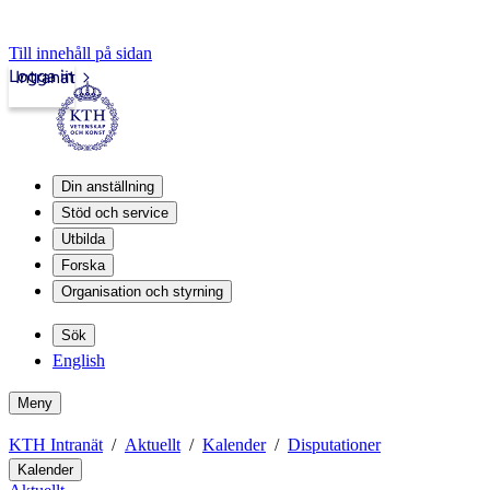
Till innehåll på sidan
Logga in
Intranät
Din anställning
Stöd och service
Utbilda
Forska
Organisation och styrning
Sök
English
Meny
KTH Intranät
Aktuellt
Kalender
Disputationer
Kalender