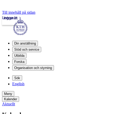
Till innehåll på sidan
Logga in
Intranät
Din anställning
Stöd och service
Utbilda
Forska
Organisation och styrning
Sök
English
Meny
Kalender
Aktuellt