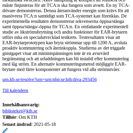
måste finjusteras för att TCA:n ska fungera som avsett. En ny TCA-
drivare demonstreras. Denna återanvänder energin som krävs för att
manövrera TCA:n samtidigt som TCA-systemet kan förenklas. De
experimentella resultaten demonstrerar sekvenserna öppna/stänga
samt öppna/stänga/-öppna för TCA:n. En omfattande experimentell
studie av likströmsbrytning och andra funktioner för EAR-brytaren
utförs mha en specialutvecklad testkrets. Testresultaten visar att
EAR-brytarprototypen kan bryta strömmar upp till 1200 A, avsluta
proaktiv kommutering och återinkoppla. Studierna av det triggade
gnistgapet visar att minimispänningen inte är en avsevärd
begränsning och att urladdningen kan bli instabil efter kommutering
med låg ström. En alternativ kommuteringsmetod möjliggör EAR-
brytare med färre komponenter att fungera vid alla strömnivåer.
urn.kb.se/resolve?urn=urn:nbn:se:kth:diva-293456
Till kalendern
Innehållsansvarig:
biblioteket@kth.se
Tillhör
: Om KTH
Senast ändrad
:
2021-05-18