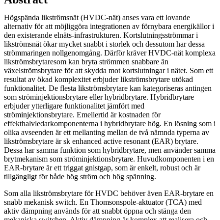
Högspända likströmsnät (HVDC-nät) anses vara ett lovande
alternativ för att möjliggöra integrationen av förnybara energikällor i
den existerande elnäts-infrastrukturen. Kortslutningsströmmar i
likströmsnät ökar mycket snabbt i storlek och dessutom har dessa
strömmaringen nollgenomgång. Därför kräver HVDC-nät komplexa
likströmsbrytaresom kan bryta strömmen snabbare än
växelströmsbrytare för att skydda mot kortslutningar i nätet. Som ett
resultat av ökad komplexitet erbjuder likströmsbrytare utökad
funktionalitet. De flesta likströmsbrytare kan kategoriseras antingen
som ströminjektionsbrytare eller hybridbrytare. Hybridbrytare
erbjuder ytterligare funktionalitet jämfört med
ströminjektionsbrytare. Emellertid är kostnaden för
effekthalvledarkomponenterna i hybridbrytare hög. En lösning som i
olika avseenden är ett mellanting mellan de två nämnda typerna av
likströmsbrytare är sk enhanced active resonant (EAR) brytare.
Dessa har samma funktion som hybridbrytare, men använder samma
brytmekanism som ströminjektionsbrytare. Huvudkomponenten i en
EAR-brytare är ett triggat gnistgap, som är enkelt, robust och är
tillgängligt för både hög ström och hög spänning.
Som alla likströmsbrytare för HVDC behöver även EAR-brytare en
snabb mekanisk switch. En Thomsonspole-aktuator (TCA) med
aktiv dämpning används för att snabbt öppna och stänga den
mekaniska switchen. Aktiv dämpning är komplex att realisera och