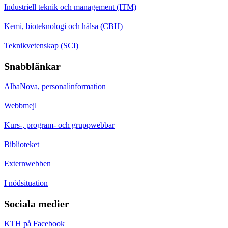
Industriell teknik och management (ITM)
Kemi, bioteknologi och hälsa (CBH)
Teknikvetenskap (SCI)
Snabblänkar
AlbaNova, personalinformation
Webbmejl
Kurs-, program- och gruppwebbar
Biblioteket
Externwebben
I nödsituation
Sociala medier
KTH på Facebook