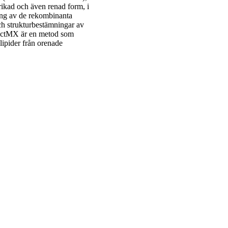
anrikad och även renad form, i
ring av de rekombinanta
och strukturbestämningar av
rectMX är en metod som
lipider från orenade