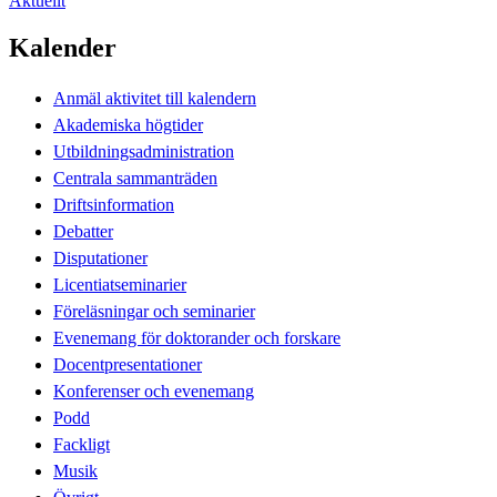
Aktuellt
Kalender
Anmäl aktivitet till kalendern
Akademiska högtider
Utbildningsadministration
Centrala sammanträden
Driftsinformation
Debatter
Disputationer
Licentiatseminarier
Föreläsningar och seminarier
Evenemang för doktorander och forskare
Docentpresentationer
Konferenser och evenemang
Podd
Fackligt
Musik