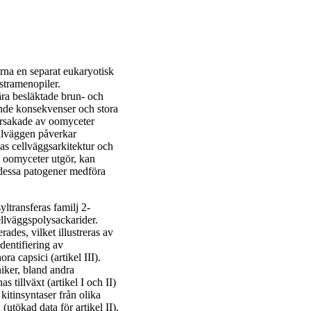
rna en separat eukaryotisk
stramenopiler.
ära besläktade brun- och
nde konsekvenser och stora
 orsakade av oomyceter
ellväggen påverkar
as cellväggsarkitektur och
 oomyceter utgör, kan
i dessa patogener medföra
ltransferas familj 2-
llväggspolysackarider.
ades, vilket illustreras av
denti­fiering av
ra capsici (artikel III).
iker, bland andra
s tillväxt (artikel I och II)
 kitinsyntaser från olika
(utökad data för artikel II),