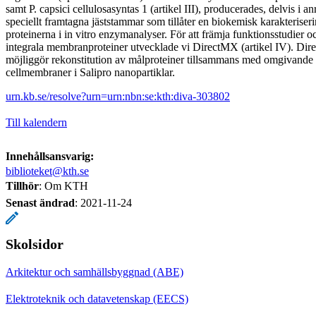
samt P. capsici cellulosasyntas 1 (artikel III), producerades, delvis i 
speciellt framtagna jäststammar som tillåter en biokemisk karakterise
proteinerna i in vitro enzymanalyser. För att främja funktionsstudier 
integrala membranproteiner utvecklade vi DirectMX (artikel IV). Di
möjliggör rekonstitution av målproteiner tillsammans med omgivande 
cellmembraner i Salipro nanopartiklar.
urn.kb.se/resolve?urn=urn:nbn:se:kth:diva-303802
Till kalendern
Innehållsansvarig:
biblioteket@kth.se
Tillhör
: Om KTH
Senast ändrad
:
2021-11-24
Skolsidor
Arkitektur och samhällsbyggnad (ABE)
Elektroteknik och datavetenskap (EECS)