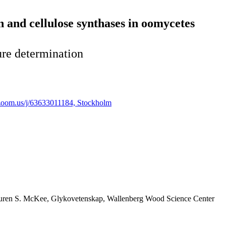
in and cellulose synthases in oomycetes
ure determination
.zoom.us/j/63633011184, Stockholm
auren S. McKee, Glykovetenskap, Wallenberg Wood Science Center