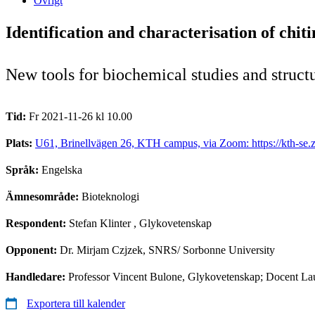
Övrigt
Identification and characterisation of chit
New tools for biochemical studies and struct
Tid:
Fr 2021-11-26 kl 10.00
Plats:
U61, Brinellvägen 26, KTH campus, via Zoom: https://kth-se
Språk:
Engelska
Ämnesområde:
Bioteknologi
Respondent:
Stefan Klinter
, Glykovetenskap
Opponent:
Dr. Mirjam Czjzek, SNRS/ Sorbonne University
Handledare:
Professor Vincent Bulone, Glykovetenskap; Docent L
Exportera till kalender