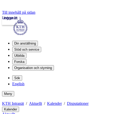
Till innehåll på sidan
Logga in
Intranät
Din anställning
Stöd och service
Utbilda
Forska
Organisation och styrning
Sök
English
Meny
KTH Intranät
Aktuellt
Kalender
Disputationer
Kalender