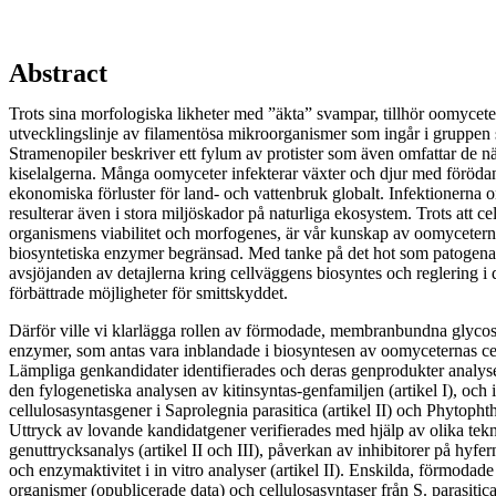
Abstract
Trots sina morfologiska likheter med ”äkta” svampar, tillhör oomycete
utvecklingslinje av filamentösa mikroorganismer som ingår i gruppen 
Stramenopiler beskriver ett fylum av protister som även omfattar de n
kiselalgerna. Många oomyceter infekterar växter och djur med föröda
ekonomiska förluster för land- och vattenbruk globalt. Infek­tionerna
resulterar även i stora miljöskador på naturliga ekosystem. Trots att c
organismens viabilitet och morfogenes, är vår kunskap av oomycetern
biosyntetiska enzymer begränsad. Med tanke på det hot som patogena
avsjöjanden av detajlerna kring cellväggens bio­syntes och reglering 
förbättrade möjligheter för smittskyddet.
Därför ville vi klarlägga rollen av förmodade, membranbundna glyco­sy
enzymer, som antas vara inblandade i biosyntesen av oomyceternas ce
Lämpliga genkandidater identi­fierades och deras genprodukter analyser
den fylogenetiska analysen av kitinsyntas-genfamiljen (artikel I), och i
cellulosasyntasgener i Saprolegnia parasitica (artikel II) och Phytophtho
Uttryck av lovande kandidatgener verifierades med hjälp av olika tekn
genuttrycksanalys (artikel II och III), påverkan av inhibitorer på hyferna
och enzymaktivitet i in vitro analyser (artikel II). Enskilda, för­modade
organismer (opublicerade data) och cellu­losasyntaser från S. parasitica 