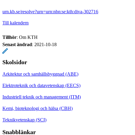
urn.kb.se/resolve?urn=urn:nbn:se:kth:diva-302716
Till kalendern
Tillhör
: Om KTH
Senast ändrad
:
2021-10-18
Skolsidor
Arkitektur och samhällsbyggnad (ABE)
Elektroteknik och datavetenskap (EECS)
Industriell teknik och management (ITM)
Kemi, bioteknologi och hälsa (CBH)
Teknikvetenskap (SCI)
Snabblänkar