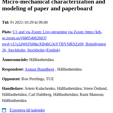
Micro-mechanical characterization and
modeling of paper and paperboard
Tid:
Fr 2021-10-29 kl 09.00
Plats:
U1 and via Zoom: Live-streaming via Zoom: https://kth-
se.zoom.us/j/68054062603?
pwd=cUx2aWhTb0tkeXB4bGJuYTBYSlRSZz09, Brinellvägen
26, Stockholm, Stockholm (English)
Ämnesområde:
Hållfasthetslära
Respondent:
August Brandberg
, Hållfasthetslära
Opponent:
Ron Peerlings, TUE
Handledare:
Artem Kulachenko, Hållfasthetslära; Sören Östlund,
Hållfasthetslära; Carl Dahlberg, Hållfasthetslära; Rami Mansour,
Hållfasthetslära
Exportera till kalender