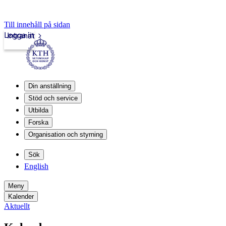
Till innehåll på sidan
Logga in
Intranät
Din anställning
Stöd och service
Utbilda
Forska
Organisation och styrning
Sök
English
Meny
Kalender
Aktuellt