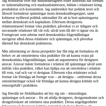
Jag reflekterar över hur industridesigners roller historiskt har formats
av industrialisering och marknadsintressen, bildats i relationer kring
produktion och konsumtion. Jag undersöker hur politisk teori och
filosofi formulerar spänningar inom demokratibegreppet, samt
kritiserar nyliberal politisk rationalitet för att ta bort spänningarna
mellan demokrati och kapitalism. Eftersom designerns
relationstrassel formar våra praktiker, påverkas vi av tidigare och
nuvarande relationer till vår roll, såväl som till det vi ägnar oss åt.
Formgivare som arbetar med demokratiska frågeställningar
navigerar alltså dessa relationer och spänningar, och påverkar
därmed hur demokrati praktiseras.
Min utforskning av dessa perspektiv har fått mig att formulera ett
behov av att omorientera våra praktiker för att kunna svara på
demokratiska frågeställningar, samt att argumentera för designers
ansvar. Ansvar måste formuleras i relation till spänningar såväl som
inifrån våra praktiker, vilket kan hjälpa oss att omvärdera i relation
till vem, vad och var vi designar. Eftersom våra relationer också
formar vår förmåga att formge svar – att designa – omformar dessa
omorienteringar också vår förmåga att kunna designa kritiskt och
omsorgsfullt i praktiken.
Jag föreslår tre förhållanden att bry sig om – intrasslingar,
spänningar och ansvar – för att stödja designers, designstudenter och
designforskare att orientera sina praktiker. Dessa angelägenheter