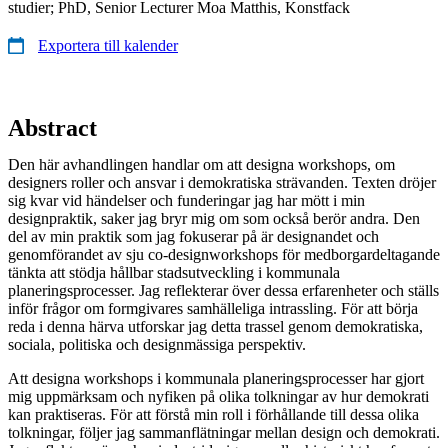
studier; PhD, Senior Lecturer Moa Matthis, Konstfack
Exportera till kalender
Abstract
Den här avhandlingen handlar om att designa workshops, om
designers roller och ansvar i demokratiska strävanden. Texten dröjer
sig kvar vid händelser och funderingar jag har mött i min
designpraktik, saker jag bryr mig om som också berör andra. Den
del av min praktik som jag fokuserar på är designandet och
genomförandet av sju co-designworkshops för medborgardeltagande
tänkta att stödja hållbar stadsutveckling i kommunala
planeringsprocesser. Jag reflekterar över dessa erfarenheter och ställs
inför frågor om formgivares samhälleliga intrassling. För att börja
reda i denna härva utforskar jag detta trassel genom demokratiska,
sociala, politiska och designmässiga perspektiv.
Att designa workshops i kommunala planeringsprocesser har gjort
mig uppmärksam och nyfiken på olika tolkningar av hur demokrati
kan praktiseras. För att förstå min roll i förhållande till dessa olika
tolkningar, följer jag sammanflätningar mellan design och demokrati.