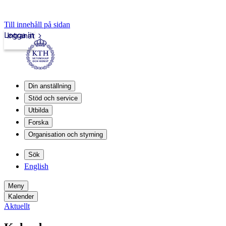
Till innehåll på sidan
Logga in
Intranät
Din anställning
Stöd och service
Utbilda
Forska
Organisation och styrning
Sök
English
Meny
Kalender
Aktuellt