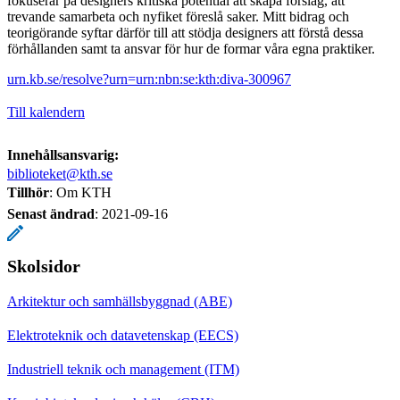
fokuserar på designers kritiska potential att skapa förslag, att
trevande samarbeta och nyfiket föreslå saker. Mitt bidrag och
teorigörande syftar därför till att stödja designers att förstå dessa
förhållanden samt ta ansvar för hur de formar våra egna praktiker.
urn.kb.se/resolve?urn=urn:nbn:se:kth:diva-300967
Till kalendern
Innehållsansvarig:
biblioteket@kth.se
Tillhör
: Om KTH
Senast ändrad
:
2021-09-16
Skolsidor
Arkitektur och samhällsbyggnad (ABE)
Elektroteknik och datavetenskap (EECS)
Industriell teknik och management (ITM)