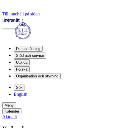
Till innehåll på sidan
Logga in
Intranät
Din anställning
Stöd och service
Utbilda
Forska
Organisation och styrning
Sök
English
Meny
Kalender
Aktuellt