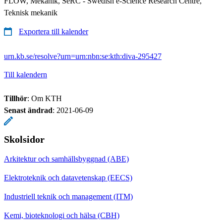
FLOW, Mekanik, SeRC - Swedish e-Science Research Centre,
Teknisk mekanik
Exportera till kalender
urn.kb.se/resolve?urn=urn:nbn:se:kth:diva-295427
Till kalendern
Tillhör
: Om KTH
Senast ändrad
:
2021-06-09
Skolsidor
Arkitektur och samhällsbyggnad (ABE)
Elektroteknik och datavetenskap (EECS)
Industriell teknik och management (ITM)
Kemi, bioteknologi och hälsa (CBH)