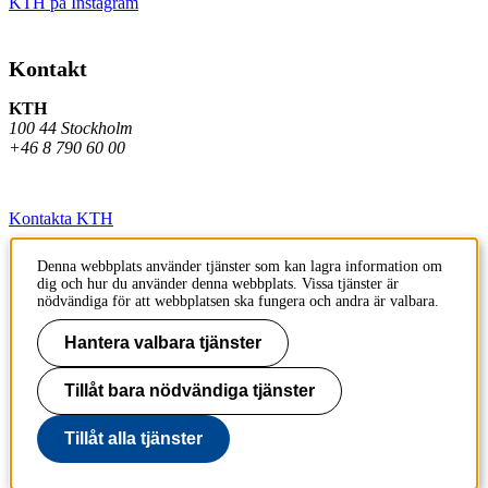
KTH på Instagram
Kontakt
KTH
100 44 Stockholm
+46 8 790 60 00
Kontakta KTH
Jobba på KTH
Denna webbplats använder tjänster som kan lagra information om
dig och hur du använder denna webbplats. Vissa tjänster är
Press och media
nödvändiga för att webbplatsen ska fungera och andra är valbara.
Faktura och betalning KTH
Hantera valbara tjänster
Om KTH:s webbplatser
Tillåt bara nödvändiga tjänster
Tillgänglighetsredogörelse
Tillåt alla tjänster
Till sidans topp