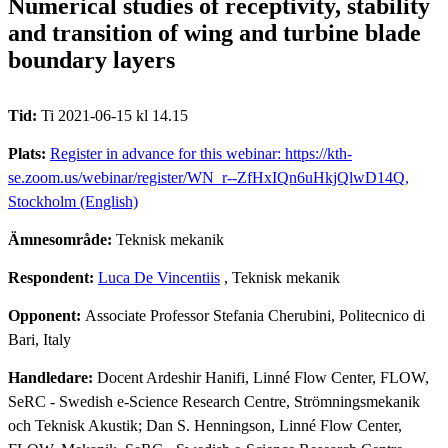
Numerical studies of receptivity, stability
and transition of wing and turbine blade
boundary layers
Tid:
Ti 2021-06-15 kl 14.15
Plats:
Register in advance for this webinar: https://kth-
se.zoom.us/webinar/register/WN_r--ZfHxIQn6uHkjQlwD14Q,
Stockholm (English)
Ämnesområde:
Teknisk mekanik
Respondent:
Luca De Vincentiis
, Teknisk mekanik
Opponent:
Associate Professor Stefania Cherubini, Politecnico di
Bari, Italy
Handledare:
Docent Ardeshir Hanifi, Linné Flow Center, FLOW,
SeRC - Swedish e-Science Research Centre, Strömningsmekanik
och Teknisk Akustik; Dan S. Henningson, Linné Flow Center,