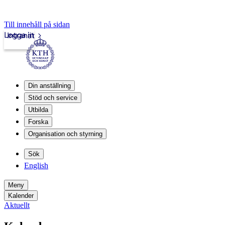
Till innehåll på sidan
Logga in
Intranät
Din anställning
Stöd och service
Utbilda
Forska
Organisation och styrning
Sök
English
Meny
Kalender
Aktuellt