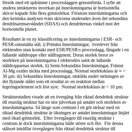
försök med ett spårämne i processlaggen genomförda. I syfte att
studera strukturens inverkan på inneslutningarna är horisontella
skivor kapade från flera götstorlekar. Förutom inneslutningarna och
den kemiska analysen tvärs skivorna studerades även det sekundära
dendritsarmsavståndet (SDAS) och dendriternas vinkel mot det
horisontella planet.
Resultatet är en ny klassificering av inneslutningarna i ESR- och
PESR-omsmälta stål, i) Primära Inneslutningar, överlever från
elektroden utan kontakt med ESR/PESR:s processlagg, fångade i en
fallande ståldroppe eller stålfragment. Deras storlek beror av
storleken på inneslutningarna I elektroden samt de fallande
ståldropparnas storlek. ii) Semi-Sekundära Inneslutningar, Främst
Al-Mg oxider täckta med processlagg. Normal storleksklass är ≈ <
30 µm. iii) Sekundära Inneslutningar, utskilda under stelningen av
det flytande stålet som ett resultat av en reaktion mellan
legeringselement och löst syre. Normal storleksklass är < 10 µm.
Strukturstudien visade att en övergång från riktad dendritisk struktur
till enaxlig struktur har en stor påverkan på antalet och storleken av
inneslutningarna. Så länge som centrum I ett göt stelnar med en
riktad dendritisk struktur är ökningen av antalet inneslutningar linjärt
med ökad götstorlek. Efter övergången till enaxlig struktur i
centrum är dock inneslutningarna både större och fler. För denna
stålsort inträffar övergången från riktad dendritisk struktur till