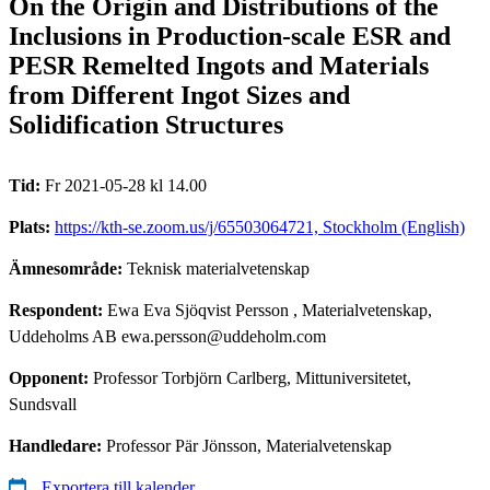
On the Origin and Distributions of the
Inclusions in Production-scale ESR and
PESR Remelted Ingots and Materials
from Different Ingot Sizes and
Solidification Structures
Tid:
Fr 2021-05-28 kl 14.00
Plats:
https://kth-se.zoom.us/j/65503064721, Stockholm (English)
Ämnesområde:
Teknisk materialvetenskap
Respondent:
Ewa Eva Sjöqvist Persson
, Materialvetenskap,
Uddeholms AB ewa.persson@uddeholm.com
Opponent:
Professor Torbjörn Carlberg, Mittuniversitetet,
Sundsvall
Handledare:
Professor Pär Jönsson, Materialvetenskap
Exportera till kalender