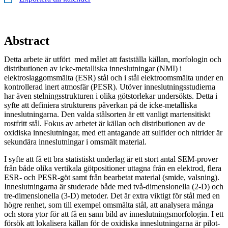
Abstract
Detta arbete är utfört med målet att fastställa källan, morfologin och
distributionen av icke-metalliska inneslutningar (NMI) i
elektroslaggomsmälta (ESR) stål och i stål elektroomsmälta under en
kontrollerad inert atmosfär (PESR). Utöver inneslutningsstudierna
har även stelningsstrukturen i olika götstorlekar undersökts. Detta i
syfte att definiera strukturens påverkan på de icke-metalliska
inneslutningarna. Den valda stålsorten är ett vanligt martensitiskt
rostfritt stål. Fokus av arbetet är källan och distributionen av de
oxidiska inneslutningar, med ett antagande att sulfider och nitrider är
sekundära inneslutningar i omsmält material.
I syfte att få ett bra statistiskt underlag är ett stort antal SEM-prover
från både olika vertikala götpositioner uttagna från en elektrod, flera
ESR- och PESR-göt samt från bearbetat material (smide, valsning).
Inneslutningarna är studerade både med två-dimensionella (2-D) och
tre-dimensionella (3-D) metoder. Det är extra viktigt för stål med en
högre renhet, som till exempel omsmälta stål, att analysera många
och stora ytor för att få en sann bild av inneslutningsmorfologin. I ett
försök att lokalisera källan för de oxidiska inneslutningarna är pilot-