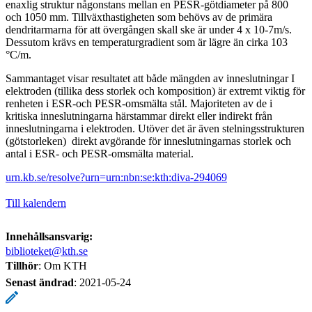
enaxlig struktur någonstans mellan en PESR-götdiameter på 800
och 1050 mm. Tillväxthastigheten som behövs av de primära
dendritarmarna för att övergången skall ske är under 4 x 10-7m/s.
Dessutom krävs en temperaturgradient som är lägre än cirka 103
°C/m.
Sammantaget visar resultatet att både mängden av inneslutningar I
elektroden (tillika dess storlek och komposition) är extremt viktig för
renheten i ESR-och PESR-omsmälta stål. Majoriteten av de i
kritiska inneslutningarna härstammar direkt eller indirekt från
inneslutningarna i elektroden. Utöver det är även stelningsstrukturen
(götstorleken) direkt avgörande för inneslutningarnas storlek och
antal i ESR- och PESR-omsmälta material.
urn.kb.se/resolve?urn=urn:nbn:se:kth:diva-294069
Till kalendern
Innehållsansvarig:
biblioteket@kth.se
Tillhör
: Om KTH
Senast ändrad
:
2021-05-24