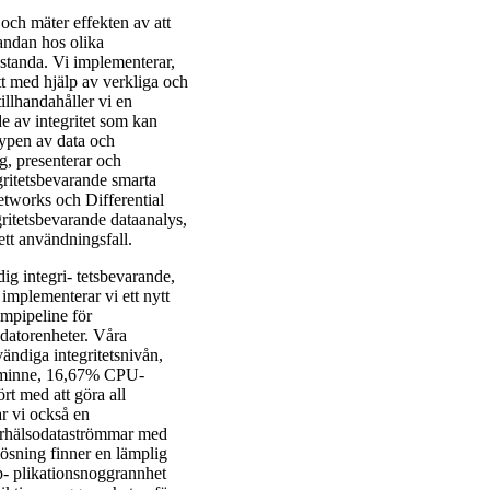
 och mäter effekten av att
tandan hos olika
estanda. Vi implementerar,
ätt med hjälp av verkliga och
illhandahåller vi en
de av integritet som kan
 typen av data och
ng, presenterar och
egritetsbevarande smarta
Networks och Differential
egritetsbevarande dataanalys,
ett användningsfall.
dig integri- tetsbevarande,
implementerar vi ett nytt
mpipeline för
datorenheter. Våra
ändiga integritetsnivån,
,21% minne, 16,67% CPU-
rt med att göra all
 vi också en
darhälsodataströmmar med
ösning finner en lämplig
ap- plikationsnoggrannhet