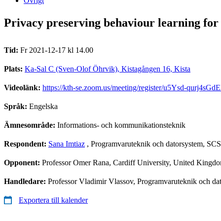
Övrigt
Privacy preserving behaviour learning for
Tid:
Fr 2021-12-17 kl 14.00
Plats:
Ka-Sal C (Sven-Olof Öhrvik), Kistagången 16, Kista
Videolänk:
https://kth-se.zoom.us/meeting/register/u5Ysd-qurj4
Språk:
Engelska
Ämnesområde:
Informations- och kommunikationsteknik
Respondent:
Sana Imtiaz
, Programvaruteknik och datorsystem, SCS
Opponent:
Professor Omer Rana, Cardiff University, United Kingd
Handledare:
Professor Vladimir Vlassov, Programvaruteknik och da
Exportera till kalender