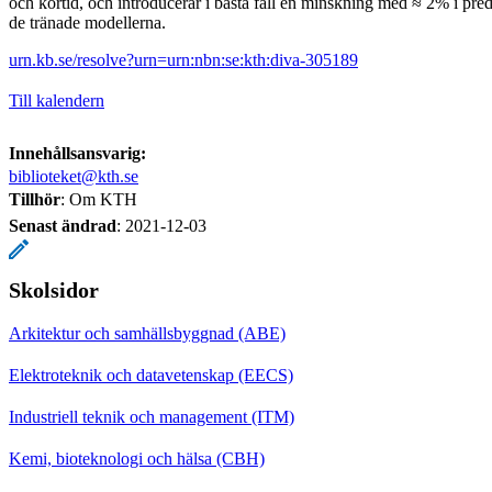
och körtid, och introducerar i bästa fall en minskning med ≈ 2% i pre
de tränade modellerna.
urn.kb.se/resolve?urn=urn:nbn:se:kth:diva-305189
Till kalendern
Innehållsansvarig:
biblioteket@kth.se
Tillhör
: Om KTH
Senast ändrad
:
2021-12-03
Skolsidor
Arkitektur och samhällsbyggnad (ABE)
Elektroteknik och datavetenskap (EECS)
Industriell teknik och management (ITM)
Kemi, bioteknologi och hälsa (CBH)