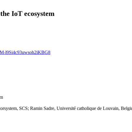
 the IoT ecosystem
sGdEM-l9Si4c93uwsoh2iKBG8
om
torsystem, SCS; Ramin Sadre, Université catholique de Louvain, Belg