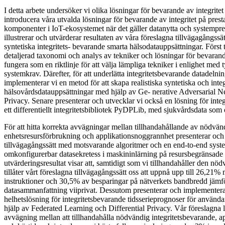
I detta arbete undersöker vi olika lösningar för bevarande av integritet
introducera våra utvalda lösningar för bevarande av integritet på pres
komponenter i IoT-ekosystemet när det gäller datanytta och systempr
illustrerar och utvärderar resultaten av våra föreslagna tillvägagångss
syntetiska integritets- bevarande smarta hälsodatauppsättningar. Först t
detaljerad taxonomi och analys av tekniker och lösningar för bevaran
fungera som en riktlinje för att välja lämpliga tekniker i enlighet med
systemkrav. Därefter, för att underlätta integritetsbevarande datadelni
implementerar vi en metod för att skapa realistiska syntetiska och int
hälsovårdsdatauppsättningar med hjälp av Ge- nerative Adversarial 
Privacy. Senare presenterar och utvecklar vi också en lösning för int
ett differentiellt integritetsbibliotek PyDPLib, med sjukvårdsdata som 
För att hitta korrekta avvägningar mellan tillhandahållande av nödvän
enhetsresursförbrukning och applikationsnoggrannhet presenterar och 
tillvägagångssätt med motsvarande algoritmer och en end-to-end syste
omkonfigurerbar datasekretess i maskininlärning på resursbegränsade 
utvärderingsresultat visar att, samtidigt som vi tillhandahåller den nödv
tillåter vårt föreslagna tillvägagångssätt oss att uppnå upp till 26
instruktioner och 30,5% av besparingar på nätverkets bandbredd jämfö
datasammanfattning viiprivat. Dessutom presenterar och implementerar
helhetslösning för integritetsbevarande tidsserieprognoser för använ
hjälp av Federated Learning och Differential Privacy. Vår föreslagna l
avvägning mellan att tillhandahålla nödvändig integritetsbevarande, 