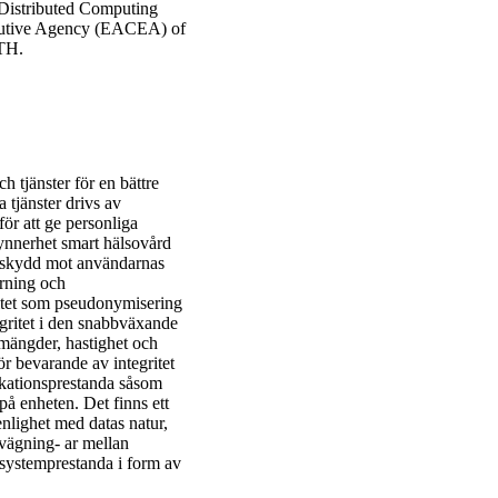
Distributed Computing
cutive Agency (EACEA) of
TH.
tjänster för en bättre
a tjänster drivs av
ör att ge personliga
ynnerhet smart hälsovård
ra skydd mot användarnas
årning och
gritet som pseudonymisering
tegritet i den snabbväxande
mängder, hastighet och
ör bevarande av integritet
kationsprestanda såsom
̊ enheten. Det finns ett
 enlighet med datas natur,
vägning- ar mellan
 systemprestanda i form av