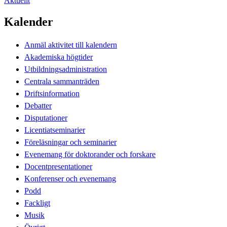
Aktuellt
Kalender
Anmäl aktivitet till kalendern
Akademiska högtider
Utbildningsadministration
Centrala sammanträden
Driftsinformation
Debatter
Disputationer
Licentiatseminarier
Föreläsningar och seminarier
Evenemang för doktorander och forskare
Docentpresentationer
Konferenser och evenemang
Podd
Fackligt
Musik