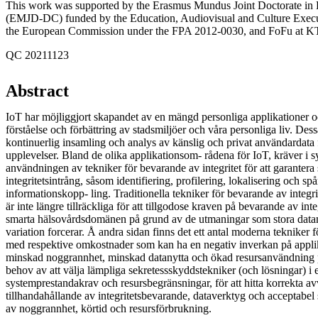
This work was supported by the Erasmus Mundus Joint Doctorate in 
(EMJD-DC) funded by the Education, Audiovisual and Culture Exe
the European Commission under the FPA 2012-0030, and FoFu at K
QC 20211123
Abstract
IoT har möjliggjort skapandet av en mängd personliga applikationer och 
förståelse och förbättring av stadsmiljöer och våra personliga liv. Dess
kontinuerlig insamling och analys av känslig och privat användardata f
upplevelser. Bland de olika applikationsom- rådena för IoT, kräver i s
användningen av tekniker för bevarande av integritet för att garante
integritetsintrång, såsom identifiering, profilering, lokalisering och sp
informationskopp- ling. Traditionella tekniker för bevarande av inte
är inte längre tillräckliga för att tillgodose kraven på bevarande av in
smarta hälsovårdsdomänen på grund av de utmaningar som stora data
variation forcerar. Å andra sidan finns det ett antal moderna tekniker f
med respektive omkostnader som kan ha en negativ inverkan på appli
minskad noggrannhet, minskad datanytta och ökad resursanvändning pa
behov av att välja lämpliga sekretessskyddstekniker (och lösningar) i
systemprestandakrav och resursbegränsningar, för att hitta korrekta av
tillhandahållande av integritetsbevarande, dataverktyg och acceptabel
av noggrannhet, körtid och resursförbrukning.