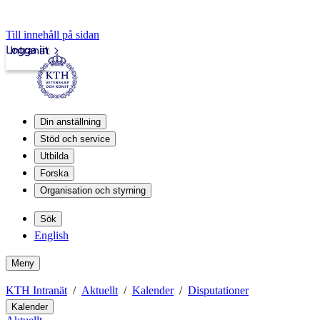
Till innehåll på sidan
Logga in
Intranät
Din anställning
Stöd och service
Utbilda
Forska
Organisation och styrning
Sök
English
Meny
KTH Intranät
Aktuellt
Kalender
Disputationer
Kalender