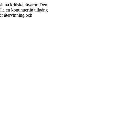
rvinna kritiska råvaror. Den
lla en kontinuerlig tillgång
för återvinning och