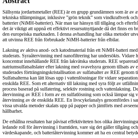
Abstract
Sällsynta jordartsmetaller (REE) är en grupp grundämnen som är av 
tekniska tillämpningar, inklusive ”grön teknik” som vindkraftverk och
batterier (NiMH-batterier). När man tar hänsyn till tillgång och efterfråg
det är viktigt att uppnå ett effektivt resursutnyttjande då det finns en br
den europeiska marknaden. I denna avhandling har olika metoder utvec
att utvinna REE från förbrukade NiMH-batterier från elbilar.
Lakning av aktiva anod- och katodmaterial från ett NiMH-batteri med 
studerats. Syraåtervinning med nanofiltrering har undersökts. Vidare har
koncentrat innehållande REE från lakvätska studerats. REE separerad
natriumsulfatsaltslater efter lakning med svavelsyra genom tillsats av e
studerades förträngningskristallisation av sulfatsalter av REE genom til
Sulfatsalterna kan lätt lösas upp i vattenlösningar för vidare separatio
enskilda REE. Som ett alternativ till lakning med syra följt av utfälln
process baserad på sulfatering, selektiv rostning och vattenlakning. D
återvinning av REE i form av en sulfatlösning som också lämpar sig vä
återvinning av de enskilda REE. En livscykelanalys genomfördes i s
vissa utvalda metoder skalats upp på papper och jämförts med avseen
hållbarhet.
De erhållna resultaten har påvisat effektiviteten hos olika återvinnin
ledande roll för återvinning i framtiden, vare sig det gäller tillgång och
värdeskapande, och batteriåtervinning kommer att ha en central betyde