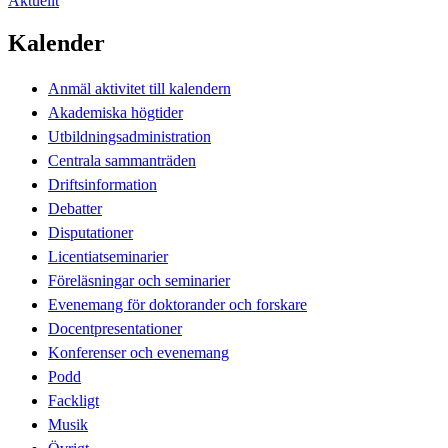
Aktuellt
Kalender
Anmäl aktivitet till kalendern
Akademiska högtider
Utbildningsadministration
Centrala sammanträden
Driftsinformation
Debatter
Disputationer
Licentiatseminarier
Föreläsningar och seminarier
Evenemang för doktorander och forskare
Docentpresentationer
Konferenser och evenemang
Podd
Fackligt
Musik