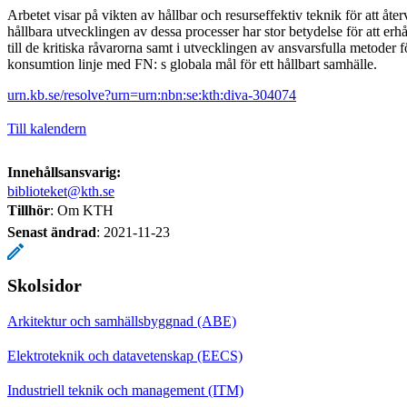
Arbetet visar på vikten av hållbar och resurseffektiv teknik för att åte
hållbara utvecklingen av dessa processer har stor betydelse för att erhå
till de kritiska råvarorna samt i utvecklingen av ansvarsfulla metoder 
konsumtion linje med FN: s globala mål för ett hållbart samhälle.
urn.kb.se/resolve?urn=urn:nbn:se:kth:diva-304074
Till kalendern
Innehållsansvarig:
biblioteket@kth.se
Tillhör
: Om KTH
Senast ändrad
:
2021-11-23
Skolsidor
Arkitektur och samhällsbyggnad (ABE)
Elektroteknik och datavetenskap (EECS)
Industriell teknik och management (ITM)