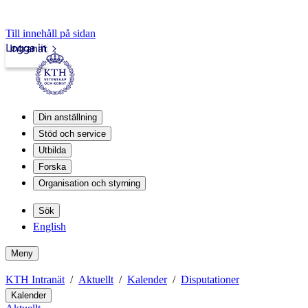
Till innehåll på sidan
Logga in
Intranät
Din anställning
Stöd och service
Utbilda
Forska
Organisation och styrning
Sök
English
Meny
KTH Intranät
Aktuellt
Kalender
Disputationer
Kalender