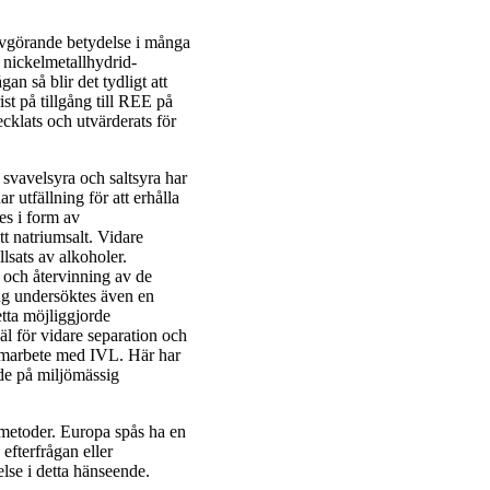
avgörande betydelse i många
 nickelmetallhydrid-
an så blir det tydligt att
ist på tillgång till REE på
klats och utvärderats för
svavelsyra och saltsyra har
 utfällning för att erhålla
es i form av
tt natriumsalt. Vidare
lsats av alkoholer.
n och återvinning av de
ing undersöktes även en
etta möjliggjorde
l för vidare separation och
amarbete med IVL. Här har
de på miljömässig
gsmetoder. Europa spås ha en
 efterfrågan eller
lse i detta hänseende.