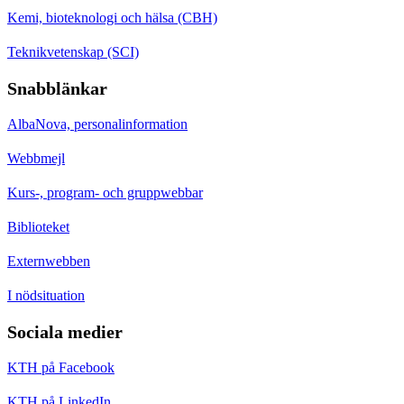
Kemi, bioteknologi och hälsa (CBH)
Teknikvetenskap (SCI)
Snabblänkar
AlbaNova, personalinformation
Webbmejl
Kurs-, program- och gruppwebbar
Biblioteket
Externwebben
I nödsituation
Sociala medier
KTH på Facebook
KTH på LinkedIn