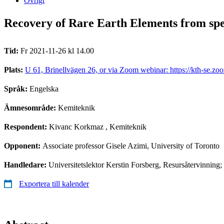
Övrigt
Recovery of Rare Earth Elements from spe
Tid:
Fr 2021-11-26 kl 14.00
Plats:
U 61, Brinellvägen 26, or via Zoom webinar: https://kth-s
Språk:
Engelska
Ämnesområde:
Kemiteknik
Respondent:
Kivanc Korkmaz
, Kemiteknik
Opponent:
Associate professor Gisele Azimi, University of Toronto
Handledare:
Universitetslektor Kerstin Forsberg, Resursåtervinnin
Exportera till kalender