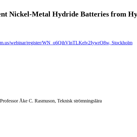
nt Nickel-Metal Hydride Batteries from Hyb
e.zoom.us/webinar/register/WN_o6QihVlnTLKelv2IywrO8w, Stockholm
g; Professor Åke C. Rasmuson, Teknisk strömningslära