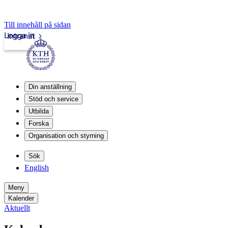
Till innehåll på sidan
Logga in
Intranät
Din anställning
Stöd och service
Utbilda
Forska
Organisation och styrning
Sök
English
Meny
Kalender
Aktuellt