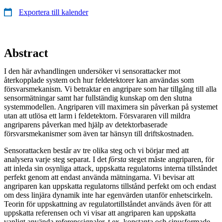
Exportera till kalender
Abstract
I den här avhandlingen undersöker vi sensorattacker mot
återkopplade system och hur feldetektorer kan användas som
försvarsmekanism. Vi betraktar en angripare som har tillgång till alla
sensormätningar samt har fullständig kunskap om den slutna
systemmodellen. Angriparen vill maximera sin påverkan på systemet
utan att utlösa ett larm i feldetektorn. Försvararen vill mildra
angriparens påverkan med hjälp av detektorbaserade
försvarsmekanismer som även tar hänsyn till driftskostnaden.
Sensorattacken består av tre olika steg och vi börjar med att
analysera varje steg separat. I det
första
steget måste angriparen, för
att inleda sin osynliga attack, uppskatta regulatorns interna tillståndet
perfekt genom att endast använda mätningarna. Vi bevisar att
angriparen kan uppskatta regulatorns tillstånd perfekt om och endast
om dess linjära dynamik inte har egenvärden utanför enhetscirkeln.
Teorin för uppskattning av regulatortillståndet används även för att
uppskatta referensen och vi visar att angriparen kan uppskatta
vanligt använda referenssignaler, t.ex. konstanta och sinusformade