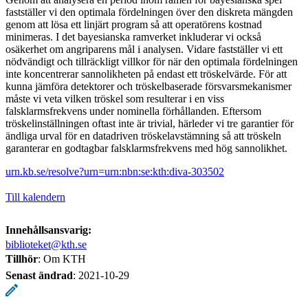
fastställer vi den optimala fördelningen över den diskreta mängden
genom att lösa ett linjärt program så att operatörens kostnad
minimeras. I det bayesianska ramverket inkluderar vi också
osäkerhet om angriparens mål i analysen. Vidare fastställer vi ett
nödvändigt och tillräckligt villkor för när den optimala fördelningen
inte koncentrerar sannolikheten på endast ett tröskelvärde. För att
kunna jämföra detektorer och tröskelbaserade försvarsmekanismer
måste vi veta vilken tröskel som resulterar i en viss
falsklarmsfrekvens under nominella förhållanden. Eftersom
tröskelinställningen oftast inte är trivial, härleder vi tre garantier för
ändliga urval för en datadriven tröskelavstämning så att tröskeln
garanterar en godtagbar falsklarmsfrekvens med hög sannolikhet.
urn.kb.se/resolve?urn=urn:nbn:se:kth:diva-303502
Till kalendern
Innehållsansvarig:
biblioteket@kth.se
Tillhör
: Om KTH
Senast ändrad
:
2021-10-29