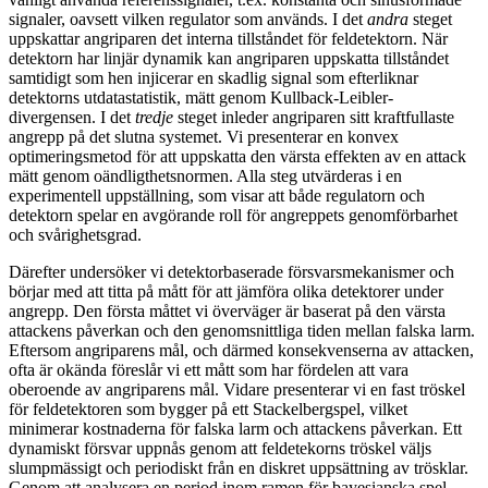
signaler, oavsett vilken regulator som används. I det
andra
steget
uppskattar angriparen det interna tillståndet för feldetektorn. När
detektorn har linjär dynamik kan angriparen uppskatta tillståndet
samtidigt som hen injicerar en skadlig signal som efterliknar
detektorns utdatastatistik, mätt genom Kullback-Leibler-
divergensen. I det
tredje
steget inleder angriparen sitt kraftfullaste
angrepp på det slutna systemet. Vi presenterar en konvex
optimeringsmetod för att uppskatta den värsta effekten av en attack
mätt genom oändligthetsnormen. Alla steg utvärderas i en
experimentell uppställning, som visar att både regulatorn och
detektorn spelar en avgörande roll för angreppets genomförbarhet
och svårighetsgrad.
Därefter undersöker vi detektorbaserade försvarsmekanismer och
börjar med att titta på mått för att jämföra olika detektorer under
angrepp. Den första måttet vi överväger är baserat på den värsta
attackens påverkan och den genomsnittliga tiden mellan falska larm.
Eftersom angriparens mål, och därmed konsekvenserna av attacken,
ofta är okända föreslår vi ett mått som har fördelen att vara
oberoende av angriparens mål. Vidare presenterar vi en fast tröskel
för feldetektoren som bygger på ett Stackelbergspel, vilket
minimerar kostnaderna för falska larm och attackens påverkan. Ett
dynamiskt försvar uppnås genom att feldetekorns tröskel väljs
slumpmässigt och periodiskt från en diskret uppsättning av trösklar.
Genom att analysera en period inom ramen för bayesianska spel