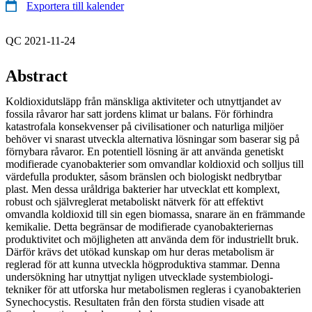
Exportera till kalender
QC 2021-11-24
Abstract
Koldioxidutsläpp från mänskliga aktiviteter och utnyttjandet av
fossila råvaror har satt jordens klimat ur balans. För förhindra
katastrofala konsekvenser på civilisationer och naturliga miljöer
behöver vi snarast utveckla alternativa lösningar som baserar sig på
förnybara råvaror. En potentiell lösning är att använda genetiskt
modifierade cyanobakterier som omvandlar koldioxid och solljus till
värdefulla produkter, såsom bränslen och biologiskt nedbrytbar
plast. Men dessa uråldriga bakterier har utvecklat ett komplext,
robust och självreglerat metaboliskt nätverk för att effektivt
omvandla koldioxid till sin egen biomassa, snarare än en främmande
kemikalie. Detta begränsar de modifierade cyanobakteriernas
produktivitet och möjligheten att använda dem för industriellt bruk.
Därför krävs det utökad kunskap om hur deras metabolism är
reglerad för att kunna utveckla högproduktiva stammar. Denna
undersökning har utnyttjat nyligen utvecklade systembiologi-
tekniker för att utforska hur metabolismen regleras i cyanobakterien
Synechocystis. Resultaten från den första studien visade att