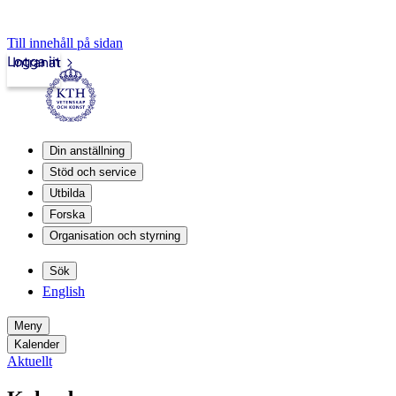
Till innehåll på sidan
Logga in
Intranät
Din anställning
Stöd och service
Utbilda
Forska
Organisation och styrning
Sök
English
Meny
Kalender
Aktuellt