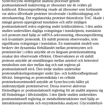
Synechocystis nedreglerar anabola processer genom
posttranslationell inaktivering av ribosomer när de svältes på
koldioxid. Ribosomprofilering visade att ribosomer som fortfarande
var aktiva tillverkade proteiner involverade i koldioxidupptag och
stresshantering. Det regulatoriska proteinet thioredoxin TrxC ökade i
mängd genom uppreglerad translation och utför möjligen
posttranslationell redox-reglering under koldioxidstress. I den andra
studien undersöktes dagliga svängningar i transkriptom, translatom
och proteom med hjälp av mRNA-sekvensering, ribosomprofilering
och kvantitativ proteomik. Ett stabilt proteom observerades, trots
signifikanta svängningar i translation. En matematisk modell som
beskrev det dynamiska förhållandet mellan proteinsyntes och
proteinnivåer i cellen antydde att en långsam proteinomsättning
orsakar den observerade effekten. Observationen av ett stabilt
proteom antydde att omställningen mellan autotrof och heterotrof
metabolism som sker mellan dag och natt regleras på
posttranslationell nivå. Den tredje studien undersökte
proteomallokeringsstrategier under ljus- och koldioxidbegränsad
tillväxt. Integrering av proteomikdata i en cellulär
proteinekonomimodell antydde att Synechocystis håller på
underutnyttjade proteinreserver. Dessa reserver aktiveras
förmodligen av posttranslationell reglering för att snabbt anpassa sig
till förändringar i tillväxtmiljön. I den fjärde studien undersöktes
posttranslationell reglering av metabolitinteraktioner med hjälp av
interaktionsproteomik och enzymkinetiska analyser. Glyceraldehyd-