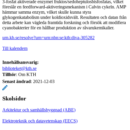
3-fosfat aktiverade enzymet fruktos/sedoheptulosbisfosfatas, vilket
föreslår en feedforward-aktiveringsmekanism i Calvin cykeln. AMP
hämmar samma enzym, vilket skulle kunna styra
glykogenkatabolism under koldioxidsvält. Resultaten och datan från
detta arbete kan vägleda framtida forskning och försök att modifiera
cyanobakterier för en hållbar produktion av råvarukemikalier.
urn.kb.se/resolve?urn=urn:nbn:se:kth:diva-305282
Till kalendern
Innehållsansvarig:
biblioteket@kth.se
Tillhör
: Om KTH
Senast ändrad
:
2021-12-03
Skolsidor
Arkitektur och samhällsbyggnad (ABE)
Elektroteknik och datavetenskap (EECS)