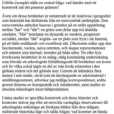
Utifrån exemplet ställs en central fråga: vad händer med ett
konstverk när det passerar gränsen?
Även om dessa berättelser är orelaterade är de inskrivna i geografier
som historiskt har definierats från en eurocentrisk utsiktsplats. Den
eurocentriska attityden baseras i grunden på en strikt uppdelning
mellan ”här” och ”där”: en gräns som delar upp två åtskilda
områden. ”Här” innefattar en dynamik av modern, progressiv
socialitet, medan ”där” avgrän- sar en plats som fryst i sin historia,
på ett både nedlåtande och exotifierat sätt. Dikotomin målar upp den
fascinerande, vackra, naiva orienten, och skapar representationer
och minnen som internal- iserades på båda sidor. Tre eller fyra
Ir/relevanta berättelser är en mång- sidig konstnärlig undersökning
som föreslår ett arkeologiskt förhållningssätt till berättelser om konst
och liv vilka också utgör en del av min levda erfarenhet i den
globala södern och det globala norr. Genom att inkludera flera
ämnen i min studie, såväl som ett återskapande av arkivmaterial i
utställningsrummet, utforskar jag möjliga korrespondenser, sedda
genom linserna av konstpraktik och subalternitet, samt studier av
obsoleta teknologier inom bildproduktion.
I mina studier av specifika konstverk och deras historier och
kontexter strävar jag efter att utveckla vardagliga observationer till
arkeologiska tolkningar att förskjuta bilden från dess tidigare,
etablerade historiska läge och ställa frågan: vad kommer att hända