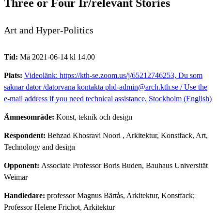
Three or Four Ir/relevant Stories
Art and Hyper-Politics
Tid:
Må 2021-06-14 kl 14.00
Plats:
Videolänk: https://kth-se.zoom.us/j/65212746253, Du som
saknar dator /datorvana kontakta phd-admin@arch.kth.se / Use the
e-mail address if you need technical assistance, Stockholm (English)
Ämnesområde:
Konst, teknik och design
Respondent:
Behzad Khosravi Noori
, Arkitektur, Konstfack, Art,
Technology and design
Opponent:
Associate Professor Boris Buden, Bauhaus Universität
Weimar
Handledare:
professor Magnus Bärtås, Arkitektur, Konstfack;
Professor Helene Frichot, Arkitektur