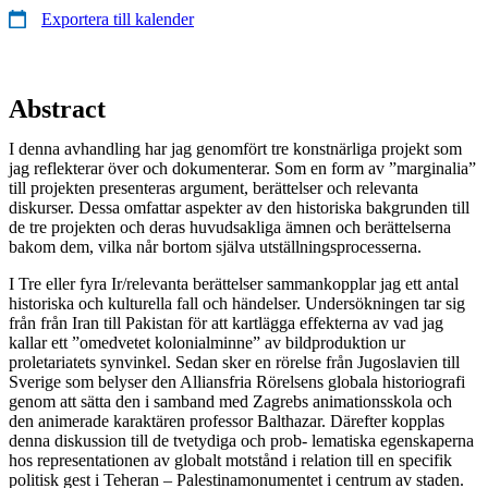
Exportera till kalender
Abstract
I denna avhandling har jag genomfört tre konstnärliga projekt som
jag reflekterar över och dokumenterar. Som en form av ”marginalia”
till projekten presenteras argument, berättelser och relevanta
diskurser. Dessa omfattar aspekter av den historiska bakgrunden till
de tre projekten och deras huvudsakliga ämnen och berättelserna
bakom dem, vilka når bortom själva utställningsprocesserna.
I Tre eller fyra Ir/relevanta berättelser sammankopplar jag ett antal
historiska och kulturella fall och händelser. Undersökningen tar sig
från från Iran till Pakistan för att kartlägga effekterna av vad jag
kallar ett ”omedvetet kolonialminne” av bildproduktion ur
proletariatets synvinkel. Sedan sker en rörelse från Jugoslavien till
Sverige som belyser den Alliansfria Rörelsens globala historiografi
genom att sätta den i samband med Zagrebs animationsskola och
den animerade karaktären professor Balthazar. Därefter kopplas
denna diskussion till de tvetydiga och prob- lematiska egenskaperna
hos representationen av globalt motstånd i relation till en specifik
politisk gest i Teheran – Palestinamonumentet i centrum av staden.