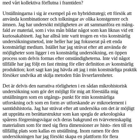
med vårt kollektiva förflutna i framtiden?
Utställningarna i sig är exempel på en hybridstrategi; ett försök att
använda kombinationer och tolkningar av olika konstgenrer och
ämnen. Jag har undersökt möjligheten av att sammanföra en mång-
fald av material, som i viss mån bildar något som kan liknas vid ett
kuriosakabinett. Jag har alltså inte varit trogen en viss konstnärlig
undersökningsmetod, inte heller har jag fokuserat på ett enda
konstnärligt medium. Istället har jag strävat efter att använda de
möjligheter som ligger i en konstnärlig undersökning, en öppen
process som delvis formas efter omständigheterna. Inte vid något
tillfälle har jag följt en fast ritning för eller definition av konstnärlig
produktion; kort sagt kan jag hävda att jag i min konstnärliga praktik
försöker undvika att skilja metoden från livserfarenheter.
Det är delvis den narrativa rörligheten i en sådan mikrohistorisk
undersökning som gör det möjligt för mig att föreställa mig
utställningen som en utgångs- punkt för min konstnärliga
utforskning och som en form av utforskande av mikroelement i
samtidshistoria. Jag har strävat efter att undersöka om det är möjligt
att upprätta en berättarstruktur som kan spegla de arkeologiska
spårens förgreningsvägar och deras bakgrund en tvärvetenskaplig
materialism som för med sig flera dimensioner av histo- rien till en
tillfällig plats som kallas en utställning. Inom ramen för den
undersökningen har jag försökt skapa en plattform för flera