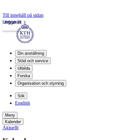
Till innehåll på sidan
Logga in
Intranät
Din anställning
Stöd och service
Utbilda
Forska
Organisation och styrning
Sök
English
Meny
Kalender
Aktuellt