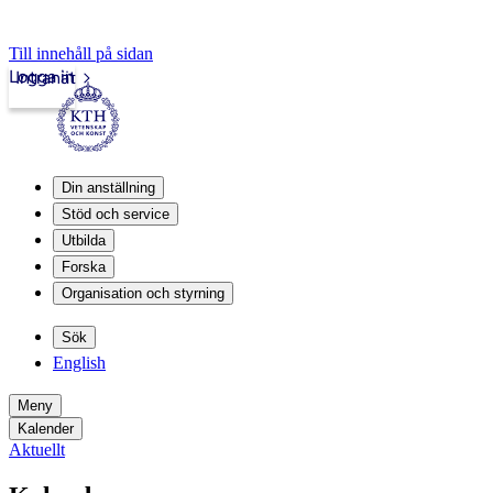
Till innehåll på sidan
Logga in
Intranät
Din anställning
Stöd och service
Utbilda
Forska
Organisation och styrning
Sök
English
Meny
Kalender
Aktuellt