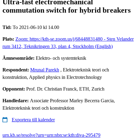
Ultra-fast electromechanical
commutation switch for hybrid breakers
Tid:
To 2021-06-10 kl 14.00
Plats:
Zoom: https://kth-se.zoom.us/j/68448831480 - Sten Velander
rum 3412, Teknikringen 33, plan 4, Stockholm (English)
Ämnesområde:
Elektro- och systemteknik
Respondent:
Mrunal Parekh
, Elektroteknisk teori och
konstruktion, Applied physics in Electrotechnology
Opponent:
Prof. Dr. Christian Franck, ETH, Zurich
Handledare:
Associate Professor Marley Becerra Garcia,
Elektroteknisk teori och konstruktion
Exportera till kalender
urn.kb.se/resolve?urn=urn:nbn:se:kth:diva-295479