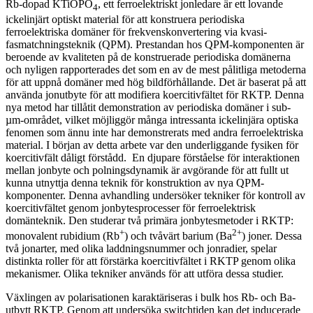
Rb-dopad KTiOPO
, ett ferroelektriskt jonledare är ett lovande
4
ickelinjärt optiskt material för att konstruera periodiska
ferroelektriska domäner för frekvenskonvertering via kvasi-
fasmatchningsteknik (QPM). Prestandan hos QPM-komponenten är
beroende av kvaliteten på de konstruerade periodiska domänerna
och nyligen rapporterades det som en av de mest pålitliga metoderna
för att uppnå domäner med hög bildförhållande. Det är baserat på att
använda jonutbyte för att modifiera koercitivfältet för RKTP. Denna
nya metod har tillåtit demonstration av periodiska domäner i sub-
µm-området, vilket möjliggör många intressanta ickelinjära optiska
fenomen som ännu inte har demonstrerats med andra ferroelektriska
material. I början av detta arbete var den underliggande fysiken för
koercitivfält dåligt förstådd. En djupare förståelse för interaktionen
mellan jonbyte och polningsdynamik är avgörande för att fullt ut
kunna utnyttja denna teknik för konstruktion av nya QPM-
komponenter. Denna avhandling undersöker tekniker för kontroll av
koercitivfältet genom jonbytesprocesser för ferroelektrisk
domänteknik. Den studerar två primära jonbytesmetoder i RKTP:
+
2+
monovalent rubidium (Rb
) och tvåvärt barium (Ba
) joner. Dessa
två jonarter, med olika laddningsnummer och jonradier, spelar
distinkta roller för att förstärka koercitivfältet i RKTP genom olika
mekanismer. Olika tekniker används för att utföra dessa studier.
Växlingen av polarisationen karaktäriseras i bulk hos Rb- och Ba-
utbytt RKTP. Genom att undersöka switchtiden kan det inducerade