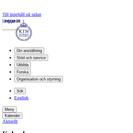
Till innehåll på sidan
Logga in
Intranät
Din anställning
Stöd och service
Utbilda
Forska
Organisation och styrning
Sök
English
Meny
Kalender
Aktuellt