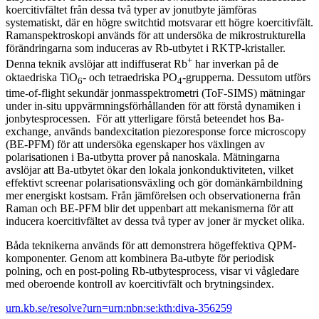
koercitivfältet från dessa två typer av jonutbyte jämföras
systematiskt, där en högre switchtid motsvarar ett högre koercitivfält.
Ramanspektroskopi används för att undersöka de mikrostrukturella
förändringarna som induceras av Rb-utbytet i RKTP-kristaller.
+
Denna teknik avslöjar att indiffuserat Rb
har inverkan på de
oktaedriska TiO
- och tetraedriska PO
-grupperna. Dessutom utförs
6
4
time-of-flight sekundär jonmasspektrometri (ToF-SIMS) mätningar
under in-situ uppvärmningsförhållanden för att förstå dynamiken i
jonbytesprocessen. För att ytterligare förstå beteendet hos Ba-
exchange, används bandexcitation piezoresponse force microscopy
(BE-PFM) för att undersöka egenskaper hos växlingen av
polarisationen i Ba-utbytta prover på nanoskala. Mätningarna
avslöjar att Ba-utbytet ökar den lokala jonkonduktiviteten, vilket
effektivt screenar polarisationsväxling och gör domänkärnbildning
mer energiskt kostsam. Från jämförelsen och observationerna från
Raman och BE-PFM blir det uppenbart att mekanismerna för att
inducera koercitivfältet av dessa två typer av joner är mycket olika.
Båda teknikerna används för att demonstrera högeffektiva QPM-
komponenter. Genom att kombinera Ba-utbyte för periodisk
polning, och en post-poling Rb-utbytesprocess, visar vi vågledare
med oberoende kontroll av koercitivfält och brytningsindex.
urn.kb.se/resolve?urn=urn:nbn:se:kth:diva-356259