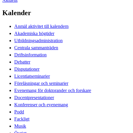
Aktuellt
Kalender
Anmäl aktivitet till kalendern
Akademiska högtider
Utbildningsadministration
Centrala sammanträden
Driftsinformation
Debatter
Disputationer
Licentiatseminarier
Föreläsningar och seminarier
Evenemang för doktorander och forskare
Docentpresentationer
Konferenser och evenemang
Podd
Fackligt
Musik