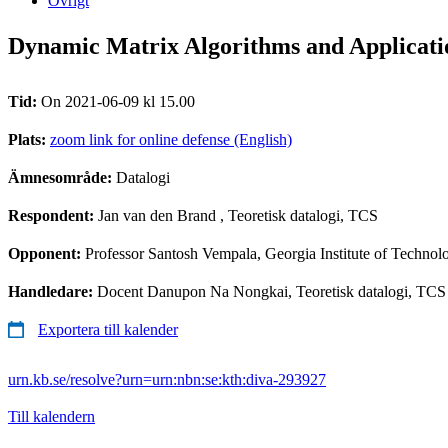
Övrigt
Dynamic Matrix Algorithms and Applicati
Tid:
On 2021-06-09 kl 15.00
Plats:
zoom link for online defense (English)
Ämnesområde:
Datalogi
Respondent:
Jan van den Brand
, Teoretisk datalogi, TCS
Opponent:
Professor Santosh Vempala, Georgia Institute of Technol
Handledare:
Docent Danupon Na Nongkai, Teoretisk datalogi, TCS
Exportera till kalender
urn.kb.se/resolve?urn=urn:nbn:se:kth:diva-293927
Till kalendern