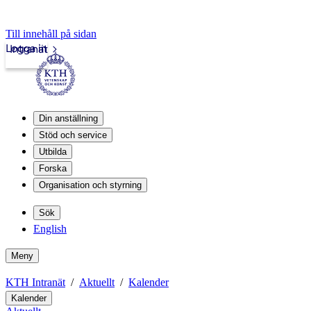
Till innehåll på sidan
Logga in
Intranät
Din anställning
Stöd och service
Utbilda
Forska
Organisation och styrning
Sök
English
Meny
KTH Intranät
Aktuellt
Kalender
Kalender