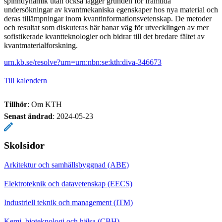
spinndynamik utan också lägger grunden för framtida
undersökningar av kvantmekaniska egenskaper hos nya material och
deras tillämpningar inom kvantinformationsvetenskap. De metoder
och resultat som diskuteras här banar väg för utvecklingen av mer
sofistikerade kvantteknologier och bidrar till det bredare fältet av
kvantmaterialforskning.
urn.kb.se/resolve?urn=urn:nbn:se:kth:diva-346673
Till kalendern
Tillhör
: Om KTH
Senast ändrad
:
2024-05-23
Skolsidor
Arkitektur och samhällsbyggnad (ABE)
Elektroteknik och datavetenskap (EECS)
Industriell teknik och management (ITM)
Kemi, bioteknologi och hälsa (CBH)