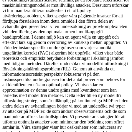
maskininlärningsmodeller mot illvilliga attacker. Dessutom utforskar
vi hur man kvantifierar osäkerhet i ett off-policy
utvärderingsproblem, vilket speglar våra pågående insatser för att
fördjupa förståelsen inom detta område.I den första delen av
avhandlingen presenterar vi en undersökning av provkomplexiteten
vid identifiering av den optimala armen i multi-uppgift
banditproblem. I denna miljö kan en agent välja en uppgift och
effektivt lära sig genom överföring av kunskap mellan uppgifter. Vi
härleder instansspecifika undre gränser som varje sannolikt
ungefärligt korrekt (PAC) algoritm bör uppfylla, vilket visar både
teoretiskt och empiriskt betydande förbättringar i skalning jämfört
med tidigare metoder. Därefter undersöker vi modellfri utforskning i
förstärkningsinlärningsproblem (RL). Genom att använda ett
informationsteoretiskt perspektiv fokuserar vi på den
instansspecifika undre gränsen för det antal prover som behövs för
att identifiera en nästan optimal policy. Vi utvecklar en
approximation av denna undre gräns med kvantiteter som kan
härledas med modellfria metoder. Detta leder till en ny modellfri
utforskningsstrategi som är tillämplig på kontinuerliga MDP:er.I den
andra delen av avhandlingen börjar vi med att undersöka två typer
av attacker på MDP:er: de som ändrar observationerna och de som
manipulerar offrets kontrollsignaler. Vi presenterar strategier för att
utforma optimala attacker som minimerar den belöning som offret
samlar in. Våra strategier visar hur osäkerheter som induceras av