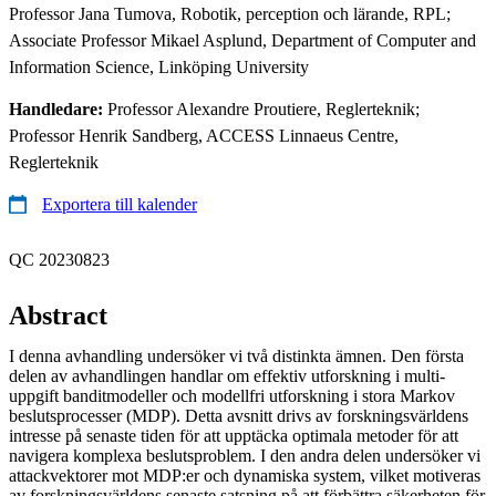
Professor Jana Tumova, Robotik, perception och lärande, RPL;
Associate Professor Mikael Asplund, Department of Computer and
Information Science, Linköping University
Handledare:
Professor Alexandre Proutiere, Reglerteknik;
Professor Henrik Sandberg, ACCESS Linnaeus Centre,
Reglerteknik
Exportera till kalender
QC 20230823
Abstract
I denna avhandling undersöker vi två distinkta ämnen. Den första
delen av avhandlingen handlar om effektiv utforskning i multi-
uppgift banditmodeller och modellfri utforskning i stora Markov
beslutsprocesser (MDP). Detta avsnitt drivs av forskningsvärldens
intresse på senaste tiden för att upptäcka optimala metoder för att
navigera komplexa beslutsproblem. I den andra delen undersöker vi
attackvektorer mot MDP:er och dynamiska system, vilket motiveras
av forskningsvärldens senaste satsning på att förbättra säkerheten för