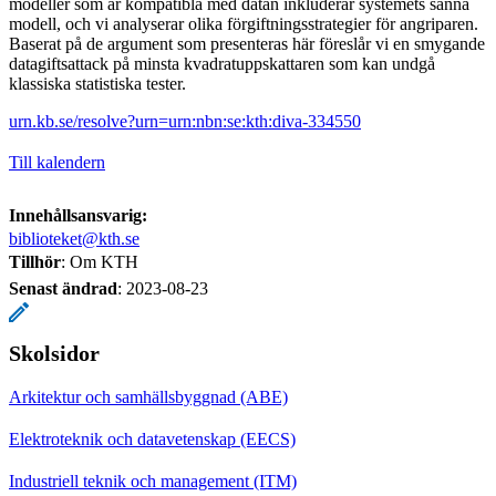
modeller som är kompatibla med datan inkluderar systemets sanna
modell, och vi analyserar olika förgiftningsstrategier för angriparen.
Baserat på de argument som presenteras här föreslår vi en smygande
datagiftsattack på minsta kvadratuppskattaren som kan undgå
klassiska statistiska tester.
urn.kb.se/resolve?urn=urn:nbn:se:kth:diva-334550
Till kalendern
Innehållsansvarig:
biblioteket@kth.se
Tillhör
: Om KTH
Senast ändrad
:
2023-08-23
Skolsidor
Arkitektur och samhällsbyggnad (ABE)
Elektroteknik och datavetenskap (EECS)
Industriell teknik och management (ITM)