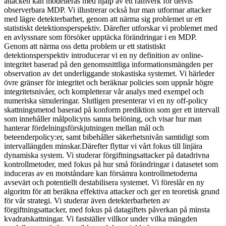
attacken kan modelleras med hjälp av ett ramverk för delvis
observerbara MDP. Vi illustrerar också hur man utformar attacker
med lägre detekterbarhet, genom att närma sig problemet ur ett
statistiskt detektionsperspektiv. Därefter utforskar vi problemet med
en avlyssnare som försöker upptäcka förändringar i en MDP.
Genom att närma oss detta problem ur ett statistiskt
detektionsperspektiv introducerar vi en ny definition av online-
integritet baserad på den genomsnittliga informationsmängden per
observation av det underliggande stokastiska systemet. Vi härleder
övre gränser för integritet och beräknar policies som uppnår högre
integritetsnivåer, och kompletterar vår analys med exempel och
numeriska simuleringar. Slutligen presenterar vi en ny off-policy
skattningsmetod baserad på konform prediktion som ger ett intervall
som innehåller målpolicyns sanna belöning, och visar hur man
hanterar fördelningsförskjutningen mellan mål och
beteenderpolicy:er, samt bibehåller säkerhetsnivån samtidigt som
intervallängden minskar.Därefter flyttar vi vårt fokus till linjära
dynamiska system. Vi studerar förgiftningsattacker på datadrivna
kontrollmetoder, med fokus på hur små förändringar i datasetet som
induceras av en motståndare kan försämra kontrollmetoderna
avsevärt och potentiellt destabilisera systemet. Vi föreslår en ny
algoritm för att beräkna effektiva attacker och ger en teoretisk grund
för vår strategi. Vi studerar även detekterbarheten av
förgiftningsattacker, med fokus på datagiftets påverkan på minsta
kvadratskattningar. Vi fastställer villkor under vilka mängden