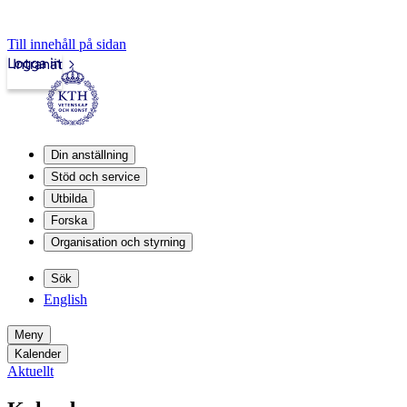
Till innehåll på sidan
Logga in
Intranät
Din anställning
Stöd och service
Utbilda
Forska
Organisation och styrning
Sök
English
Meny
Kalender
Aktuellt