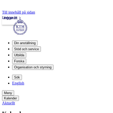
Till innehåll på sidan
Logga in
Intranät
Din anställning
Stöd och service
Utbilda
Forska
Organisation och styrning
Sök
English
Meny
Kalender
Aktuellt